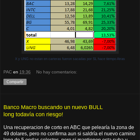
X y UNG no estan en carteras fueron sacadas por SL hace tiempo Atras
PAC
en
19:36
No hay comentarios:
Compartir
Banco Macro buscando un nuevo BULL
long todavía con riesgo!
Una recuperacion de corto en ABC que pelearía la zona de
49 dolares, pero no confirma aun si saldría el nuevo camino
long de 5 ondas celestes, pero si mantienen esta suba y