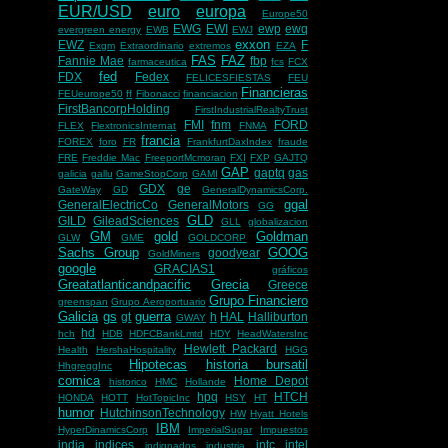
EUR/USD
euro
europa
Europe50
EWG
EWI
ewp
ewq
evergreen energy
EWB
EWJ
exxon
EWZ
F
Exgm
Extraordinario
extremos
EZA
FAS
FAZ
Fannie Mae
fbp
farmaceutica
fcs
FCX
fed
FDX
Fedex
FELICESFIESTAS
FEU
Financieras
FEUeurope50
ff
Fibonacci
financiacion
FirstBancorpHolding
FirstIndustrialRealtyTrust
FMI
fnm
FORD
FLEX
FlextronicsInternat
FNMA
francia
FOREX
foro
FR
FrankfurtDaxIndex
fraude
FRE
Freddie Mac
FreeportMcmoran
FXI
FXP
GAJTQ
GAP
gaptq
gas
galicia
gallu
GameStopCorp
GAMI
GDX
ge
GateWay
GD
GeneralDynamicsCorp.
ggal
GeneralElectricCo
GeneralMotors
GG
GLD
GILD
GileadSciences
GLL
globalizacion
GM
gold
Goldman
GLW
GME
GOLDCORP
Sachs Group
GOOG
goodyear
GoldMiners
google
GRACIAS1
gráficos
Greatatlanticandpacific
Grecia
Greece
Grupo Financiero
greenspan
Grupo Aeroportuario
Galicia
gs
guerra
gt
h
HAL
Halliburton
GWAY
hd
hch
HDB
HDFCBankLmtd
HDY
HeadWatersInc
Hewlett Packard
Health
HershaHospitality
HGG
Hipotecas
historia bursatil
HhgreggInc
comica
Home Depot
historico
HMC
Hollande
hpq
HTCH
HONDA
HOTT
HotTopicInc
HSY
HT
humor
HutchinsonTechnology
HW
Hyatt Hotels
IBM
HyperDinamicsCorp
ImperialSugar
Impuestos
india
indices
intc
intel
indignados
industria