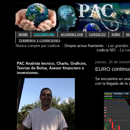
HOME
SUSCRIPTORS
ACCIONES TOP
CONTACTO
FORO
D
TERMINIOS Y CONDICIONES
Nunca compre por codicia. -
Simpre actua friamente. -
Las grandes
codicia NO. -
La co
jueves, 24 de novie
PAC Analista tecnico, Charts, Graficos,
Teorias de Bolsa, Asesor financiero e
EURO continua 
inversiones.
Se encuentra en una 
con la llegada de la