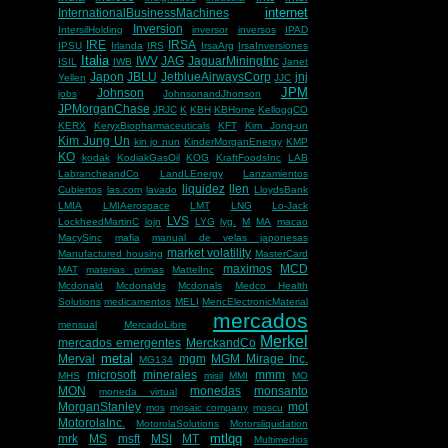
internet
InternationalBusinessMachines
Inversion
IntersilHolding
inversor
inversos
IPAD
IRE
IRSA
IPSU
Irlanda
IRS
IrsaArg
IrsaInversiones
Italia
IWV
JAG
JaguarMiningInc
ISIL
IWB
Janet
Japon
JBLU
JetblueAirwaysCorp
jnj
Yellen
JJC
JPM
Johnson
jobs
JohnsonandJhonson
JPMorganChase
JRJC
K
KBH
KBHome
KelloggCO
KERX
KeryxBiopharmaceuticals
KFT
Kim Jong-un
Kim Jung Un
kin jo nun
KinderMorganEnergy
KMP
KO
kodak
KodiakGasOil
KOG
KraftFoodsInc
LAB
LabrancheandCo
LandLEnergy
Lanzamientos
liquidez
llen
Cubiertos
las.com
lavado
LloydsBank
LMIA
LMIAerospace
LMT
LNG
Lo-Jack
LVS
LockheedMartinC
lojn
LYG
lyg.
M
MA
macao
MacySinc
mafia
manual de velas japonesas
market volatility
Manufactured housing
MasterCard
maximos
MCD
MAT
materias primas
MattelInc
Mcdonald
Mcdonalds
Mcdonals
Medco Health
Solutions
medicamentos
MELI
MencElectronicMaterial
mercados
mensual
MercadoLibre
Merkel
mercados emergentes
MerckandCo
metal
Merval
mgm
MGM Mirage Inc.
MG134
microsoft
minerales
mmm
MHS
misil
MMI
MO
MON
monedas
monsanto
moneda virtual
MorganStanley
mot
mos
mosaic company
moscu
MotorolaInc.
MotorolaSolutions
Motorsliquidation
mtlqq
mrk
MS
msft
MSI
MT
Multimedios