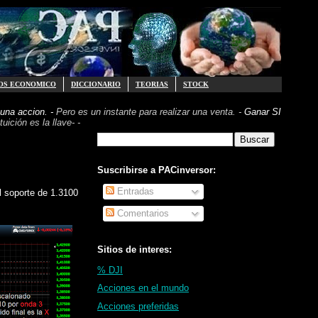
OS ECONOMICO
DICCIONARIO
TEORIAS
STOCK
una accion. -
Pero es un instante para realizar
una venta. -
Ganar SI
uición es la llave- -
Suscribirse a PACinversor:
Entradas
l soporte de 1.3100
Comentarios
Sitios de interes:
% DJI
Acciones en el mundo
Acciones preferidas