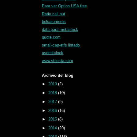
Para ver Option USA free
Ratio call put
bolsarumores
data para metastock
quote.com
small-cap-etfs listado
usdebtclock
www.stockta.com
Archivo del blog
►
2019
(2)
►
2018
(10)
►
2017
(9)
►
2016
(16)
►
2015
(8)
►
2014
(20)
►
2013
(116)