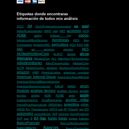
Etiquetas donde encontraras
información de todos mis análisis
aa
aapl
3M
2012
A123SystemsIncorporated
acciones
AbbottLaboratories
ABIO
abk
ABT
ACH
ADBE
adobe
addyy
Adidad Ag
Aerolineas
AdvancedMicroDevices
AES
Aes
agricultura
Corporation
AgrariumINC.
AGU
AGX
AIB
AIG
AKS
air services
ajustes
alcoa
AkSteelHoldingCorp
ALBCF
alcista
Alemania
AlibabaCom
ALL
AlleghenyTechnologies
AlliedIrishBanks
AllosTherapeutics
AllstateCopr
ALTH
AltriaGroupInc
aluminio
AluminumCorpofChina
amazon
AMD
AmericaLatina
american express
American Internat Group
AmericanLithiumMineral
AmericanOrientalBioengineering
amzn
AmericanSuperconductor
AMLM
AMSC
Analisis
analisis tecnico
análisis tecnico
analsis
apple
tecnico
androi
AOB
AONE
apbr
arcelor mittal
ArabianAmerCo
ArcaBiopharma
argentina
ArenaPharmaceuticals
ARGANinc
ARNA
ARSD
Ary Therapeutics
ARYX
ask
AT
ATandT
atg
ATI
automotriz
autoselectric
AVF
aviones
AvonProducts
bac
BA
baidu
bajas
AVP
axp
B
bajista
balores
BancoFrances
BancoHipotecarioArg
bancos
bancoMacro
BancoSantander