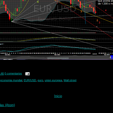
:46
0 comentarios
,
economia mundial
,
EUR/USD
,
euro
,
union europea
,
Wall street
Inicio
das (Atom)