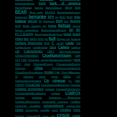
bank of america
bank
bandasbollinger
BankofHawaii
barcos
BarnesGroup
BBVA
BDN
BEAR
Bear gold
BEARx3
BerkshireHathaway
bernanke
BFR
bidu
berlusconi
bg
BGU
BHIP
bigbear
bitcoin
BMA
Boeing
bk
bloqueos
bny
bolsas
bolsa
BOH
Boldt Gaming SA
bonos
BP
BP
bonos argentinos
BostonScientificCorp
P.L.C.Energy
brasil
brazil
BrandywineRealtyTrust
bull
index
bric
BRKA
BSX
btc
Bunge Ltd.
burbuja
C
caida
burbuja financiera
BVN
cac40
Call
Cartera
caos
CamecoCopr
candlesticks
casinos
cat
CaterpillarInc
CBEY
CbeyondComunic
CboeMarketVolatily
CBOECHINAINDEX
CBR
cenx
CCJ
CDE
CemexSa
centuryAluminumCompany
CEO
chart
CheniereEnergy
ChesapeakeEnergy
china
Chevron
ChinaFinanceOnlineCO
chistes
ChinaShenZhouMining
CHK
Chris Williamson
cisco
CI
CiberInc
cierre
cigna
CIT
Citi
citigroup
CitGroupIncorporated
CL
CMC
CocaCola
CNOOC
CoeurDaleneMinesCorp
Coinstar
colapso economico
colgado
ColgatePalmoliveCo
COMPQX
CompaniadeMinasBuena
compar
comprar
compras
Comstock Resources
ComstockResources
comunidad europea
conflicto
consumidores
consumer durables
contruccion
corea
creditos
CorningInc
corralito
crack
CREE
crisis
crisis
CreeInc
CresudADR
cresy
crisi