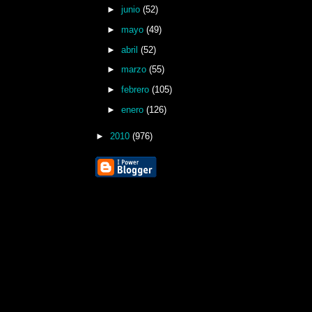
►
junio
(52)
►
mayo
(49)
►
abril
(52)
►
marzo
(55)
►
febrero
(105)
►
enero
(126)
►
2010
(976)