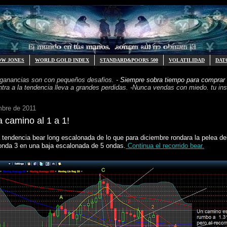
OW JONES
WORLD GOLD INDEX
STANDARD&POORS 500
VOLATILIDAD
DAT
 ganancias
son con pequeños desafios. -
Siempre sobra tiempo para
comprar 
ntra a la tendencia
lleva a grandes perdidas. -
Nunca vendas con miedo. tu inst
mbre de 2011
camino al 1 a 1!
tendencia bear long escalonada de lo que para diciembre rondara la pelea de
 onda 3 en una baja escalonada de 5 ondas.
Continua el recorrido bear.