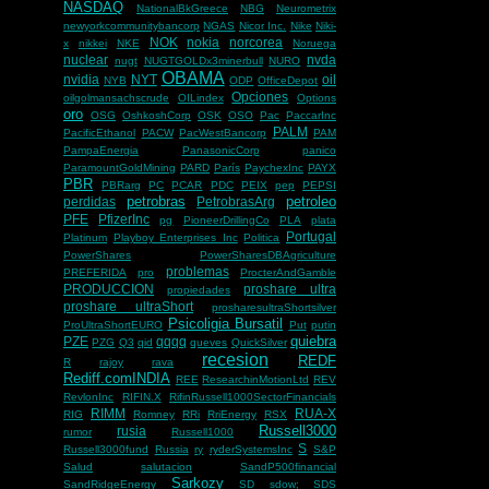
NASDAQ
NationalBkGreece
NBG
Neurometrix
newyorkcommunitybancorp
NGAS
Nicor Inc.
Nike
Niki-
NOK
nokia
norcorea
x
nikkei
NKE
Noruega
nuclear
nvda
nugt
NUGTGOLDx3minerbull
NURO
OBAMA
nvidia
NYT
oil
NYB
ODP
OfficeDepot
Opciones
oilgolmansachscrude
OILindex
Options
oro
OSG
OshkoshCorp
OSK
OSO
Pac
PaccarInc
PALM
PacificEthanol
PACW
PacWestBancorp
PAM
PampaEnergia
PanasonicCorp
panico
ParamountGoldMining
PARD
París
PaychexInc
PAYX
PBR
PBRarg
PC
PCAR
PDC
PEIX
pep
PEPSI
petrobras
petroleo
perdidas
PetrobrasArg
PFE
PfizerInc
pg
PioneerDrillingCo
PLA
plata
Portugal
Platinum
Playboy Enterprises Inc
Politica
PowerShares
PowerSharesDBAgriculture
problemas
PREFERIDA
pro
ProcterAndGamble
PRODUCCION
proshare ultra
propiedades
proshare ultraShort
prosharesultraShortsilver
Psicoligia Bursatil
ProUltraShortEURO
Put
putin
quiebra
PZE
qqqq
PZG
Q3
qid
queves
QuickSilver
recesion
REDF
R
rajoy
rava
Rediff.comINDIA
REE
ResearchinMotionLtd
REV
RevlonInc
RIFIN.X
RifinRussell1000SectorFinancials
RIMM
RUA-X
RIG
Romney
RRi
RriEnergy
RSX
Russell3000
rusia
rumor
Russell1000
S
Russell3000fund
Russia
ry
ryderSystemsInc
S&P
Salud
salutacion
SandP500financial
Sarkozy
SandRidgeEnergy
SD
sdow;
SDS