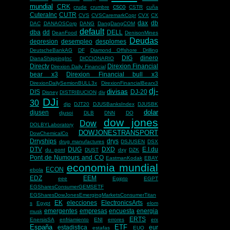
mundial
CRK
csco
crude
crumbre
CSTR
cuña
CuteraInc
CUTR
CVS
CVSCaremarkCopr
CVX
CX
dax
db
DAC
DANAOSCorp
DANG
DangDangCOM
default
dba
dd
DELL
DeanFood
DenisonMines
Deudas
depresion
desempleo
desplomes
DeutscheBankAG
DF
Diamond Offshore Drilling
DIG
dinero
DianaShippingInc
DICCIONARIO
Directv
Direxion Financial
Direxion Daily Financial
bear x3
Direxion Financial bull x3
DirexionDailySemionBULL3x
DirexionFinancialBearx3
dj-
divisas
DIS
DJ-20
Disney
DISTRIBUCION
div
DJi
30
djo
DJT20
DJUSBanksIndex
DJUSBK
dolar
djusen
djusoi
DLB
DNN
DO
dow jones
Dow
DOLBYLaboratory
DOWJONESTRANSPORT
DowChemicalCo
Drryships
drys
drug manufactures
DSJUSEN
DSX
DTV
DUG
DXD
E.I.du
du pont
DUST
dxy
DZK
Pont de Numours and CO
EastmanKodak
EBAY
economia mundial
ECON
ebola
EDZ
EEM
eee
Egipto
EGPT
EGSharesConsumerGEMSETF
EGSharesDowJonesEmergingMarketsConsumerTitan
EK
elecciones
ElectronicsArts
s
Egypt
elom
emergentes
empresas
encuesta
energia
musk
ERTS
EnersisSA
enfriamiento
ENI
errores
erx
España
ETF
estadistica
eur
estafas
EUO