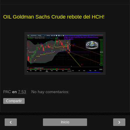
OIL Goldman Sachs Crude rebote del HCH!
PAC
en
7:53
No hay comentarios:
Compartir
‹
›
Inicio