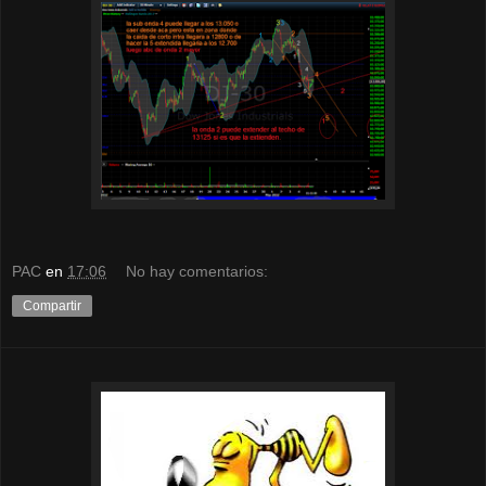
PAC
en
17:06
No hay comentarios:
Compartir