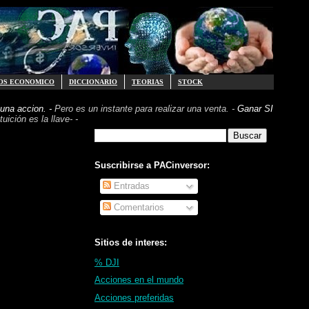
OS ECONOMICO
DICCIONARIO
TEORIAS
STOCK
una accion. -
Pero es un instante para realizar
una venta. -
Ganar SI
uición es la llave- -
Suscribirse a PACinversor:
Entradas
Comentarios
Sitios de interes:
% DJI
Acciones en el mundo
Acciones preferidas