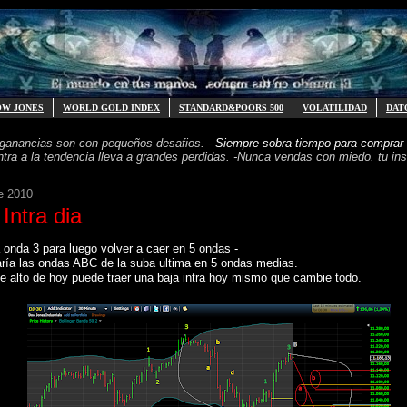
OW JONES
WORLD GOLD INDEX
STANDARD&POORS 500
VOLATILIDAD
DAT
 ganancias
son con pequeños desafios. -
Siempre sobra tiempo para
comprar 
ntra a la tendencia
lleva a grandes perdidas. -
Nunca vendas con miedo. tu inst
de 2010
Intra dia
onda 3 para luego volver a caer en 5 ondas -
aría las ondas ABC de la suba ultima en 5 ondas medias.
 alto de hoy puede traer una baja intra hoy mismo que cambie todo.