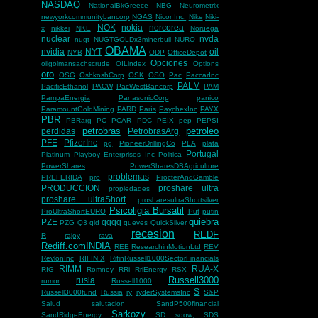
NASDAQ
NationalBkGreece
NBG
Neurometrix
newyorkcommunitybancorp
NGAS
Nicor Inc.
Nike
Niki-
NOK
nokia
norcorea
x
nikkei
NKE
Noruega
nuclear
nvda
nugt
NUGTGOLDx3minerbull
NURO
OBAMA
nvidia
NYT
oil
NYB
ODP
OfficeDepot
Opciones
oilgolmansachscrude
OILindex
Options
oro
OSG
OshkoshCorp
OSK
OSO
Pac
PaccarInc
PALM
PacificEthanol
PACW
PacWestBancorp
PAM
PampaEnergia
PanasonicCorp
panico
ParamountGoldMining
PARD
París
PaychexInc
PAYX
PBR
PBRarg
PC
PCAR
PDC
PEIX
pep
PEPSI
petrobras
petroleo
perdidas
PetrobrasArg
PFE
PfizerInc
pg
PioneerDrillingCo
PLA
plata
Portugal
Platinum
Playboy Enterprises Inc
Politica
PowerShares
PowerSharesDBAgriculture
problemas
PREFERIDA
pro
ProcterAndGamble
PRODUCCION
proshare ultra
propiedades
proshare ultraShort
prosharesultraShortsilver
Psicoligia Bursatil
ProUltraShortEURO
Put
putin
quiebra
PZE
qqqq
PZG
Q3
qid
queves
QuickSilver
recesion
REDF
R
rajoy
rava
Rediff.comINDIA
REE
ResearchinMotionLtd
REV
RevlonInc
RIFIN.X
RifinRussell1000SectorFinancials
RIMM
RUA-X
RIG
Romney
RRi
RriEnergy
RSX
Russell3000
rusia
rumor
Russell1000
S
Russell3000fund
Russia
ry
ryderSystemsInc
S&P
Salud
salutacion
SandP500financial
Sarkozy
SandRidgeEnergy
SD
sdow;
SDS