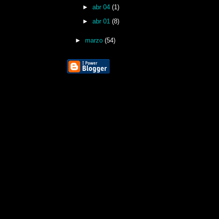
►
abr 04
(1)
►
abr 01
(8)
►
marzo
(54)