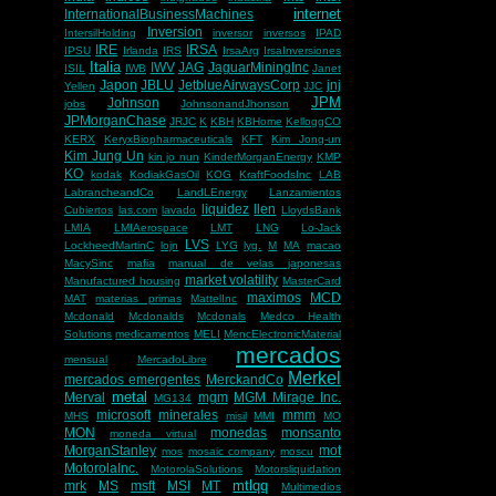
internet
InternationalBusinessMachines
Inversion
IntersilHolding
inversor
inversos
IPAD
IRE
IRSA
IPSU
Irlanda
IRS
IrsaArg
IrsaInversiones
Italia
IWV
JAG
JaguarMiningInc
ISIL
IWB
Janet
Japon
JBLU
JetblueAirwaysCorp
jnj
Yellen
JJC
JPM
Johnson
jobs
JohnsonandJhonson
JPMorganChase
JRJC
K
KBH
KBHome
KelloggCO
KERX
KeryxBiopharmaceuticals
KFT
Kim Jong-un
Kim Jung Un
kin jo nun
KinderMorganEnergy
KMP
KO
kodak
KodiakGasOil
KOG
KraftFoodsInc
LAB
LabrancheandCo
LandLEnergy
Lanzamientos
liquidez
llen
Cubiertos
las.com
lavado
LloydsBank
LMIA
LMIAerospace
LMT
LNG
Lo-Jack
LVS
LockheedMartinC
lojn
LYG
lyg.
M
MA
macao
MacySinc
mafia
manual de velas japonesas
market volatility
Manufactured housing
MasterCard
maximos
MCD
MAT
materias primas
MattelInc
Mcdonald
Mcdonalds
Mcdonals
Medco Health
Solutions
medicamentos
MELI
MencElectronicMaterial
mercados
mensual
MercadoLibre
Merkel
mercados emergentes
MerckandCo
metal
Merval
mgm
MGM Mirage Inc.
MG134
microsoft
minerales
mmm
MHS
misil
MMI
MO
MON
monedas
monsanto
moneda virtual
MorganStanley
mot
mos
mosaic company
moscu
MotorolaInc.
MotorolaSolutions
Motorsliquidation
mtlqq
mrk
MS
msft
MSI
MT
Multimedios