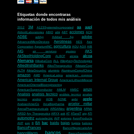
Etiquetas donde encontraras
información de todos mis análisis
aa
aapl
3M
2012
A123SystemsIncorporated
acciones
AbbottLaboratories
ABIO
abk
ABT
ACH
ADBE
adobe
addyy
Adidad Ag
Aerolineas
AdvancedMicroDevices
AES
Aes
agricultura
Corporation
AgrariumINC.
AGU
AGX
AIB
AIG
AKS
air services
ajustes
alcoa
AkSteelHoldingCorp
ALBCF
alcista
Alemania
AlibabaCom
ALL
AlleghenyTechnologies
AlliedIrishBanks
AllosTherapeutics
AllstateCopr
ALTH
AltriaGroupInc
aluminio
AluminumCorpofChina
amazon
AMD
AmericaLatina
american express
American Internat Group
AmericanLithiumMineral
AmericanOrientalBioengineering
amzn
AmericanSuperconductor
AMLM
AMSC
Analisis
analisis tecnico
análisis tecnico
analsis
apple
tecnico
androi
AOB
AONE
apbr
arcelor mittal
ArabianAmerCo
ArcaBiopharma
argentina
ArenaPharmaceuticals
ARGANinc
ARNA
ARSD
Ary Therapeutics
ARYX
ask
AT
ATandT
atg
ATI
automotriz
autoselectric
AVF
aviones
AvonProducts
bac
BA
baidu
bajas
AVP
axp
B
bajista
balores
BancoFrances
BancoHipotecarioArg
bancos
bancoMacro
BancoSantander