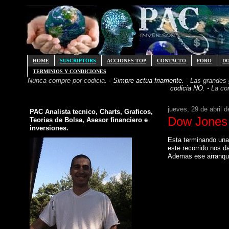
HOME
SUSCRIPTORS
ACCIONES TOP
CONTACTO
FORO
D
TERMINIOS Y CONDICIONES
Nunca compre por codicia. -
Simpre actua friamente. -
Las grandes
codicia NO. -
La co
jueves, 29 de abril 
PAC Analista tecnico, Charts, Graficos,
Dow Jones 
Teorias de Bolsa, Asesor financiero e
inversiones.
Esta terminando una 
este recorrido nos d
Ademas ese arranque