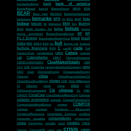
bank of america
bank
bandasbollinger
BankofHawaii
barcos
BarnesGroup
BBVA
BDN
BEAR
Bear gold
BEARx3
BerkshireHathaway
bernanke
BFR
bidu
berlusconi
bg
BGU
BHIP
bigbear
bitcoin
BMA
Boeing
bk
bloqueos
bny
bolsas
bolsa
BOH
Boldt Gaming SA
bonos
BP
BP
bonos argentinos
BostonScientificCorp
P.L.C.Energy
brasil
brazil
BrandywineRealtyTrust
bull
index
bric
BRKA
BSX
btc
Bunge Ltd.
burbuja
C
caida
burbuja financiera
BVN
cac40
Call
Cartera
caos
CamecoCopr
candlesticks
casinos
cat
CaterpillarInc
CBEY
CbeyondComunic
CboeMarketVolatily
CBOECHINAINDEX
CBR
cenx
CCJ
CDE
CemexSa
centuryAluminumCompany
CEO
chart
CheniereEnergy
ChesapeakeEnergy
china
Chevron
ChinaFinanceOnlineCO
chistes
ChinaShenZhouMining
CHK
Chris Williamson
cisco
CI
CiberInc
cierre
cigna
CIT
Citi
citigroup
CitGroupIncorporated
CL
CMC
CocaCola
CNOOC
CoeurDaleneMinesCorp
Coinstar
colapso economico
colgado
ColgatePalmoliveCo
COMPQX
CompaniadeMinasBuena
compar
comprar
compras
Comstock Resources
ComstockResources
comunidad europea
conflicto
consumidores
consumer durables
contruccion
corea
creditos
CorningInc
corralito
crack
CREE
crisis
crisis
CreeInc
CresudADR
cresy
crisi