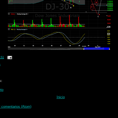
:51
s
s:
rio
Inicio
r comentarios (Atom)