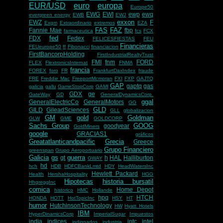
EUR/USD
euro
europa
Europe50
EWG
EWI
ewp
ewq
evergreen energy
EWB
EWJ
exxon
EWZ
F
Exgm
Extraordinario
extremos
EZA
FAS
FAZ
Fannie Mae
fbp
farmaceutica
fcs
FCX
fed
FDX
Fedex
FELICESFIESTAS
FEU
Financieras
FEUeurope50
ff
Fibonacci
financiacion
FirstBancorpHolding
FirstIndustrialRealtyTrust
FMI
fnm
FORD
FLEX
FlextronicsInternat
FNMA
francia
FOREX
foro
FR
FrankfurtDaxIndex
fraude
FRE
Freddie Mac
FreeportMcmoran
FXI
FXP
GAJTQ
GAP
gaptq
gas
galicia
gallu
GameStopCorp
GAMI
GDX
ge
GateWay
GD
GeneralDynamicsCorp.
ggal
GeneralElectricCo
GeneralMotors
GG
GLD
GILD
GileadSciences
GLL
globalizacion
GM
gold
Goldman
GLW
GME
GOLDCORP
Sachs Group
GOOG
goodyear
GoldMiners
google
GRACIAS1
gráficos
Greatatlanticandpacific
Grecia
Greece
Grupo Financiero
greenspan
Grupo Aeroportuario
Galicia
gs
guerra
gt
h
HAL
Halliburton
GWAY
hd
hch
HDB
HDFCBankLmtd
HDY
HeadWatersInc
Hewlett Packard
Health
HershaHospitality
HGG
Hipotecas
historia bursatil
HhgreggInc
comica
Home Depot
historico
HMC
Hollande
hpq
HTCH
HONDA
HOTT
HotTopicInc
HSY
HT
humor
HutchinsonTechnology
HW
Hyatt Hotels
IBM
HyperDinamicsCorp
ImperialSugar
Impuestos
india
indices
intc
intel
indignados
industria