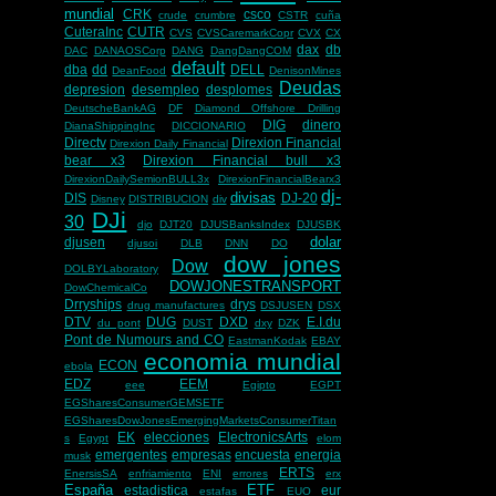
mundial
CRK
csco
crude
crumbre
CSTR
cuña
CuteraInc
CUTR
CVS
CVSCaremarkCopr
CVX
CX
dax
db
DAC
DANAOSCorp
DANG
DangDangCOM
default
dba
dd
DELL
DeanFood
DenisonMines
Deudas
depresion
desempleo
desplomes
DeutscheBankAG
DF
Diamond Offshore Drilling
DIG
dinero
DianaShippingInc
DICCIONARIO
Directv
Direxion Financial
Direxion Daily Financial
bear x3
Direxion Financial bull x3
DirexionDailySemionBULL3x
DirexionFinancialBearx3
dj-
divisas
DIS
DJ-20
Disney
DISTRIBUCION
div
DJi
30
djo
DJT20
DJUSBanksIndex
DJUSBK
dolar
djusen
djusoi
DLB
DNN
DO
dow jones
Dow
DOLBYLaboratory
DOWJONESTRANSPORT
DowChemicalCo
Drryships
drys
drug manufactures
DSJUSEN
DSX
DTV
DUG
DXD
E.I.du
du pont
DUST
dxy
DZK
Pont de Numours and CO
EastmanKodak
EBAY
economia mundial
ECON
ebola
EDZ
EEM
eee
Egipto
EGPT
EGSharesConsumerGEMSETF
EGSharesDowJonesEmergingMarketsConsumerTitan
EK
elecciones
ElectronicsArts
s
Egypt
elom
emergentes
empresas
encuesta
energia
musk
ERTS
EnersisSA
enfriamiento
ENI
errores
erx
España
ETF
estadistica
eur
estafas
EUO