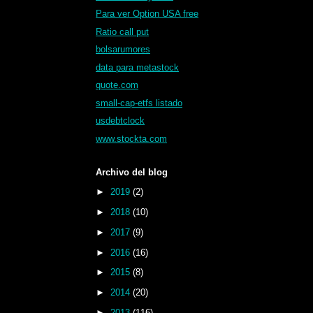
Para ver Option USA free
Ratio call put
bolsarumores
data para metastock
quote.com
small-cap-etfs listado
usdebtclock
www.stockta.com
Archivo del blog
►
2019
(2)
►
2018
(10)
►
2017
(9)
►
2016
(16)
►
2015
(8)
►
2014
(20)
►
2013
(116)