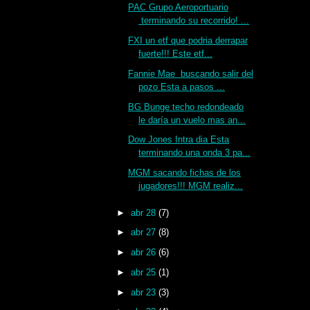
PAC Grupo Aeroportuario
terminando su recorrido! ...
FXI un etf que podria derrapar
fuerte!!! Este etf...
Fannie Mae buscando salir del
pozo Esta a pasos ...
BG Bunge techo redondeado
le daría un vuelo mas an...
Dow Jones Intra dia Esta
terminando una onda 3 pa...
MGM sacando fichas de los
jugadores!!! MGM realiz...
►
abr 28
(7)
►
abr 27
(8)
►
abr 26
(6)
►
abr 25
(1)
►
abr 23
(3)