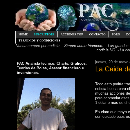
HOME
SUSCRIPTORS
ACCIONES TOP
CONTACTO
FORO
D
TERMINIOS Y CONDICIONES
Nunca compre por codicia. -
Simpre actua friamente. -
Las grandes
codicia NO. -
La co
jueves, 20 de mayo 
PAC Analista tecnico, Charts, Graficos,
La Caida d
Teorias de Bolsa, Asesor financiero e
inversiones.
Todo esto podría tra
noticia buena para e
muchas acciones de 
para acomodar esas d
1 dolar o mas de dif
Es claro que mayo ca
con cuidado pues est