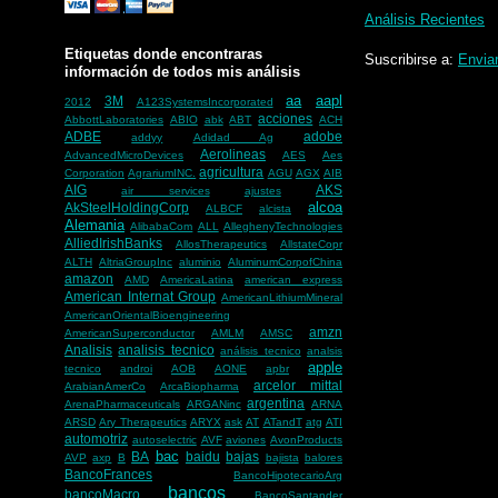
Análisis Recientes
Etiquetas donde encontraras
Suscribirse a:
Envia
información de todos mis análisis
aa
aapl
3M
2012
A123SystemsIncorporated
acciones
AbbottLaboratories
ABIO
abk
ABT
ACH
ADBE
adobe
addyy
Adidad Ag
Aerolineas
AdvancedMicroDevices
AES
Aes
agricultura
Corporation
AgrariumINC.
AGU
AGX
AIB
AIG
AKS
air services
ajustes
alcoa
AkSteelHoldingCorp
ALBCF
alcista
Alemania
AlibabaCom
ALL
AlleghenyTechnologies
AlliedIrishBanks
AllosTherapeutics
AllstateCopr
ALTH
AltriaGroupInc
aluminio
AluminumCorpofChina
amazon
AMD
AmericaLatina
american express
American Internat Group
AmericanLithiumMineral
AmericanOrientalBioengineering
amzn
AmericanSuperconductor
AMLM
AMSC
Analisis
analisis tecnico
análisis tecnico
analsis
apple
tecnico
androi
AOB
AONE
apbr
arcelor mittal
ArabianAmerCo
ArcaBiopharma
argentina
ArenaPharmaceuticals
ARGANinc
ARNA
ARSD
Ary Therapeutics
ARYX
ask
AT
ATandT
atg
ATI
automotriz
autoselectric
AVF
aviones
AvonProducts
bac
BA
baidu
bajas
AVP
axp
B
bajista
balores
BancoFrances
BancoHipotecarioArg
bancos
bancoMacro
BancoSantander