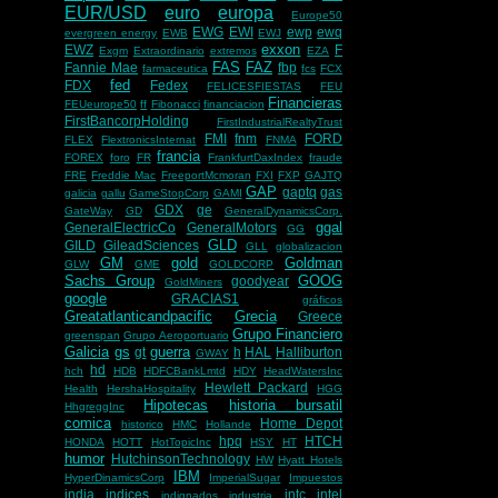
EUR/USD
euro
europa
Europe50
EWG
EWI
ewp
ewq
evergreen energy
EWB
EWJ
exxon
EWZ
F
Exgm
Extraordinario
extremos
EZA
FAS
FAZ
Fannie Mae
fbp
farmaceutica
fcs
FCX
fed
FDX
Fedex
FELICESFIESTAS
FEU
Financieras
FEUeurope50
ff
Fibonacci
financiacion
FirstBancorpHolding
FirstIndustrialRealtyTrust
FMI
fnm
FORD
FLEX
FlextronicsInternat
FNMA
francia
FOREX
foro
FR
FrankfurtDaxIndex
fraude
FRE
Freddie Mac
FreeportMcmoran
FXI
FXP
GAJTQ
GAP
gaptq
gas
galicia
gallu
GameStopCorp
GAMI
GDX
ge
GateWay
GD
GeneralDynamicsCorp.
ggal
GeneralElectricCo
GeneralMotors
GG
GLD
GILD
GileadSciences
GLL
globalizacion
GM
gold
Goldman
GLW
GME
GOLDCORP
Sachs Group
GOOG
goodyear
GoldMiners
google
GRACIAS1
gráficos
Greatatlanticandpacific
Grecia
Greece
Grupo Financiero
greenspan
Grupo Aeroportuario
Galicia
gs
guerra
gt
h
HAL
Halliburton
GWAY
hd
hch
HDB
HDFCBankLmtd
HDY
HeadWatersInc
Hewlett Packard
Health
HershaHospitality
HGG
Hipotecas
historia bursatil
HhgreggInc
comica
Home Depot
historico
HMC
Hollande
hpq
HTCH
HONDA
HOTT
HotTopicInc
HSY
HT
humor
HutchinsonTechnology
HW
Hyatt Hotels
IBM
HyperDinamicsCorp
ImperialSugar
Impuestos
india
indices
intc
intel
indignados
industria