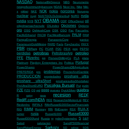
NASDAQ
NationalBkGreece
NBG
Neurometrix
newyorkcommunitybancorp
NGAS
Nicor Inc.
Nike
Niki-
NOK
nokia
norcorea
x
nikkei
NKE
Noruega
nuclear
nvda
nugt
NUGTGOLDx3minerbull
NURO
OBAMA
nvidia
NYT
oil
NYB
ODP
OfficeDepot
Opciones
oilgolmansachscrude
OILindex
Options
oro
OSG
OshkoshCorp
OSK
OSO
Pac
PaccarInc
PALM
PacificEthanol
PACW
PacWestBancorp
PAM
PampaEnergia
PanasonicCorp
panico
ParamountGoldMining
PARD
París
PaychexInc
PAYX
PBR
PBRarg
PC
PCAR
PDC
PEIX
pep
PEPSI
petrobras
petroleo
perdidas
PetrobrasArg
PFE
PfizerInc
pg
PioneerDrillingCo
PLA
plata
Portugal
Platinum
Playboy Enterprises Inc
Politica
PowerShares
PowerSharesDBAgriculture
problemas
PREFERIDA
pro
ProcterAndGamble
PRODUCCION
proshare ultra
propiedades
proshare ultraShort
prosharesultraShortsilver
Psicoligia Bursatil
ProUltraShortEURO
Put
putin
quiebra
PZE
qqqq
PZG
Q3
qid
queves
QuickSilver
recesion
REDF
R
rajoy
rava
Rediff.comINDIA
REE
ResearchinMotionLtd
REV
RevlonInc
RIFIN.X
RifinRussell1000SectorFinancials
RIMM
RUA-X
RIG
Romney
RRi
RriEnergy
RSX
Russell3000
rusia
rumor
Russell1000
S
Russell3000fund
Russia
ry
ryderSystemsInc
S&P
Salud
salutacion
SandP500financial
Sarkozy
SandRidgeEnergy
SD
sdow;
SDS