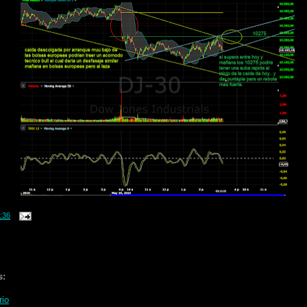
:36
s:
rio