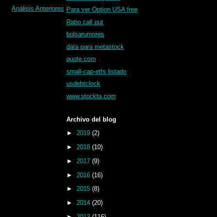
Análisis Anteriores
Para ver Option USA free
Ratio call put
bolsarumores
data para metastock
quote.com
small-cap-etfs listado
usdebtclock
www.stockta.com
Archivo del blog
►
2019
(2)
►
2018
(10)
►
2017
(9)
►
2016
(16)
►
2015
(8)
►
2014
(20)
►
2013
(116)