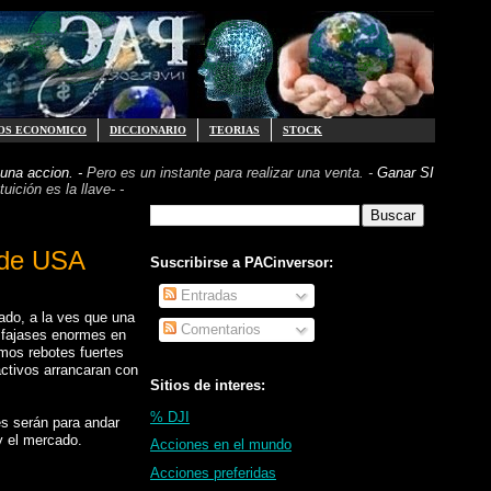
OS ECONOMICO
DICCIONARIO
TEORIAS
STOCK
una accion. -
Pero es un instante para realizar
una venta. -
Ganar SI
uición es la llave- -
s de USA
Suscribirse a PACinversor:
Entradas
ado, a la ves que una
Comentarios
esfajases enormes en
mos rebotes fuertes
activos arrancaran con
Sitios de interes:
% DJI
es serán para andar
y el mercado.
Acciones en el mundo
Acciones preferidas