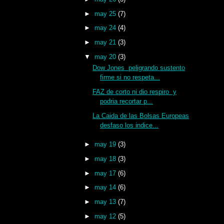
►
may 25
(7)
►
may 24
(4)
►
may 21
(3)
▼
may 20
(3)
Dow Jones peligrando sustento
firme si no respeta...
FAZ de corto ni dio respiro y
podria recortar p...
La Caida de las Bolsas Europeas
desfaso los indice...
►
may 19
(3)
►
may 18
(3)
►
may 17
(6)
►
may 14
(6)
►
may 13
(7)
►
may 12
(5)