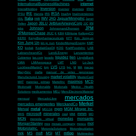
internet
InternationalBusinessMachines
Inversion
IntersilHolding
inversor
inversos
IPAD
IRE
IRSA
IPSU
Irlanda
IRS
IrsaArg
IrsaInversiones
Italia
IWV
JAG
JaguarMiningInc
ISIL
IWB
Janet
Japon
JBLU
JetblueAirwaysCorp
jnj
Yellen
JJC
JPM
Johnson
jobs
JohnsonandJhonson
JPMorganChase
JRJC
K
KBH
KBHome
KelloggCO
KERX
KeryxBiopharmaceuticals
KFT
Kim Jong-un
Kim Jung Un
kin jo nun
KinderMorganEnergy
KMP
KO
kodak
KodiakGasOil
KOG
KraftFoodsInc
LAB
LabrancheandCo
LandLEnergy
Lanzamientos
liquidez
llen
Cubiertos
las.com
lavado
LloydsBank
LMIA
LMIAerospace
LMT
LNG
Lo-Jack
LVS
LockheedMartinC
lojn
LYG
lyg.
M
MA
macao
MacySinc
mafia
manual de velas japonesas
market volatility
Manufactured housing
MasterCard
maximos
MCD
MAT
materias primas
MattelInc
Mcdonald
Mcdonalds
Mcdonals
Medco Health
Solutions
medicamentos
MELI
MencElectronicMaterial
mercados
mensual
MercadoLibre
Merkel
mercados emergentes
MerckandCo
metal
Merval
mgm
MGM Mirage Inc.
MG134
microsoft
minerales
mmm
MHS
misil
MMI
MO
MON
monedas
monsanto
moneda virtual
MorganStanley
mot
mos
mosaic company
moscu
MotorolaInc.
MotorolaSolutions
Motorsliquidation
mtlqq
mrk
MS
msft
MSI
MT
Multimedios