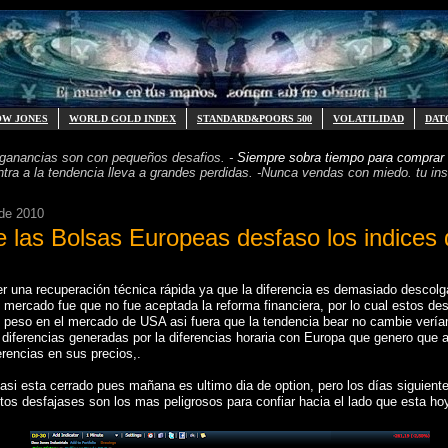
OW JONES
WORLD GOLD INDEX
STANDARD&POORS 500
VOLATILIDAD
DAT
 ganancias
son con pequeños desafios. -
Siempre sobra tiempo para
comprar 
ntra a la tendencia
lleva a grandes perdidas. -
Nunca vendas con miedo. tu inst
de 2010
e las Bolsas Europeas desfaso los indice
er una recuperación técnica rápida ya que la diferencia es demasiado descolg
l mercado fue que no fue aceptada la reforma financiera, por lo cual estos d
peso en el mercado de USA asi fuera que la tendencia bear no cambie vería
iferencias generadas por la diferencias horaria con Europa que genero que 
erencias en sus precios,.
si esta cerrado pues mañana es ultimo dia de option, pero los días siguient
os desfajases son los mas peligrosos para confiar hacia el lado que esta ho