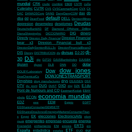
mundial
CRK
csco
crude
crumbre
CSTR
cuña
CuteraInc
CUTR
CVS
CVSCaremarkCopr
CVX
CX
dax
db
DAC
DANAOSCorp
DANG
DangDangCOM
default
dba
dd
DELL
DeanFood
DenisonMines
Deudas
depresion
desempleo
desplomes
DeutscheBankAG
DF
Diamond Offshore Drilling
DIG
dinero
DianaShippingInc
DICCIONARIO
Directv
Direxion Financial
Direxion Daily Financial
bear x3
Direxion Financial bull x3
DirexionDailySemionBULL3x
DirexionFinancialBearx3
dj-
divisas
DIS
DJ-20
Disney
DISTRIBUCION
div
DJi
30
djo
DJT20
DJUSBanksIndex
DJUSBK
dolar
djusen
djusoi
DLB
DNN
DO
dow jones
Dow
DOLBYLaboratory
DOWJONESTRANSPORT
DowChemicalCo
Drryships
drys
drug manufactures
DSJUSEN
DSX
DTV
DUG
DXD
E.I.du
du pont
DUST
dxy
DZK
Pont de Numours and CO
EastmanKodak
EBAY
economia mundial
ECON
ebola
EDZ
EEM
eee
Egipto
EGPT
EGSharesConsumerGEMSETF
EGSharesDowJonesEmergingMarketsConsumerTitan
EK
elecciones
ElectronicsArts
s
Egypt
elom
emergentes
empresas
encuesta
energia
musk
ERTS
EnersisSA
enfriamiento
ENI
errores
erx
España
ETF
estadistica
eur
estafas
EUO