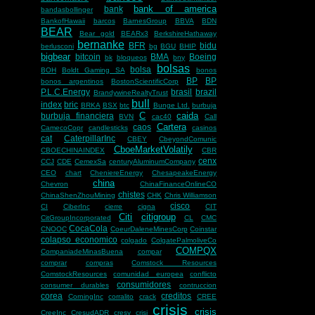
bank of america
bank
bandasbollinger
BankofHawaii
barcos
BarnesGroup
BBVA
BDN
BEAR
Bear gold
BEARx3
BerkshireHathaway
bernanke
BFR
bidu
berlusconi
bg
BGU
BHIP
bigbear
bitcoin
BMA
Boeing
bk
bloqueos
bny
bolsas
bolsa
BOH
Boldt Gaming SA
bonos
BP
BP
bonos argentinos
BostonScientificCorp
P.L.C.Energy
brasil
brazil
BrandywineRealtyTrust
bull
index
bric
BRKA
BSX
btc
Bunge Ltd.
burbuja
C
caida
burbuja financiera
BVN
cac40
Call
Cartera
caos
CamecoCopr
candlesticks
casinos
cat
CaterpillarInc
CBEY
CbeyondComunic
CboeMarketVolatily
CBOECHINAINDEX
CBR
cenx
CCJ
CDE
CemexSa
centuryAluminumCompany
CEO
chart
CheniereEnergy
ChesapeakeEnergy
china
Chevron
ChinaFinanceOnlineCO
chistes
ChinaShenZhouMining
CHK
Chris Williamson
cisco
CI
CiberInc
cierre
cigna
CIT
Citi
citigroup
CitGroupIncorporated
CL
CMC
CocaCola
CNOOC
CoeurDaleneMinesCorp
Coinstar
colapso economico
colgado
ColgatePalmoliveCo
COMPQX
CompaniadeMinasBuena
compar
comprar
compras
Comstock Resources
ComstockResources
comunidad europea
conflicto
consumidores
consumer durables
contruccion
corea
creditos
CorningInc
corralito
crack
CREE
crisis
crisis
CreeInc
CresudADR
cresy
crisi