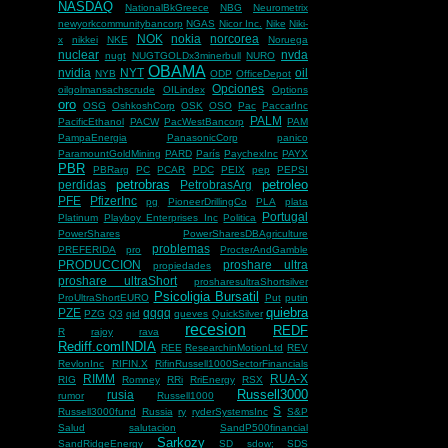
NASDAQ
NationalBkGreece
NBG
Neurometrix
newyorkcommunitybancorp
NGAS
Nicor Inc.
Nike
Niki-
NOK
nokia
norcorea
x
nikkei
NKE
Noruega
nuclear
nvda
nugt
NUGTGOLDx3minerbull
NURO
OBAMA
nvidia
NYT
oil
NYB
ODP
OfficeDepot
Opciones
oilgolmansachscrude
OILindex
Options
oro
OSG
OshkoshCorp
OSK
OSO
Pac
PaccarInc
PALM
PacificEthanol
PACW
PacWestBancorp
PAM
PampaEnergia
PanasonicCorp
panico
ParamountGoldMining
PARD
París
PaychexInc
PAYX
PBR
PBRarg
PC
PCAR
PDC
PEIX
pep
PEPSI
petrobras
petroleo
perdidas
PetrobrasArg
PFE
PfizerInc
pg
PioneerDrillingCo
PLA
plata
Portugal
Platinum
Playboy Enterprises Inc
Politica
PowerShares
PowerSharesDBAgriculture
problemas
PREFERIDA
pro
ProcterAndGamble
PRODUCCION
proshare ultra
propiedades
proshare ultraShort
prosharesultraShortsilver
Psicoligia Bursatil
ProUltraShortEURO
Put
putin
quiebra
PZE
qqqq
PZG
Q3
qid
queves
QuickSilver
recesion
REDF
R
rajoy
rava
Rediff.comINDIA
REE
ResearchinMotionLtd
REV
RevlonInc
RIFIN.X
RifinRussell1000SectorFinancials
RIMM
RUA-X
RIG
Romney
RRi
RriEnergy
RSX
Russell3000
rusia
rumor
Russell1000
S
Russell3000fund
Russia
ry
ryderSystemsInc
S&P
Salud
salutacion
SandP500financial
Sarkozy
SandRidgeEnergy
SD
sdow;
SDS