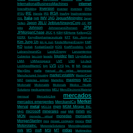
internet
InternationalBusinessMachines
Inversion
IntersilHolding
inversor
inversos
IPAD
IRE
IRSA
IPSU
Irlanda
IRS
IrsaArg
IrsaInversiones
Italia
IWV
JAG
JaguarMiningInc
ISIL
IWB
Janet
Japon
JBLU
JetblueAirwaysCorp
jnj
Yellen
JJC
JPM
Johnson
jobs
JohnsonandJhonson
JPMorganChase
JRJC
K
KBH
KBHome
KelloggCO
KERX
KeryxBiopharmaceuticals
KFT
Kim Jong-un
Kim Jung Un
kin jo nun
KinderMorganEnergy
KMP
KO
kodak
KodiakGasOil
KOG
KraftFoodsInc
LAB
LabrancheandCo
LandLEnergy
Lanzamientos
liquidez
llen
Cubiertos
las.com
lavado
LloydsBank
LMIA
LMIAerospace
LMT
LNG
Lo-Jack
LVS
LockheedMartinC
lojn
LYG
lyg.
M
MA
macao
MacySinc
mafia
manual de velas japonesas
market volatility
Manufactured housing
MasterCard
maximos
MCD
MAT
materias primas
MattelInc
Mcdonald
Mcdonalds
Mcdonals
Medco Health
Solutions
medicamentos
MELI
MencElectronicMaterial
mercados
mensual
MercadoLibre
Merkel
mercados emergentes
MerckandCo
metal
Merval
mgm
MGM Mirage Inc.
MG134
microsoft
minerales
mmm
MHS
misil
MMI
MO
MON
monedas
monsanto
moneda virtual
MorganStanley
mot
mos
mosaic company
moscu
MotorolaInc.
MotorolaSolutions
Motorsliquidation
mtlqq
mrk
MS
msft
MSI
MT
Multimedios