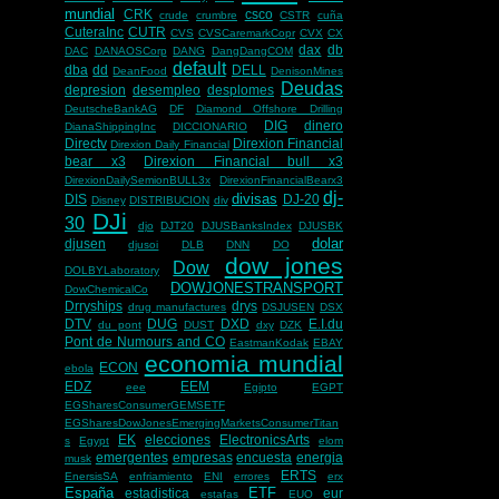
mundial
CRK
csco
crude
crumbre
CSTR
cuña
CuteraInc
CUTR
CVS
CVSCaremarkCopr
CVX
CX
dax
db
DAC
DANAOSCorp
DANG
DangDangCOM
default
dba
dd
DELL
DeanFood
DenisonMines
Deudas
depresion
desempleo
desplomes
DeutscheBankAG
DF
Diamond Offshore Drilling
DIG
dinero
DianaShippingInc
DICCIONARIO
Directv
Direxion Financial
Direxion Daily Financial
bear x3
Direxion Financial bull x3
DirexionDailySemionBULL3x
DirexionFinancialBearx3
dj-
divisas
DIS
DJ-20
Disney
DISTRIBUCION
div
DJi
30
djo
DJT20
DJUSBanksIndex
DJUSBK
dolar
djusen
djusoi
DLB
DNN
DO
dow jones
Dow
DOLBYLaboratory
DOWJONESTRANSPORT
DowChemicalCo
Drryships
drys
drug manufactures
DSJUSEN
DSX
DTV
DUG
DXD
E.I.du
du pont
DUST
dxy
DZK
Pont de Numours and CO
EastmanKodak
EBAY
economia mundial
ECON
ebola
EDZ
EEM
eee
Egipto
EGPT
EGSharesConsumerGEMSETF
EGSharesDowJonesEmergingMarketsConsumerTitan
EK
elecciones
ElectronicsArts
s
Egypt
elom
emergentes
empresas
encuesta
energia
musk
ERTS
EnersisSA
enfriamiento
ENI
errores
erx
España
ETF
estadistica
eur
estafas
EUO