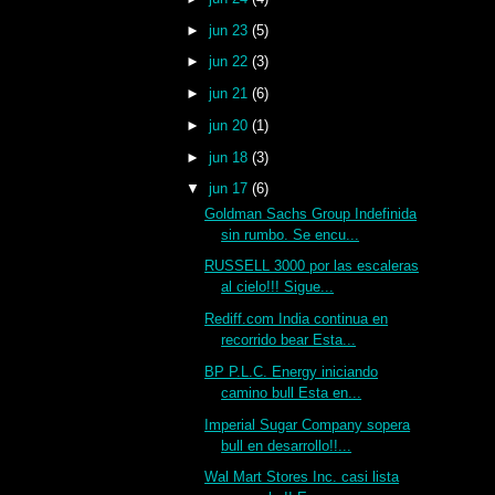
►
jun 23
(5)
►
jun 22
(3)
►
jun 21
(6)
►
jun 20
(1)
►
jun 18
(3)
▼
jun 17
(6)
Goldman Sachs Group Indefinida
sin rumbo. Se encu...
RUSSELL 3000 por las escaleras
al cielo!!! Sigue...
Rediff.com India continua en
recorrido bear Esta...
BP P.L.C. Energy iniciando
camino bull Esta en...
Imperial Sugar Company sopera
bull en desarrollo!!...
Wal Mart Stores Inc. casi lista