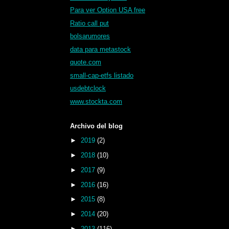
Para ver Option USA free
Ratio call put
bolsarumores
data para metastock
quote.com
small-cap-etfs listado
usdebtclock
www.stockta.com
Archivo del blog
►
2019
(2)
►
2018
(10)
►
2017
(9)
►
2016
(16)
►
2015
(8)
►
2014
(20)
►
2013
(116)