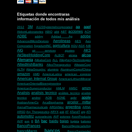
Etiquetas donde encontraras
información de todos mis análisis
aa
aapl
3M
2012
A123SystemsIncorporated
acciones
AbbottLaboratories
ABIO
abk
ABT
ACH
ADBE
adobe
addyy
Adidad Ag
Aerolineas
AdvancedMicroDevices
AES
Aes
agricultura
Corporation
AgrariumINC.
AGU
AGX
AIB
AIG
AKS
air services
ajustes
alcoa
AkSteelHoldingCorp
ALBCF
alcista
Alemania
AlibabaCom
ALL
AlleghenyTechnologies
AlliedIrishBanks
AllosTherapeutics
AllstateCopr
ALTH
AltriaGroupInc
aluminio
AluminumCorpofChina
amazon
AMD
AmericaLatina
american express
American Internat Group
AmericanLithiumMineral
AmericanOrientalBioengineering
amzn
AmericanSuperconductor
AMLM
AMSC
Analisis
analisis tecnico
análisis tecnico
analsis
apple
tecnico
androi
AOB
AONE
apbr
arcelor mittal
ArabianAmerCo
ArcaBiopharma
argentina
ArenaPharmaceuticals
ARGANinc
ARNA
ARSD
Ary Therapeutics
ARYX
ask
AT
ATandT
atg
ATI
automotriz
autoselectric
AVF
aviones
AvonProducts
bac
BA
baidu
bajas
AVP
axp
B
bajista
balores
BancoFrances
BancoHipotecarioArg
bancos
bancoMacro
BancoSantander