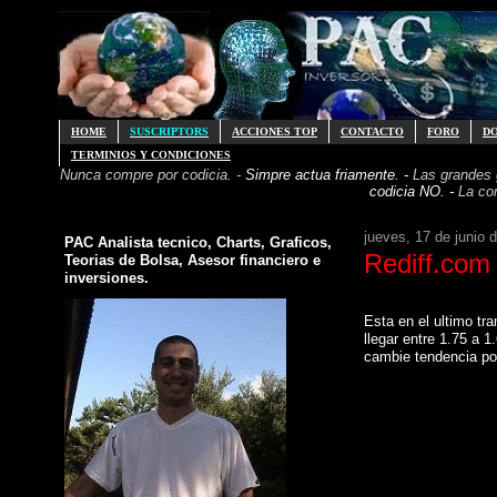
HOME
SUSCRIPTORS
ACCIONES TOP
CONTACTO
FORO
D
TERMINIOS Y CONDICIONES
Nunca compre por codicia. -
Simpre actua friamente. -
Las grandes
codicia NO. -
La co
jueves, 17 de junio 
PAC Analista tecnico, Charts, Graficos,
Rediff.com 
Teorias de Bolsa, Asesor financiero e
inversiones.
Esta en el ultimo tr
llegar entre 1.75 a 1
cambie tendencia po