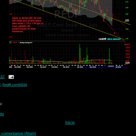
:57
F
,
Rediff.comINDIA
s:
rio
Inicio
r comentarios (Atom)