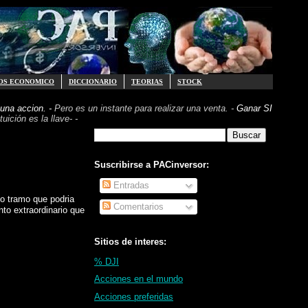
OS ECONOMICO
DICCIONARIO
TEORIAS
STOCK
una accion. -
Pero es un instante para realizar
una venta. -
Ganar SI
uición es la llave- -
Suscribirse a PACinversor:
Entradas
mo tramo que podria
Comentarios
nto extraordinario que
Sitios de interes:
% DJI
Acciones en el mundo
Acciones preferidas