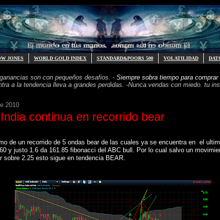
OW JONES
WORLD GOLD INDEX
STANDARD&POORS 500
VOLATILIDAD
DAT
 ganancias
son con pequeños desafios. -
Siempre sobra tiempo para
comprar 
ntra a la tendencia
lleva a grandes perdidas. -
Nunca vendas con miedo. tu inst
de 2010
India continua en recorrido bear
amo de un recorrido de 5 ondas bear de las cuales ya se encuentra en el ulti
.60 y justo 1.6 da 161.85 fibonacci del ABC bull. Por lo cual salvo un movimie
r sobre 2.25 esto sigue en tendencia BEAR.