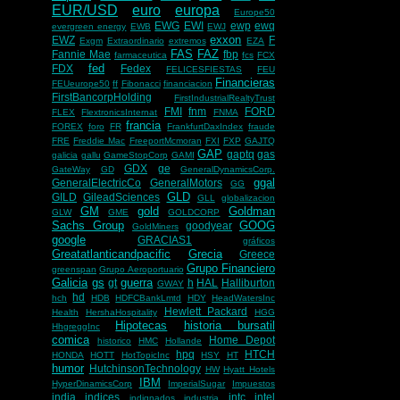
EUR/USD
euro
europa
Europe50
EWG
EWI
ewp
ewq
evergreen energy
EWB
EWJ
exxon
EWZ
F
Exgm
Extraordinario
extremos
EZA
FAS
FAZ
Fannie Mae
fbp
farmaceutica
fcs
FCX
fed
FDX
Fedex
FELICESFIESTAS
FEU
Financieras
FEUeurope50
ff
Fibonacci
financiacion
FirstBancorpHolding
FirstIndustrialRealtyTrust
FMI
fnm
FORD
FLEX
FlextronicsInternat
FNMA
francia
FOREX
foro
FR
FrankfurtDaxIndex
fraude
FRE
Freddie Mac
FreeportMcmoran
FXI
FXP
GAJTQ
GAP
gaptq
gas
galicia
gallu
GameStopCorp
GAMI
GDX
ge
GateWay
GD
GeneralDynamicsCorp.
ggal
GeneralElectricCo
GeneralMotors
GG
GLD
GILD
GileadSciences
GLL
globalizacion
GM
gold
Goldman
GLW
GME
GOLDCORP
Sachs Group
GOOG
goodyear
GoldMiners
google
GRACIAS1
gráficos
Greatatlanticandpacific
Grecia
Greece
Grupo Financiero
greenspan
Grupo Aeroportuario
Galicia
gs
guerra
gt
h
HAL
Halliburton
GWAY
hd
hch
HDB
HDFCBankLmtd
HDY
HeadWatersInc
Hewlett Packard
Health
HershaHospitality
HGG
Hipotecas
historia bursatil
HhgreggInc
comica
Home Depot
historico
HMC
Hollande
hpq
HTCH
HONDA
HOTT
HotTopicInc
HSY
HT
humor
HutchinsonTechnology
HW
Hyatt Hotels
IBM
HyperDinamicsCorp
ImperialSugar
Impuestos
india
indices
intc
intel
indignados
industria