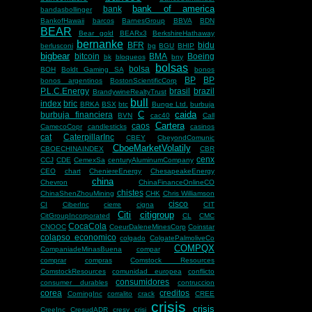
bank of america
bank
bandasbollinger
BankofHawaii
barcos
BarnesGroup
BBVA
BDN
BEAR
Bear gold
BEARx3
BerkshireHathaway
bernanke
BFR
bidu
berlusconi
bg
BGU
BHIP
bigbear
bitcoin
BMA
Boeing
bk
bloqueos
bny
bolsas
bolsa
BOH
Boldt Gaming SA
bonos
BP
BP
bonos argentinos
BostonScientificCorp
P.L.C.Energy
brasil
brazil
BrandywineRealtyTrust
bull
index
bric
BRKA
BSX
btc
Bunge Ltd.
burbuja
C
caida
burbuja financiera
BVN
cac40
Call
Cartera
caos
CamecoCopr
candlesticks
casinos
cat
CaterpillarInc
CBEY
CbeyondComunic
CboeMarketVolatily
CBOECHINAINDEX
CBR
cenx
CCJ
CDE
CemexSa
centuryAluminumCompany
CEO
chart
CheniereEnergy
ChesapeakeEnergy
china
Chevron
ChinaFinanceOnlineCO
chistes
ChinaShenZhouMining
CHK
Chris Williamson
cisco
CI
CiberInc
cierre
cigna
CIT
Citi
citigroup
CitGroupIncorporated
CL
CMC
CocaCola
CNOOC
CoeurDaleneMinesCorp
Coinstar
colapso economico
colgado
ColgatePalmoliveCo
COMPQX
CompaniadeMinasBuena
compar
comprar
compras
Comstock Resources
ComstockResources
comunidad europea
conflicto
consumidores
consumer durables
contruccion
corea
creditos
CorningInc
corralito
crack
CREE
crisis
crisis
CreeInc
CresudADR
cresy
crisi