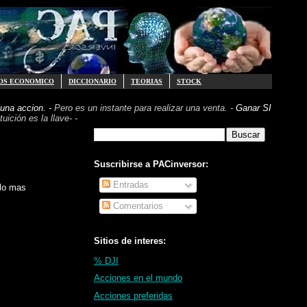
OS ECONOMICO
DICCIONARIO
TEORIAS
STOCK
una accion. -
Pero es un instante para realizar
una venta. -
Ganar SI
uición es la llave- -
Suscribirse a PACinversor:
Entradas
elo mas
Comentarios
Sitios de interes:
% DJI
Acciones en el mundo
Acciones preferidas