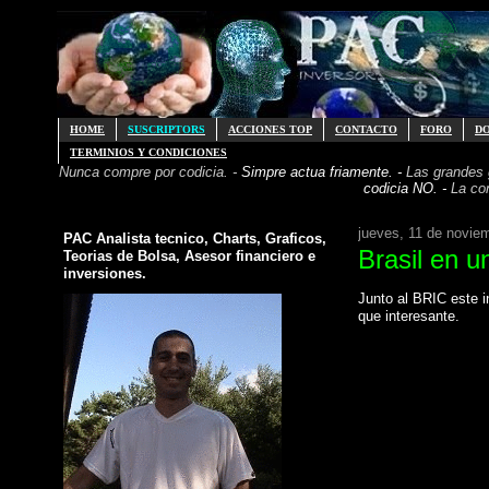
HOME
SUSCRIPTORS
ACCIONES TOP
CONTACTO
FORO
D
TERMINIOS Y CONDICIONES
Nunca compre por codicia. -
Simpre actua friamente. -
Las grandes
codicia NO. -
La co
jueves, 11 de novie
PAC Analista tecnico, Charts, Graficos,
Brasil en u
Teorias de Bolsa, Asesor financiero e
inversiones.
Junto al BRIC este i
que interesante.