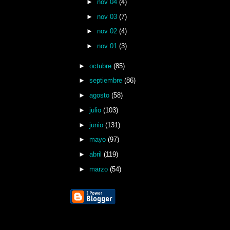
►
nov 04
(4)
►
nov 03
(7)
►
nov 02
(4)
►
nov 01
(3)
►
octubre
(85)
►
septiembre
(86)
►
agosto
(58)
►
julio
(103)
►
junio
(131)
►
mayo
(97)
►
abril
(119)
►
marzo
(54)