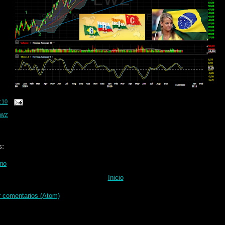
:10
WZ
s:
rio
Inicio
r comentarios (Atom)