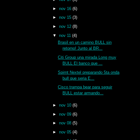
►
nov 16
(6)
►
nov 15
(3)
►
nov 12
(8)
▼
nov 11
(4)
Brasil en un camino BULL sin
retorno! Junto al BR...
Citi Group una mirada Long muy
BULL El banco que ...
Spirnt Nextel preparando 5ta onda
bull que seria E...
Cisco trampa bear para seguir
BULL estar armando...
►
nov 10
(6)
►
nov 09
(6)
►
nov 08
(5)
►
nov 05
(4)