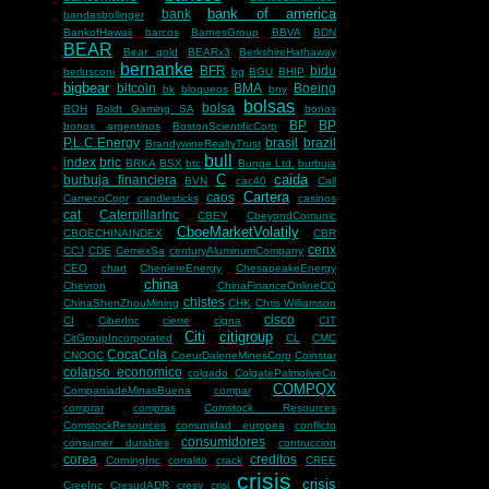
bank of america
bank
bandasbollinger
BankofHawaii
barcos
BarnesGroup
BBVA
BDN
BEAR
Bear gold
BEARx3
BerkshireHathaway
bernanke
BFR
bidu
berlusconi
bg
BGU
BHIP
bigbear
bitcoin
BMA
Boeing
bk
bloqueos
bny
bolsas
bolsa
BOH
Boldt Gaming SA
bonos
BP
BP
bonos argentinos
BostonScientificCorp
P.L.C.Energy
brasil
brazil
BrandywineRealtyTrust
bull
index
bric
BRKA
BSX
btc
Bunge Ltd.
burbuja
C
caida
burbuja financiera
BVN
cac40
Call
Cartera
caos
CamecoCopr
candlesticks
casinos
cat
CaterpillarInc
CBEY
CbeyondComunic
CboeMarketVolatily
CBOECHINAINDEX
CBR
cenx
CCJ
CDE
CemexSa
centuryAluminumCompany
CEO
chart
CheniereEnergy
ChesapeakeEnergy
china
Chevron
ChinaFinanceOnlineCO
chistes
ChinaShenZhouMining
CHK
Chris Williamson
cisco
CI
CiberInc
cierre
cigna
CIT
Citi
citigroup
CitGroupIncorporated
CL
CMC
CocaCola
CNOOC
CoeurDaleneMinesCorp
Coinstar
colapso economico
colgado
ColgatePalmoliveCo
COMPQX
CompaniadeMinasBuena
compar
comprar
compras
Comstock Resources
ComstockResources
comunidad europea
conflicto
consumidores
consumer durables
contruccion
corea
creditos
CorningInc
corralito
crack
CREE
crisis
crisis
CreeInc
CresudADR
cresy
crisi