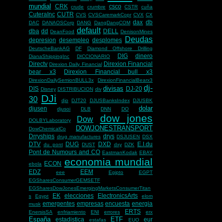
mundial
CRK
csco
crude
crumbre
CSTR
cuña
CuteraInc
CUTR
CVS
CVSCaremarkCopr
CVX
CX
dax
db
DAC
DANAOSCorp
DANG
DangDangCOM
default
dba
dd
DELL
DeanFood
DenisonMines
Deudas
depresion
desempleo
desplomes
DeutscheBankAG
DF
Diamond Offshore Drilling
DIG
dinero
DianaShippingInc
DICCIONARIO
Directv
Direxion Financial
Direxion Daily Financial
bear x3
Direxion Financial bull x3
DirexionDailySemionBULL3x
DirexionFinancialBearx3
dj-
divisas
DIS
DJ-20
Disney
DISTRIBUCION
div
DJi
30
djo
DJT20
DJUSBanksIndex
DJUSBK
dolar
djusen
djusoi
DLB
DNN
DO
dow jones
Dow
DOLBYLaboratory
DOWJONESTRANSPORT
DowChemicalCo
Drryships
drys
drug manufactures
DSJUSEN
DSX
DTV
DUG
DXD
E.I.du
du pont
DUST
dxy
DZK
Pont de Numours and CO
EastmanKodak
EBAY
economia mundial
ECON
ebola
EDZ
EEM
eee
Egipto
EGPT
EGSharesConsumerGEMSETF
EGSharesDowJonesEmergingMarketsConsumerTitan
EK
elecciones
ElectronicsArts
s
Egypt
elom
emergentes
empresas
encuesta
energia
musk
ERTS
EnersisSA
enfriamiento
ENI
errores
erx
España
ETF
estadistica
eur
estafas
EUO