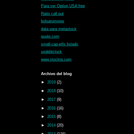
Para ver Option USA free
Ratio call put
bolsarumores
data para metastock
quote.com
small-cap-etfs listado
usdebtclock
www.stockta.com
Archivo del blog
►
2019
(2)
►
2018
(10)
►
2017
(9)
►
2016
(16)
►
2015
(8)
►
2014
(20)
►
2013
(116)