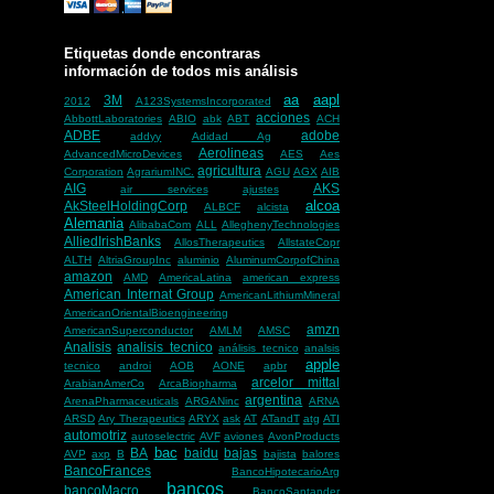
Etiquetas donde encontraras
información de todos mis análisis
aa
aapl
3M
2012
A123SystemsIncorporated
acciones
AbbottLaboratories
ABIO
abk
ABT
ACH
ADBE
adobe
addyy
Adidad Ag
Aerolineas
AdvancedMicroDevices
AES
Aes
agricultura
Corporation
AgrariumINC.
AGU
AGX
AIB
AIG
AKS
air services
ajustes
alcoa
AkSteelHoldingCorp
ALBCF
alcista
Alemania
AlibabaCom
ALL
AlleghenyTechnologies
AlliedIrishBanks
AllosTherapeutics
AllstateCopr
ALTH
AltriaGroupInc
aluminio
AluminumCorpofChina
amazon
AMD
AmericaLatina
american express
American Internat Group
AmericanLithiumMineral
AmericanOrientalBioengineering
amzn
AmericanSuperconductor
AMLM
AMSC
Analisis
analisis tecnico
análisis tecnico
analsis
apple
tecnico
androi
AOB
AONE
apbr
arcelor mittal
ArabianAmerCo
ArcaBiopharma
argentina
ArenaPharmaceuticals
ARGANinc
ARNA
ARSD
Ary Therapeutics
ARYX
ask
AT
ATandT
atg
ATI
automotriz
autoselectric
AVF
aviones
AvonProducts
bac
BA
baidu
bajas
AVP
axp
B
bajista
balores
BancoFrances
BancoHipotecarioArg
bancos
bancoMacro
BancoSantander