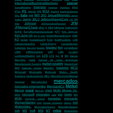
internet
InternationalBusinessMachines
Inversion
IntersilHolding
inversor
inversos
IPAD
IRE
IRSA
IPSU
Irlanda
IRS
IrsaArg
IrsaInversiones
Italia
IWV
JAG
JaguarMiningInc
ISIL
IWB
Janet
Japon
JBLU
JetblueAirwaysCorp
jnj
Yellen
JJC
JPM
Johnson
jobs
JohnsonandJhonson
JPMorganChase
JRJC
K
KBH
KBHome
KelloggCO
KERX
KeryxBiopharmaceuticals
KFT
Kim Jong-un
Kim Jung Un
kin jo nun
KinderMorganEnergy
KMP
KO
kodak
KodiakGasOil
KOG
KraftFoodsInc
LAB
LabrancheandCo
LandLEnergy
Lanzamientos
liquidez
llen
Cubiertos
las.com
lavado
LloydsBank
LMIA
LMIAerospace
LMT
LNG
Lo-Jack
LVS
LockheedMartinC
lojn
LYG
lyg.
M
MA
macao
MacySinc
mafia
manual de velas japonesas
market volatility
Manufactured housing
MasterCard
maximos
MCD
MAT
materias primas
MattelInc
Mcdonald
Mcdonalds
Mcdonals
Medco Health
Solutions
medicamentos
MELI
MencElectronicMaterial
mercados
mensual
MercadoLibre
Merkel
mercados emergentes
MerckandCo
metal
Merval
mgm
MGM Mirage Inc.
MG134
microsoft
minerales
mmm
MHS
misil
MMI
MO
MON
monedas
monsanto
moneda virtual
MorganStanley
mot
mos
mosaic company
moscu
MotorolaInc.
MotorolaSolutions
Motorsliquidation
mtlqq
mrk
MS
msft
MSI
MT
Multimedios