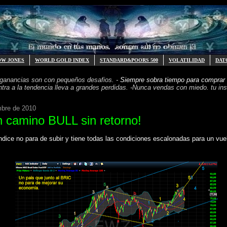
OW JONES
WORLD GOLD INDEX
STANDARD&POORS 500
VOLATILIDAD
DAT
 ganancias
son con pequeños desafios. -
Siempre sobra tiempo para
comprar 
ntra a la tendencia
lleva a grandes perdidas. -
Nunca vendas con miedo. tu inst
mbre de 2010
n camino BULL sin retorno!
ndice no para de subir y tiene todas las condiciones escalonadas para un vu