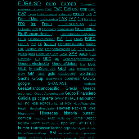
EUR/USD
euro
europa
Europe50
EWG
EWI
ewp
ewq
evergreen energy
EWB
EWJ
exxon
EWZ
F
Exgm
Extraordinario
extremos
EZA
FAS
FAZ
Fannie Mae
fbp
farmaceutica
fcs
FCX
fed
FDX
Fedex
FELICESFIESTAS
FEU
Financieras
FEUeurope50
ff
Fibonacci
financiacion
FirstBancorpHolding
FirstIndustrialRealtyTrust
FMI
fnm
FORD
FLEX
FlextronicsInternat
FNMA
francia
FOREX
foro
FR
FrankfurtDaxIndex
fraude
FRE
Freddie Mac
FreeportMcmoran
FXI
FXP
GAJTQ
GAP
gaptq
gas
galicia
gallu
GameStopCorp
GAMI
GDX
ge
GateWay
GD
GeneralDynamicsCorp.
ggal
GeneralElectricCo
GeneralMotors
GG
GLD
GILD
GileadSciences
GLL
globalizacion
GM
gold
Goldman
GLW
GME
GOLDCORP
Sachs Group
GOOG
goodyear
GoldMiners
google
GRACIAS1
gráficos
Greatatlanticandpacific
Grecia
Greece
Grupo Financiero
greenspan
Grupo Aeroportuario
Galicia
gs
guerra
gt
h
HAL
Halliburton
GWAY
hd
hch
HDB
HDFCBankLmtd
HDY
HeadWatersInc
Hewlett Packard
Health
HershaHospitality
HGG
Hipotecas
historia bursatil
HhgreggInc
comica
Home Depot
historico
HMC
Hollande
hpq
HTCH
HONDA
HOTT
HotTopicInc
HSY
HT
humor
HutchinsonTechnology
HW
Hyatt Hotels
IBM
HyperDinamicsCorp
ImperialSugar
Impuestos
india
indices
intc
intel
indignados
industria