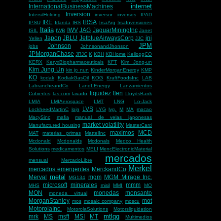
internet
InternationalBusinessMachines
Inversion
IntersilHolding
inversor
inversos
IPAD
IRE
IRSA
IPSU
Irlanda
IRS
IrsaArg
IrsaInversiones
Italia
IWV
JAG
JaguarMiningInc
ISIL
IWB
Janet
Japon
JBLU
JetblueAirwaysCorp
jnj
Yellen
JJC
JPM
Johnson
jobs
JohnsonandJhonson
JPMorganChase
JRJC
K
KBH
KBHome
KelloggCO
KERX
KeryxBiopharmaceuticals
KFT
Kim Jong-un
Kim Jung Un
kin jo nun
KinderMorganEnergy
KMP
KO
kodak
KodiakGasOil
KOG
KraftFoodsInc
LAB
LabrancheandCo
LandLEnergy
Lanzamientos
liquidez
llen
Cubiertos
las.com
lavado
LloydsBank
LMIA
LMIAerospace
LMT
LNG
Lo-Jack
LVS
LockheedMartinC
lojn
LYG
lyg.
M
MA
macao
MacySinc
mafia
manual de velas japonesas
market volatility
Manufactured housing
MasterCard
maximos
MCD
MAT
materias primas
MattelInc
Mcdonald
Mcdonalds
Mcdonals
Medco Health
Solutions
medicamentos
MELI
MencElectronicMaterial
mercados
mensual
MercadoLibre
Merkel
mercados emergentes
MerckandCo
metal
Merval
mgm
MGM Mirage Inc.
MG134
microsoft
minerales
mmm
MHS
misil
MMI
MO
MON
monedas
monsanto
moneda virtual
MorganStanley
mot
mos
mosaic company
moscu
MotorolaInc.
MotorolaSolutions
Motorsliquidation
mtlqq
mrk
MS
msft
MSI
MT
Multimedios