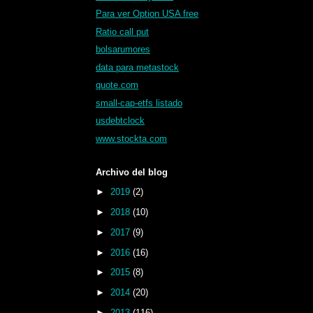
Para ver Option USA free
Ratio call put
bolsarumores
data para metastock
quote.com
small-cap-etfs listado
usdebtclock
www.stockta.com
Archivo del blog
►
2019
(2)
►
2018
(10)
►
2017
(9)
►
2016
(16)
►
2015
(8)
►
2014
(20)
►
2013
(116)