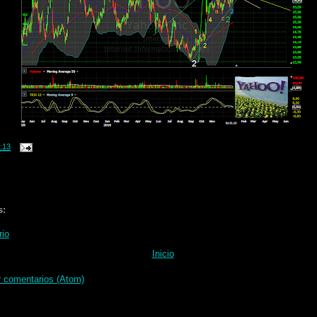
:13
s:
rio
Inicio
r comentarios (Atom)