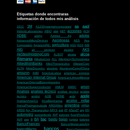
Etiquetas donde encontraras
información de todos mis análisis
aa
aapl
3M
2012
A123SystemsIncorporated
acciones
AbbottLaboratories
ABIO
abk
ABT
ACH
ADBE
adobe
addyy
Adidad Ag
Aerolineas
AdvancedMicroDevices
AES
Aes
agricultura
Corporation
AgrariumINC.
AGU
AGX
AIB
AIG
AKS
air services
ajustes
alcoa
AkSteelHoldingCorp
ALBCF
alcista
Alemania
AlibabaCom
ALL
AlleghenyTechnologies
AlliedIrishBanks
AllosTherapeutics
AllstateCopr
ALTH
AltriaGroupInc
aluminio
AluminumCorpofChina
amazon
AMD
AmericaLatina
american express
American Internat Group
AmericanLithiumMineral
AmericanOrientalBioengineering
amzn
AmericanSuperconductor
AMLM
AMSC
Analisis
analisis tecnico
análisis tecnico
analsis
apple
tecnico
androi
AOB
AONE
apbr
arcelor mittal
ArabianAmerCo
ArcaBiopharma
argentina
ArenaPharmaceuticals
ARGANinc
ARNA
ARSD
Ary Therapeutics
ARYX
ask
AT
ATandT
atg
ATI
automotriz
autoselectric
AVF
aviones
AvonProducts
bac
BA
baidu
bajas
AVP
axp
B
bajista
balores
BancoFrances
BancoHipotecarioArg
bancos
bancoMacro
BancoSantander