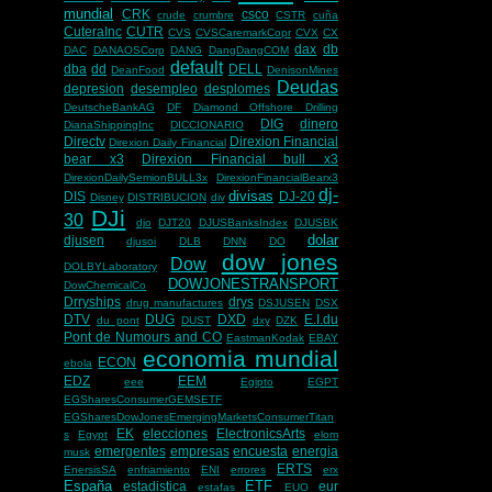
mundial
CRK
csco
crude
crumbre
CSTR
cuña
CuteraInc
CUTR
CVS
CVSCaremarkCopr
CVX
CX
dax
db
DAC
DANAOSCorp
DANG
DangDangCOM
default
dba
dd
DELL
DeanFood
DenisonMines
Deudas
depresion
desempleo
desplomes
DeutscheBankAG
DF
Diamond Offshore Drilling
DIG
dinero
DianaShippingInc
DICCIONARIO
Directv
Direxion Financial
Direxion Daily Financial
bear x3
Direxion Financial bull x3
DirexionDailySemionBULL3x
DirexionFinancialBearx3
dj-
divisas
DIS
DJ-20
Disney
DISTRIBUCION
div
DJi
30
djo
DJT20
DJUSBanksIndex
DJUSBK
dolar
djusen
djusoi
DLB
DNN
DO
dow jones
Dow
DOLBYLaboratory
DOWJONESTRANSPORT
DowChemicalCo
Drryships
drys
drug manufactures
DSJUSEN
DSX
DTV
DUG
DXD
E.I.du
du pont
DUST
dxy
DZK
Pont de Numours and CO
EastmanKodak
EBAY
economia mundial
ECON
ebola
EDZ
EEM
eee
Egipto
EGPT
EGSharesConsumerGEMSETF
EGSharesDowJonesEmergingMarketsConsumerTitan
EK
elecciones
ElectronicsArts
s
Egypt
elom
emergentes
empresas
encuesta
energia
musk
ERTS
EnersisSA
enfriamiento
ENI
errores
erx
España
ETF
estadistica
eur
estafas
EUO