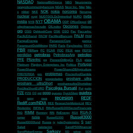
NASDAQ
NationalBkGreece
NBG
Neurometrix
newyorkcommunitybancorp
NGAS
Nicor Inc.
Nike
Niki-
NOK
nokia
norcorea
x
nikkei
NKE
Noruega
nuclear
nvda
nugt
NUGTGOLDx3minerbull
NURO
OBAMA
nvidia
NYT
oil
NYB
ODP
OfficeDepot
Opciones
oilgolmansachscrude
OILindex
Options
oro
OSG
OshkoshCorp
OSK
OSO
Pac
PaccarInc
PALM
PacificEthanol
PACW
PacWestBancorp
PAM
PampaEnergia
PanasonicCorp
panico
ParamountGoldMining
PARD
París
PaychexInc
PAYX
PBR
PBRarg
PC
PCAR
PDC
PEIX
pep
PEPSI
petrobras
petroleo
perdidas
PetrobrasArg
PFE
PfizerInc
pg
PioneerDrillingCo
PLA
plata
Portugal
Platinum
Playboy Enterprises Inc
Politica
PowerShares
PowerSharesDBAgriculture
problemas
PREFERIDA
pro
ProcterAndGamble
PRODUCCION
proshare ultra
propiedades
proshare ultraShort
prosharesultraShortsilver
Psicoligia Bursatil
ProUltraShortEURO
Put
putin
quiebra
PZE
qqqq
PZG
Q3
qid
queves
QuickSilver
recesion
REDF
R
rajoy
rava
Rediff.comINDIA
REE
ResearchinMotionLtd
REV
RevlonInc
RIFIN.X
RifinRussell1000SectorFinancials
RIMM
RUA-X
RIG
Romney
RRi
RriEnergy
RSX
Russell3000
rusia
rumor
Russell1000
S
Russell3000fund
Russia
ry
ryderSystemsInc
S&P
Salud
salutacion
SandP500financial
Sarkozy
SandRidgeEnergy
SD
sdow;
SDS