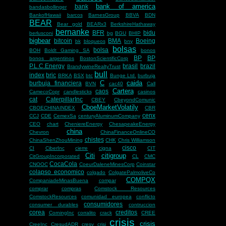
bank of america
bank
bandasbollinger
BankofHawaii
barcos
BarnesGroup
BBVA
BDN
BEAR
Bear gold
BEARx3
BerkshireHathaway
bernanke
BFR
bidu
berlusconi
bg
BGU
BHIP
bigbear
bitcoin
BMA
Boeing
bk
bloqueos
bny
bolsas
bolsa
BOH
Boldt Gaming SA
bonos
BP
BP
bonos argentinos
BostonScientificCorp
P.L.C.Energy
brasil
brazil
BrandywineRealtyTrust
bull
index
bric
BRKA
BSX
btc
Bunge Ltd.
burbuja
C
caida
burbuja financiera
BVN
cac40
Call
Cartera
caos
CamecoCopr
candlesticks
casinos
cat
CaterpillarInc
CBEY
CbeyondComunic
CboeMarketVolatily
CBOECHINAINDEX
CBR
cenx
CCJ
CDE
CemexSa
centuryAluminumCompany
CEO
chart
CheniereEnergy
ChesapeakeEnergy
china
Chevron
ChinaFinanceOnlineCO
chistes
ChinaShenZhouMining
CHK
Chris Williamson
cisco
CI
CiberInc
cierre
cigna
CIT
Citi
citigroup
CitGroupIncorporated
CL
CMC
CocaCola
CNOOC
CoeurDaleneMinesCorp
Coinstar
colapso economico
colgado
ColgatePalmoliveCo
COMPQX
CompaniadeMinasBuena
compar
comprar
compras
Comstock Resources
ComstockResources
comunidad europea
conflicto
consumidores
consumer durables
contruccion
corea
creditos
CorningInc
corralito
crack
CREE
crisis
crisis
CreeInc
CresudADR
cresy
crisi