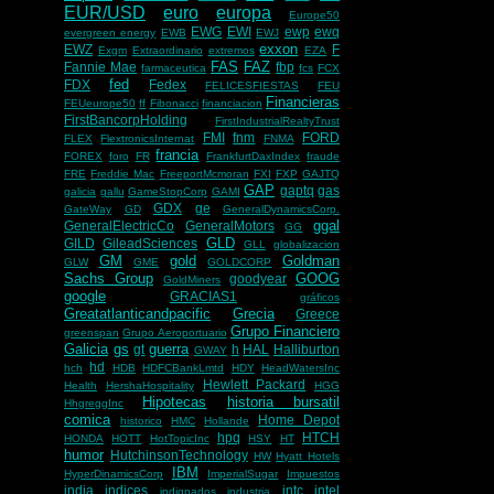
EUR/USD
euro
europa
Europe50
EWG
EWI
ewp
ewq
evergreen energy
EWB
EWJ
exxon
EWZ
F
Exgm
Extraordinario
extremos
EZA
FAS
FAZ
Fannie Mae
fbp
farmaceutica
fcs
FCX
fed
FDX
Fedex
FELICESFIESTAS
FEU
Financieras
FEUeurope50
ff
Fibonacci
financiacion
FirstBancorpHolding
FirstIndustrialRealtyTrust
FMI
fnm
FORD
FLEX
FlextronicsInternat
FNMA
francia
FOREX
foro
FR
FrankfurtDaxIndex
fraude
FRE
Freddie Mac
FreeportMcmoran
FXI
FXP
GAJTQ
GAP
gaptq
gas
galicia
gallu
GameStopCorp
GAMI
GDX
ge
GateWay
GD
GeneralDynamicsCorp.
ggal
GeneralElectricCo
GeneralMotors
GG
GLD
GILD
GileadSciences
GLL
globalizacion
GM
gold
Goldman
GLW
GME
GOLDCORP
Sachs Group
GOOG
goodyear
GoldMiners
google
GRACIAS1
gráficos
Greatatlanticandpacific
Grecia
Greece
Grupo Financiero
greenspan
Grupo Aeroportuario
Galicia
gs
guerra
gt
h
HAL
Halliburton
GWAY
hd
hch
HDB
HDFCBankLmtd
HDY
HeadWatersInc
Hewlett Packard
Health
HershaHospitality
HGG
Hipotecas
historia bursatil
HhgreggInc
comica
Home Depot
historico
HMC
Hollande
hpq
HTCH
HONDA
HOTT
HotTopicInc
HSY
HT
humor
HutchinsonTechnology
HW
Hyatt Hotels
IBM
HyperDinamicsCorp
ImperialSugar
Impuestos
india
indices
intc
intel
indignados
industria