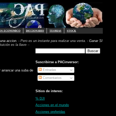
OS ECONOMICO
DICCIONARIO
TEORIAS
STOCK
una accion. -
Pero es un instante para realizar
una venta. -
Ganar SI
uición es la llave- -
Suscribirse a PACinversor:
Entradas
 arrancar una suba de
Comentarios
Sitios de interes:
% DJI
Acciones en el mundo
Acciones preferidas