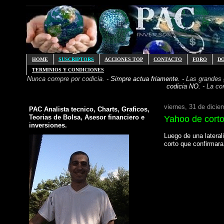
HOME
SUSCRIPTORS
ACCIONES TOP
CONTACTO
FORO
D
TERMINIOS Y CONDICIONES
Nunca compre por codicia. -
Simpre actua friamente. -
Las grandes
codicia NO. -
La co
viernes, 31 de dicie
PAC Analista tecnico, Charts, Graficos,
Teorias de Bolsa, Asesor financiero e
Yahoo de corto
inversiones.
Luego de una latera
corto que confirmar