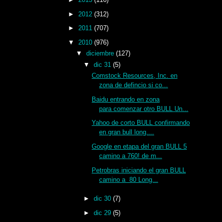
►
2012
(312)
►
2011
(707)
▼
2010
(976)
▼
diciembre
(127)
▼
dic 31
(5)
Comstock Resources, Inc. en
zona de defincio si co...
Baidu entrando en zona
para comenzar otro BULL Un...
Yahoo de corto BULL confirmando
en gran bull long....
Google en etapa del gran BULL 5
camino a 760! de m...
Petrobras iniciando el gran BULL
camino a 80 Long...
►
dic 30
(7)
►
dic 29
(5)