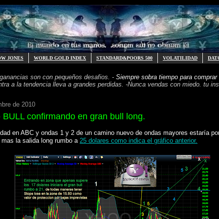
OW JONES
WORLD GOLD INDEX
STANDARD&POORS 500
VOLATILIDAD
DAT
 ganancias
son con pequeños desafios. -
Siempre sobra tiempo para
comprar 
ntra a la tendencia
lleva a grandes perdidas. -
Nunca vendas con miedo. tu inst
mbre de 2010
 BULL confirmando en gran bull long.
lidad en ABC y ondas 1 y 2 de un camino nuevo de ondas mayores estaría por
a mas la salida long rumbo a
25 dolares como indica el gráfico anterior.