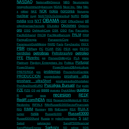
NASDAQ
NationalBkGreece
NBG
Neurometrix
newyorkcommunitybancorp
NGAS
Nicor Inc.
Nike
Niki-
NOK
nokia
norcorea
x
nikkei
NKE
Noruega
nuclear
nvda
nugt
NUGTGOLDx3minerbull
NURO
OBAMA
nvidia
NYT
oil
NYB
ODP
OfficeDepot
Opciones
oilgolmansachscrude
OILindex
Options
oro
OSG
OshkoshCorp
OSK
OSO
Pac
PaccarInc
PALM
PacificEthanol
PACW
PacWestBancorp
PAM
PampaEnergia
PanasonicCorp
panico
ParamountGoldMining
PARD
París
PaychexInc
PAYX
PBR
PBRarg
PC
PCAR
PDC
PEIX
pep
PEPSI
petrobras
petroleo
perdidas
PetrobrasArg
PFE
PfizerInc
pg
PioneerDrillingCo
PLA
plata
Portugal
Platinum
Playboy Enterprises Inc
Politica
PowerShares
PowerSharesDBAgriculture
problemas
PREFERIDA
pro
ProcterAndGamble
PRODUCCION
proshare ultra
propiedades
proshare ultraShort
prosharesultraShortsilver
Psicoligia Bursatil
ProUltraShortEURO
Put
putin
quiebra
PZE
qqqq
PZG
Q3
qid
queves
QuickSilver
recesion
REDF
R
rajoy
rava
Rediff.comINDIA
REE
ResearchinMotionLtd
REV
RevlonInc
RIFIN.X
RifinRussell1000SectorFinancials
RIMM
RUA-X
RIG
Romney
RRi
RriEnergy
RSX
Russell3000
rusia
rumor
Russell1000
S
Russell3000fund
Russia
ry
ryderSystemsInc
S&P
Salud
salutacion
SandP500financial
Sarkozy
SandRidgeEnergy
SD
sdow;
SDS