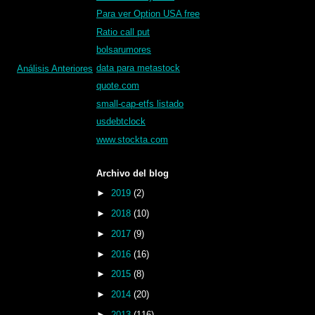
Para ver Option USA free
Ratio call put
bolsarumores
data para metastock
Análisis Anteriores
quote.com
small-cap-etfs listado
usdebtclock
www.stockta.com
Archivo del blog
►
2019
(2)
►
2018
(10)
►
2017
(9)
►
2016
(16)
►
2015
(8)
►
2014
(20)
►
2013
(116)