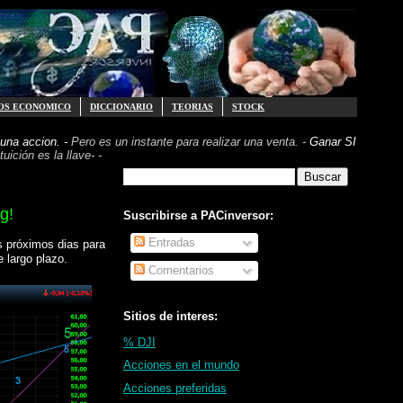
OS ECONOMICO
DICCIONARIO
TEORIAS
STOCK
una accion. -
Pero es un instante para realizar
una venta. -
Ganar SI
uición es la llave- -
g!
Suscribirse a PACinversor:
Entradas
s próximos dias para
 largo plazo.
Comentarios
Sitios de interes:
% DJI
Acciones en el mundo
Acciones preferidas