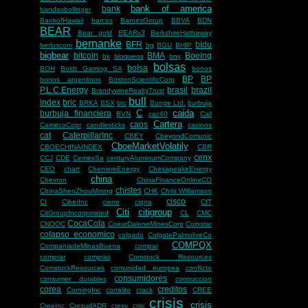
bank of america
bank
bandasbollinger
BankofHawaii
barcos
BarnesGroup
BBVA
BDN
BEAR
Bear gold
BEARx3
BerkshireHathaway
bernanke
BFR
bidu
berlusconi
bg
BGU
BHIP
bigbear
bitcoin
BMA
Boeing
bk
bloqueos
bny
bolsas
bolsa
BOH
Boldt Gaming SA
bonos
BP
BP
bonos argentinos
BostonScientificCorp
P.L.C.Energy
brasil
brazil
BrandywineRealtyTrust
bull
index
bric
BRKA
BSX
btc
Bunge Ltd.
burbuja
C
caida
burbuja financiera
BVN
cac40
Call
Cartera
caos
CamecoCopr
candlesticks
casinos
cat
CaterpillarInc
CBEY
CbeyondComunic
CboeMarketVolatily
CBOECHINAINDEX
CBR
cenx
CCJ
CDE
CemexSa
centuryAluminumCompany
CEO
chart
CheniereEnergy
ChesapeakeEnergy
china
Chevron
ChinaFinanceOnlineCO
chistes
ChinaShenZhouMining
CHK
Chris Williamson
cisco
CI
CiberInc
cierre
cigna
CIT
Citi
citigroup
CitGroupIncorporated
CL
CMC
CocaCola
CNOOC
CoeurDaleneMinesCorp
Coinstar
colapso economico
colgado
ColgatePalmoliveCo
COMPQX
CompaniadeMinasBuena
compar
comprar
compras
Comstock Resources
ComstockResources
comunidad europea
conflicto
consumidores
consumer durables
contruccion
corea
creditos
CorningInc
corralito
crack
CREE
crisis
crisis
CreeInc
CresudADR
cresy
crisi