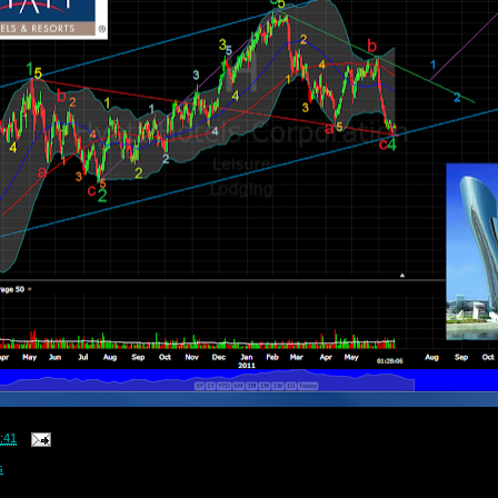
:41
s