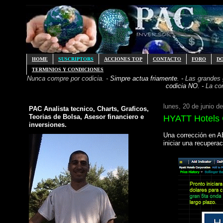
HOME
SUSCRIPTORS
ACCIONES TOP
CONTACTO
FORO
D
TERMINIOS Y CONDICIONES
Nunca compre por codicia. -
Simpre actua friamente. -
Las grandes
codicia NO. -
La co
lunes, 20 de junio d
PAC Analista tecnico, Charts, Graficos,
Teorias de Bolsa, Asesor financiero e
HYATT Hotels
inversiones.
Una corrección en A
iniciar una recupera