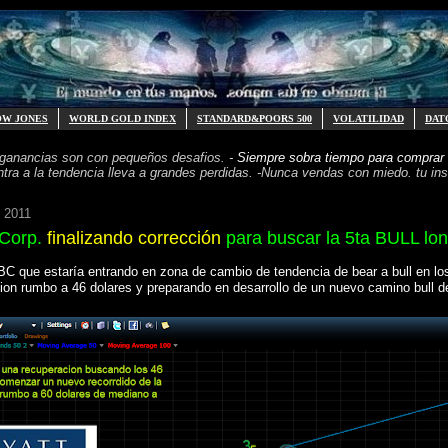
OW JONES
WORLD GOLD INDEX
STANDARD&POORS 500
VOLATILIDAD
DAT
 ganancias
son con pequeños desafios. -
Siempre sobra tiempo para
comprar 
ntra a la tendencia
lleva a grandes perdidas. -
Nunca vendas con miedo. tu inst
e 2011
 Corp.
finalizando corrección
para buscar la 5ta BULL lon
BC que estaría entrando en zona de cambio de tendencia de bear a bull en lo
cion rumbo a 46 dolares y preparando en desarrollo de un nuevo camino bull de