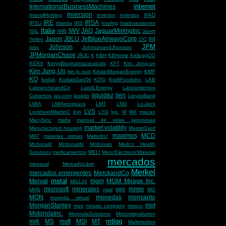
internet
InternationalBusinessMachines
Inversion
IntersilHolding
inversor
inversos
IPAD
IRE
IRSA
IPSU
Irlanda
IRS
IrsaArg
IrsaInversiones
Italia
IWV
JAG
JaguarMiningInc
ISIL
IWB
Janet
Japon
JBLU
JetblueAirwaysCorp
jnj
Yellen
JJC
JPM
Johnson
jobs
JohnsonandJhonson
JPMorganChase
JRJC
K
KBH
KBHome
KelloggCO
KERX
KeryxBiopharmaceuticals
KFT
Kim Jong-un
Kim Jung Un
kin jo nun
KinderMorganEnergy
KMP
KO
kodak
KodiakGasOil
KOG
KraftFoodsInc
LAB
LabrancheandCo
LandLEnergy
Lanzamientos
liquidez
llen
Cubiertos
las.com
lavado
LloydsBank
LMIA
LMIAerospace
LMT
LNG
Lo-Jack
LVS
LockheedMartinC
lojn
LYG
lyg.
M
MA
macao
MacySinc
mafia
manual de velas japonesas
market volatility
Manufactured housing
MasterCard
maximos
MCD
MAT
materias primas
MattelInc
Mcdonald
Mcdonalds
Mcdonals
Medco Health
Solutions
medicamentos
MELI
MencElectronicMaterial
mercados
mensual
MercadoLibre
Merkel
mercados emergentes
MerckandCo
metal
Merval
mgm
MGM Mirage Inc.
MG134
microsoft
minerales
mmm
MHS
misil
MMI
MO
MON
monedas
monsanto
moneda virtual
MorganStanley
mot
mos
mosaic company
moscu
MotorolaInc.
MotorolaSolutions
Motorsliquidation
mtlqq
mrk
MS
msft
MSI
MT
Multimedios