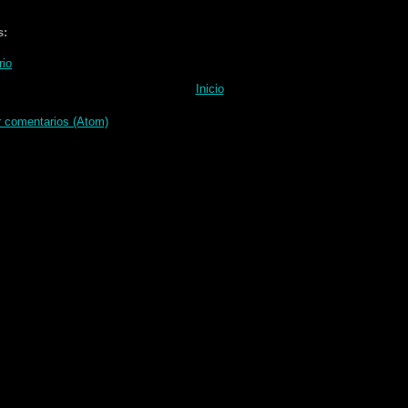
s:
rio
Inicio
r comentarios (Atom)