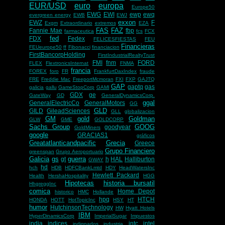
EUR/USD
euro
europa
Europe50
EWG
EWI
ewp
ewq
evergreen energy
EWB
EWJ
exxon
EWZ
F
Exgm
Extraordinario
extremos
EZA
FAS
FAZ
Fannie Mae
fbp
farmaceutica
fcs
FCX
fed
FDX
Fedex
FELICESFIESTAS
FEU
Financieras
FEUeurope50
ff
Fibonacci
financiacion
FirstBancorpHolding
FirstIndustrialRealtyTrust
FMI
fnm
FORD
FLEX
FlextronicsInternat
FNMA
francia
FOREX
foro
FR
FrankfurtDaxIndex
fraude
FRE
Freddie Mac
FreeportMcmoran
FXI
FXP
GAJTQ
GAP
gaptq
gas
galicia
gallu
GameStopCorp
GAMI
GDX
ge
GateWay
GD
GeneralDynamicsCorp.
ggal
GeneralElectricCo
GeneralMotors
GG
GLD
GILD
GileadSciences
GLL
globalizacion
GM
gold
Goldman
GLW
GME
GOLDCORP
Sachs Group
GOOG
goodyear
GoldMiners
google
GRACIAS1
gráficos
Greatatlanticandpacific
Grecia
Greece
Grupo Financiero
greenspan
Grupo Aeroportuario
Galicia
gs
guerra
gt
h
HAL
Halliburton
GWAY
hd
hch
HDB
HDFCBankLmtd
HDY
HeadWatersInc
Hewlett Packard
Health
HershaHospitality
HGG
Hipotecas
historia bursatil
HhgreggInc
comica
Home Depot
historico
HMC
Hollande
hpq
HTCH
HONDA
HOTT
HotTopicInc
HSY
HT
humor
HutchinsonTechnology
HW
Hyatt Hotels
IBM
HyperDinamicsCorp
ImperialSugar
Impuestos
india
indices
intc
intel
indignados
industria