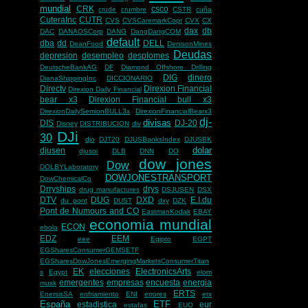
mundial
CRK
csco
crude
crumbre
CSTR
cuña
CuteraInc
CUTR
CVS
CVSCaremarkCopr
CVX
CX
dax
db
DAC
DANAOSCorp
DANG
DangDangCOM
default
dba
dd
DELL
DeanFood
DenisonMines
Deudas
depresion
desempleo
desplomes
DeutscheBankAG
DF
Diamond Offshore Drilling
DIG
dinero
DianaShippingInc
DICCIONARIO
Directv
Direxion Financial
Direxion Daily Financial
bear x3
Direxion Financial bull x3
DirexionDailySemionBULL3x
DirexionFinancialBearx3
dj-
divisas
DIS
DJ-20
Disney
DISTRIBUCION
div
DJi
30
djo
DJT20
DJUSBanksIndex
DJUSBK
dolar
djusen
djusoi
DLB
DNN
DO
dow jones
Dow
DOLBYLaboratory
DOWJONESTRANSPORT
DowChemicalCo
Drryships
drys
drug manufactures
DSJUSEN
DSX
DTV
DUG
DXD
E.I.du
du pont
DUST
dxy
DZK
Pont de Numours and CO
EastmanKodak
EBAY
economia mundial
ECON
ebola
EDZ
EEM
eee
Egipto
EGPT
EGSharesConsumerGEMSETF
EGSharesDowJonesEmergingMarketsConsumerTitan
EK
elecciones
ElectronicsArts
s
Egypt
elom
emergentes
empresas
encuesta
energia
musk
ERTS
EnersisSA
enfriamiento
ENI
errores
erx
España
ETF
estadistica
eur
estafas
EUO