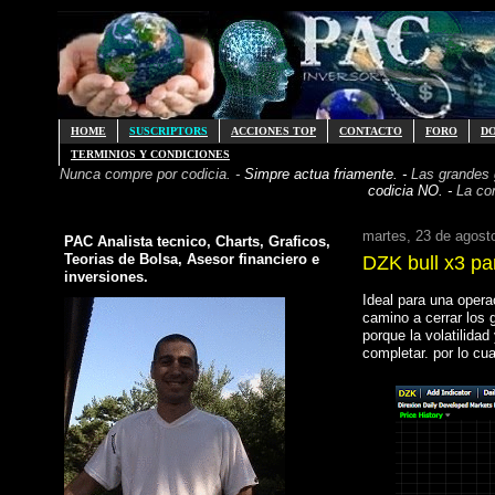
HOME
SUSCRIPTORS
ACCIONES TOP
CONTACTO
FORO
D
TERMINIOS Y CONDICIONES
Nunca compre por codicia. -
Simpre actua friamente. -
Las grandes
codicia NO. -
La co
martes, 23 de agost
PAC Analista tecnico, Charts, Graficos,
Teorias de Bolsa, Asesor financiero e
DZK bull x3 pa
inversiones.
Ideal para una opera
camino a cerrar los 
porque la volatilida
completar. por lo cu