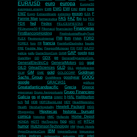
EUR/USD
euro
europa
Europe50
EWG
EWI
ewp
ewq
evergreen energy
EWB
EWJ
exxon
EWZ
F
Exgm
Extraordinario
extremos
EZA
FAS
FAZ
Fannie Mae
fbp
farmaceutica
fcs
FCX
fed
FDX
Fedex
FELICESFIESTAS
FEU
Financieras
FEUeurope50
ff
Fibonacci
financiacion
FirstBancorpHolding
FirstIndustrialRealtyTrust
FMI
fnm
FORD
FLEX
FlextronicsInternat
FNMA
francia
FOREX
foro
FR
FrankfurtDaxIndex
fraude
FRE
Freddie Mac
FreeportMcmoran
FXI
FXP
GAJTQ
GAP
gaptq
gas
galicia
gallu
GameStopCorp
GAMI
GDX
ge
GateWay
GD
GeneralDynamicsCorp.
ggal
GeneralElectricCo
GeneralMotors
GG
GLD
GILD
GileadSciences
GLL
globalizacion
GM
gold
Goldman
GLW
GME
GOLDCORP
Sachs Group
GOOG
goodyear
GoldMiners
google
GRACIAS1
gráficos
Greatatlanticandpacific
Grecia
Greece
Grupo Financiero
greenspan
Grupo Aeroportuario
Galicia
gs
guerra
gt
h
HAL
Halliburton
GWAY
hd
hch
HDB
HDFCBankLmtd
HDY
HeadWatersInc
Hewlett Packard
Health
HershaHospitality
HGG
Hipotecas
historia bursatil
HhgreggInc
comica
Home Depot
historico
HMC
Hollande
hpq
HTCH
HONDA
HOTT
HotTopicInc
HSY
HT
humor
HutchinsonTechnology
HW
Hyatt Hotels
IBM
HyperDinamicsCorp
ImperialSugar
Impuestos
india
indices
intc
intel
indignados
industria