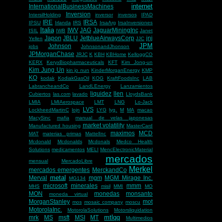
internet
InternationalBusinessMachines
Inversion
IntersilHolding
inversor
inversos
IPAD
IRE
IRSA
IPSU
Irlanda
IRS
IrsaArg
IrsaInversiones
Italia
IWV
JAG
JaguarMiningInc
ISIL
IWB
Janet
Japon
JBLU
JetblueAirwaysCorp
jnj
Yellen
JJC
JPM
Johnson
jobs
JohnsonandJhonson
JPMorganChase
JRJC
K
KBH
KBHome
KelloggCO
KERX
KeryxBiopharmaceuticals
KFT
Kim Jong-un
Kim Jung Un
kin jo nun
KinderMorganEnergy
KMP
KO
kodak
KodiakGasOil
KOG
KraftFoodsInc
LAB
LabrancheandCo
LandLEnergy
Lanzamientos
liquidez
llen
Cubiertos
las.com
lavado
LloydsBank
LMIA
LMIAerospace
LMT
LNG
Lo-Jack
LVS
LockheedMartinC
lojn
LYG
lyg.
M
MA
macao
MacySinc
mafia
manual de velas japonesas
market volatility
Manufactured housing
MasterCard
maximos
MCD
MAT
materias primas
MattelInc
Mcdonald
Mcdonalds
Mcdonals
Medco Health
Solutions
medicamentos
MELI
MencElectronicMaterial
mercados
mensual
MercadoLibre
Merkel
mercados emergentes
MerckandCo
metal
Merval
mgm
MGM Mirage Inc.
MG134
microsoft
minerales
mmm
MHS
misil
MMI
MO
MON
monedas
monsanto
moneda virtual
MorganStanley
mot
mos
mosaic company
moscu
MotorolaInc.
MotorolaSolutions
Motorsliquidation
mtlqq
mrk
MS
msft
MSI
MT
Multimedios