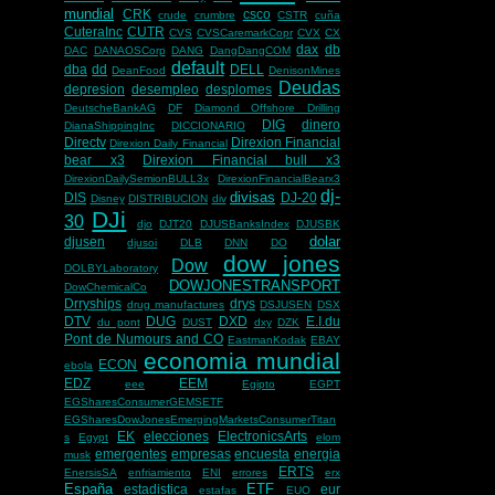
mundial
CRK
csco
crude
crumbre
CSTR
cuña
CuteraInc
CUTR
CVS
CVSCaremarkCopr
CVX
CX
dax
db
DAC
DANAOSCorp
DANG
DangDangCOM
default
dba
dd
DELL
DeanFood
DenisonMines
Deudas
depresion
desempleo
desplomes
DeutscheBankAG
DF
Diamond Offshore Drilling
DIG
dinero
DianaShippingInc
DICCIONARIO
Directv
Direxion Financial
Direxion Daily Financial
bear x3
Direxion Financial bull x3
DirexionDailySemionBULL3x
DirexionFinancialBearx3
dj-
divisas
DIS
DJ-20
Disney
DISTRIBUCION
div
DJi
30
djo
DJT20
DJUSBanksIndex
DJUSBK
dolar
djusen
djusoi
DLB
DNN
DO
dow jones
Dow
DOLBYLaboratory
DOWJONESTRANSPORT
DowChemicalCo
Drryships
drys
drug manufactures
DSJUSEN
DSX
DTV
DUG
DXD
E.I.du
du pont
DUST
dxy
DZK
Pont de Numours and CO
EastmanKodak
EBAY
economia mundial
ECON
ebola
EDZ
EEM
eee
Egipto
EGPT
EGSharesConsumerGEMSETF
EGSharesDowJonesEmergingMarketsConsumerTitan
EK
elecciones
ElectronicsArts
s
Egypt
elom
emergentes
empresas
encuesta
energia
musk
ERTS
EnersisSA
enfriamiento
ENI
errores
erx
España
ETF
estadistica
eur
estafas
EUO