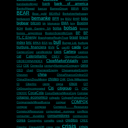
bank of america
bank
bandasbollinger
BankofHawaii
barcos
BarnesGroup
BBVA
BDN
BEAR
Bear gold
BEARx3
BerkshireHathaway
bernanke
BFR
bidu
berlusconi
bg
BGU
BHIP
bigbear
bitcoin
BMA
Boeing
bk
bloqueos
bny
bolsas
bolsa
BOH
Boldt Gaming SA
bonos
BP
BP
bonos argentinos
BostonScientificCorp
P.L.C.Energy
brasil
brazil
BrandywineRealtyTrust
bull
index
bric
BRKA
BSX
btc
Bunge Ltd.
burbuja
C
caida
burbuja financiera
BVN
cac40
Call
Cartera
caos
CamecoCopr
candlesticks
casinos
cat
CaterpillarInc
CBEY
CbeyondComunic
CboeMarketVolatily
CBOECHINAINDEX
CBR
cenx
CCJ
CDE
CemexSa
centuryAluminumCompany
CEO
chart
CheniereEnergy
ChesapeakeEnergy
china
Chevron
ChinaFinanceOnlineCO
chistes
ChinaShenZhouMining
CHK
Chris Williamson
cisco
CI
CiberInc
cierre
cigna
CIT
Citi
citigroup
CitGroupIncorporated
CL
CMC
CocaCola
CNOOC
CoeurDaleneMinesCorp
Coinstar
colapso economico
colgado
ColgatePalmoliveCo
COMPQX
CompaniadeMinasBuena
compar
comprar
compras
Comstock Resources
ComstockResources
comunidad europea
conflicto
consumidores
consumer durables
contruccion
corea
creditos
CorningInc
corralito
crack
CREE
crisis
crisis
CreeInc
CresudADR
cresy
crisi