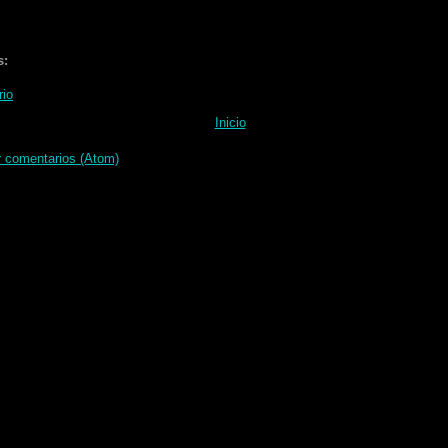
s:
rio
Inicio
r comentarios (Atom)