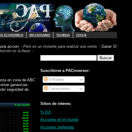
OS ECONOMICO
DICCIONARIO
TEORIAS
STOCK
una accion. -
Pero es un instante para realizar
una venta. -
Ganar SI
uición es la llave- -
Suscribirse a PACinversor:
Entradas
s esta en zona de ABC
 tomar ganancias
Comentarios
arán seguridad de
Sitios de interes:
% DJI
Acciones en el mundo
Acciones preferidas