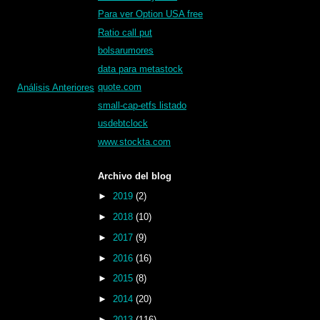
Para ver Option USA free
Ratio call put
bolsarumores
data para metastock
quote.com
Análisis Anteriores
small-cap-etfs listado
usdebtclock
www.stockta.com
Archivo del blog
►
2019
(2)
►
2018
(10)
►
2017
(9)
►
2016
(16)
►
2015
(8)
►
2014
(20)
►
2013
(116)