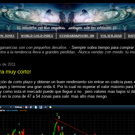
OW JONES
WORLD GOLD INDEX
STANDARD&POORS 500
VOLATILIDAD
DAT
 ganancias
son con pequeños desafios. -
Siempre sobra tiempo para
comprar 
ntra a la tendencia
lleva a grandes perdidas. -
Nunca vendas con miedo. tu inst
o de 2011
ra muy corto!
ción de corto plazo y obtener un buen rendimiento sin entrar en codicia pue
gaps y terminar una gran onda 4. Por lo cual no esperar el valor máximo para
d y como esta el mercado puede que llegue o no.. pero valores mas bajos si d
al en la zona de 47 a 54 zonas para salir. mas alto mas riesgo.