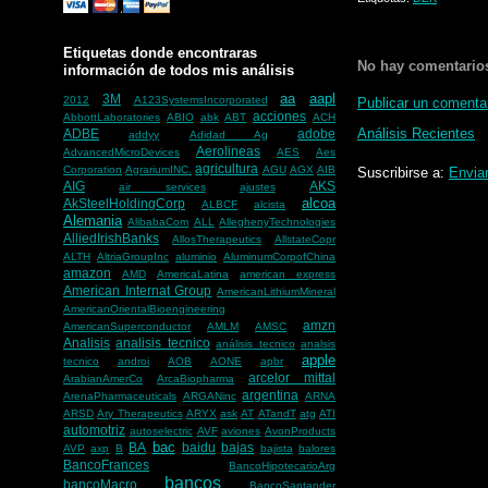
Etiquetas donde encontraras
No hay comentario
información de todos mis análisis
aa
aapl
3M
2012
A123SystemsIncorporated
Publicar un comenta
acciones
AbbottLaboratories
ABIO
abk
ABT
ACH
Análisis Recientes
ADBE
adobe
addyy
Adidad Ag
Aerolineas
AdvancedMicroDevices
AES
Aes
agricultura
Corporation
AgrariumINC.
AGU
AGX
AIB
Suscribirse a:
Envia
AIG
AKS
air services
ajustes
alcoa
AkSteelHoldingCorp
ALBCF
alcista
Alemania
AlibabaCom
ALL
AlleghenyTechnologies
AlliedIrishBanks
AllosTherapeutics
AllstateCopr
ALTH
AltriaGroupInc
aluminio
AluminumCorpofChina
amazon
AMD
AmericaLatina
american express
American Internat Group
AmericanLithiumMineral
AmericanOrientalBioengineering
amzn
AmericanSuperconductor
AMLM
AMSC
Analisis
analisis tecnico
análisis tecnico
analsis
apple
tecnico
androi
AOB
AONE
apbr
arcelor mittal
ArabianAmerCo
ArcaBiopharma
argentina
ArenaPharmaceuticals
ARGANinc
ARNA
ARSD
Ary Therapeutics
ARYX
ask
AT
ATandT
atg
ATI
automotriz
autoselectric
AVF
aviones
AvonProducts
bac
BA
baidu
bajas
AVP
axp
B
bajista
balores
BancoFrances
BancoHipotecarioArg
bancos
bancoMacro
BancoSantander