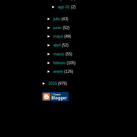
►
ago 01
(2)
►
julio
(43)
►
junio
(52)
►
mayo
(49)
►
abril
(52)
►
marzo
(55)
►
febrero
(105)
►
enero
(126)
►
2010
(976)