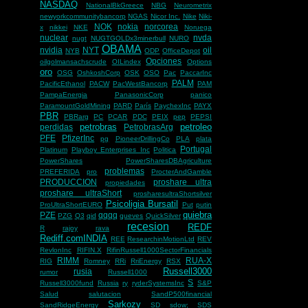
NASDAQ
NationalBkGreece
NBG
Neurometrix
newyorkcommunitybancorp
NGAS
Nicor Inc.
Nike
Niki-
NOK
nokia
norcorea
x
nikkei
NKE
Noruega
nuclear
nvda
nugt
NUGTGOLDx3minerbull
NURO
OBAMA
nvidia
NYT
oil
NYB
ODP
OfficeDepot
Opciones
oilgolmansachscrude
OILindex
Options
oro
OSG
OshkoshCorp
OSK
OSO
Pac
PaccarInc
PALM
PacificEthanol
PACW
PacWestBancorp
PAM
PampaEnergia
PanasonicCorp
panico
ParamountGoldMining
PARD
París
PaychexInc
PAYX
PBR
PBRarg
PC
PCAR
PDC
PEIX
pep
PEPSI
petrobras
petroleo
perdidas
PetrobrasArg
PFE
PfizerInc
pg
PioneerDrillingCo
PLA
plata
Portugal
Platinum
Playboy Enterprises Inc
Politica
PowerShares
PowerSharesDBAgriculture
problemas
PREFERIDA
pro
ProcterAndGamble
PRODUCCION
proshare ultra
propiedades
proshare ultraShort
prosharesultraShortsilver
Psicoligia Bursatil
ProUltraShortEURO
Put
putin
quiebra
PZE
qqqq
PZG
Q3
qid
queves
QuickSilver
recesion
REDF
R
rajoy
rava
Rediff.comINDIA
REE
ResearchinMotionLtd
REV
RevlonInc
RIFIN.X
RifinRussell1000SectorFinancials
RIMM
RUA-X
RIG
Romney
RRi
RriEnergy
RSX
Russell3000
rusia
rumor
Russell1000
S
Russell3000fund
Russia
ry
ryderSystemsInc
S&P
Salud
salutacion
SandP500financial
Sarkozy
SandRidgeEnergy
SD
sdow;
SDS