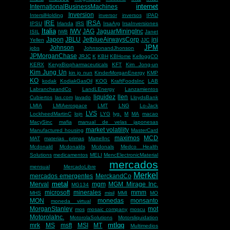
internet
InternationalBusinessMachines
Inversion
IntersilHolding
inversor
inversos
IPAD
IRE
IRSA
IPSU
Irlanda
IRS
IrsaArg
IrsaInversiones
Italia
IWV
JAG
JaguarMiningInc
ISIL
IWB
Janet
Japon
JBLU
JetblueAirwaysCorp
jnj
Yellen
JJC
JPM
Johnson
jobs
JohnsonandJhonson
JPMorganChase
JRJC
K
KBH
KBHome
KelloggCO
KERX
KeryxBiopharmaceuticals
KFT
Kim Jong-un
Kim Jung Un
kin jo nun
KinderMorganEnergy
KMP
KO
kodak
KodiakGasOil
KOG
KraftFoodsInc
LAB
LabrancheandCo
LandLEnergy
Lanzamientos
liquidez
llen
Cubiertos
las.com
lavado
LloydsBank
LMIA
LMIAerospace
LMT
LNG
Lo-Jack
LVS
LockheedMartinC
lojn
LYG
lyg.
M
MA
macao
MacySinc
mafia
manual de velas japonesas
market volatility
Manufactured housing
MasterCard
maximos
MCD
MAT
materias primas
MattelInc
Mcdonald
Mcdonalds
Mcdonals
Medco Health
Solutions
medicamentos
MELI
MencElectronicMaterial
mercados
mensual
MercadoLibre
Merkel
mercados emergentes
MerckandCo
metal
Merval
mgm
MGM Mirage Inc.
MG134
microsoft
minerales
mmm
MHS
misil
MMI
MO
MON
monedas
monsanto
moneda virtual
MorganStanley
mot
mos
mosaic company
moscu
MotorolaInc.
MotorolaSolutions
Motorsliquidation
mtlqq
mrk
MS
msft
MSI
MT
Multimedios