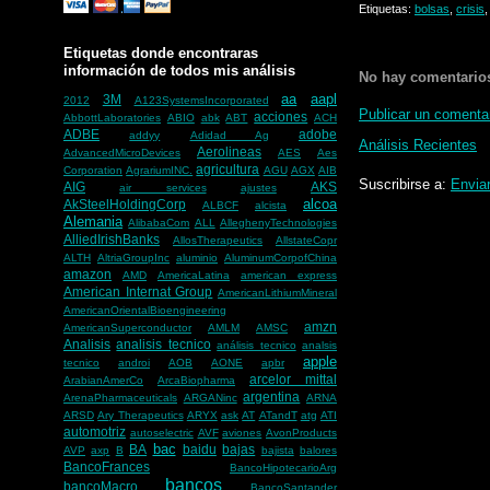
Etiquetas:
bolsas
,
crisis
Etiquetas donde encontraras
información de todos mis análisis
No hay comentario
aa
aapl
3M
2012
A123SystemsIncorporated
Publicar un comenta
acciones
AbbottLaboratories
ABIO
abk
ABT
ACH
ADBE
adobe
addyy
Adidad Ag
Análisis Recientes
Aerolineas
AdvancedMicroDevices
AES
Aes
agricultura
Corporation
AgrariumINC.
AGU
AGX
AIB
Suscribirse a:
Envia
AIG
AKS
air services
ajustes
alcoa
AkSteelHoldingCorp
ALBCF
alcista
Alemania
AlibabaCom
ALL
AlleghenyTechnologies
AlliedIrishBanks
AllosTherapeutics
AllstateCopr
ALTH
AltriaGroupInc
aluminio
AluminumCorpofChina
amazon
AMD
AmericaLatina
american express
American Internat Group
AmericanLithiumMineral
AmericanOrientalBioengineering
amzn
AmericanSuperconductor
AMLM
AMSC
Analisis
analisis tecnico
análisis tecnico
analsis
apple
tecnico
androi
AOB
AONE
apbr
arcelor mittal
ArabianAmerCo
ArcaBiopharma
argentina
ArenaPharmaceuticals
ARGANinc
ARNA
ARSD
Ary Therapeutics
ARYX
ask
AT
ATandT
atg
ATI
automotriz
autoselectric
AVF
aviones
AvonProducts
bac
BA
baidu
bajas
AVP
axp
B
bajista
balores
BancoFrances
BancoHipotecarioArg
bancos
bancoMacro
BancoSantander