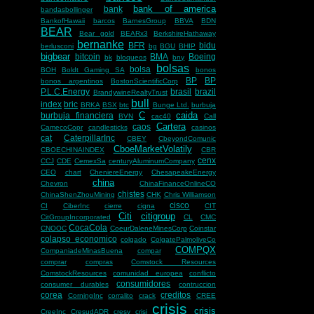
bank of america
bank
bandasbollinger
BankofHawaii
barcos
BarnesGroup
BBVA
BDN
BEAR
Bear gold
BEARx3
BerkshireHathaway
bernanke
BFR
bidu
berlusconi
bg
BGU
BHIP
bigbear
bitcoin
BMA
Boeing
bk
bloqueos
bny
bolsas
bolsa
BOH
Boldt Gaming SA
bonos
BP
BP
bonos argentinos
BostonScientificCorp
P.L.C.Energy
brasil
brazil
BrandywineRealtyTrust
bull
index
bric
BRKA
BSX
btc
Bunge Ltd.
burbuja
C
caida
burbuja financiera
BVN
cac40
Call
Cartera
caos
CamecoCopr
candlesticks
casinos
cat
CaterpillarInc
CBEY
CbeyondComunic
CboeMarketVolatily
CBOECHINAINDEX
CBR
cenx
CCJ
CDE
CemexSa
centuryAluminumCompany
CEO
chart
CheniereEnergy
ChesapeakeEnergy
china
Chevron
ChinaFinanceOnlineCO
chistes
ChinaShenZhouMining
CHK
Chris Williamson
cisco
CI
CiberInc
cierre
cigna
CIT
Citi
citigroup
CitGroupIncorporated
CL
CMC
CocaCola
CNOOC
CoeurDaleneMinesCorp
Coinstar
colapso economico
colgado
ColgatePalmoliveCo
COMPQX
CompaniadeMinasBuena
compar
comprar
compras
Comstock Resources
ComstockResources
comunidad europea
conflicto
consumidores
consumer durables
contruccion
corea
creditos
CorningInc
corralito
crack
CREE
crisis
crisis
CreeInc
CresudADR
cresy
crisi