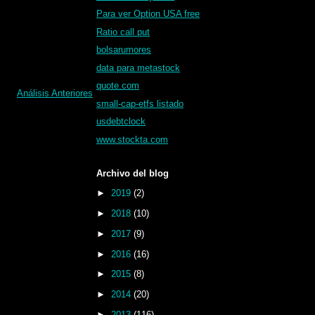
Para ver Option USA free
Ratio call put
bolsarumores
data para metastock
quote.com
Análisis Anteriores
small-cap-etfs listado
usdebtclock
www.stockta.com
Archivo del blog
►
2019
(2)
►
2018
(10)
►
2017
(9)
►
2016
(16)
►
2015
(8)
►
2014
(20)
►
2013
(116)