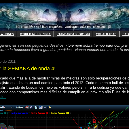
OW JONES
WORLD GOLD INDEX
STANDARD&POORS 500
VOLATILIDAD
DAT
 ganancias
son con pequeños desafios. -
Siempre sobra tiempo para
comprar 
ntra a la tendencia
lleva a grandes perdidas. -
Nunca vendas con miedo. tu inst
o de 2011
ar la SEMANA de onda 4!
cado que mas alla de mostrar miras de mejoras son solo recuperaciones de c
bajista que dejara un mal camino para todo el 2012. Cada momento bull de e
alir tratando de buscar los mejores valores pero sin ir a la codicia ya que c
ado con compromisos mas difíciles de cumplir en el próximo año.Pues de 
ir .