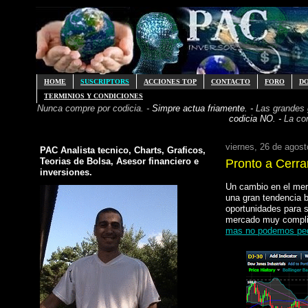
HOME
SUSCRIPTORS
ACCIONES TOP
CONTACTO
FORO
D
TERMINIOS Y CONDICIONES
Nunca compre por codicia. -
Simpre actua friamente. -
Las grandes
codicia NO. -
La co
viernes, 26 de agost
PAC Analista tecnico, Charts, Graficos,
Teorias de Bolsa, Asesor financiero e
Pronto a Cerr
inversiones.
Un cambio en el mer
una gran tendencia 
oportunidades para s
mercado muy complic
mas no podemos ped