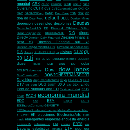
mundial
CRK
csco
crude
crumbre
CSTR
cuña
CuteraInc
CUTR
CVS
CVSCaremarkCopr
CVX
CX
dax
db
DAC
DANAOSCorp
DANG
DangDangCOM
default
dba
dd
DELL
DeanFood
DenisonMines
Deudas
depresion
desempleo
desplomes
DeutscheBankAG
DF
Diamond Offshore Drilling
DIG
dinero
DianaShippingInc
DICCIONARIO
Directv
Direxion Financial
Direxion Daily Financial
bear x3
Direxion Financial bull x3
DirexionDailySemionBULL3x
DirexionFinancialBearx3
dj-
divisas
DIS
DJ-20
Disney
DISTRIBUCION
div
DJi
30
djo
DJT20
DJUSBanksIndex
DJUSBK
dolar
djusen
djusoi
DLB
DNN
DO
dow jones
Dow
DOLBYLaboratory
DOWJONESTRANSPORT
DowChemicalCo
Drryships
drys
drug manufactures
DSJUSEN
DSX
DTV
DUG
DXD
E.I.du
du pont
DUST
dxy
DZK
Pont de Numours and CO
EastmanKodak
EBAY
economia mundial
ECON
ebola
EDZ
EEM
eee
Egipto
EGPT
EGSharesConsumerGEMSETF
EGSharesDowJonesEmergingMarketsConsumerTitan
EK
elecciones
ElectronicsArts
s
Egypt
elom
emergentes
empresas
encuesta
energia
musk
ERTS
EnersisSA
enfriamiento
ENI
errores
erx
España
ETF
estadistica
eur
estafas
EUO