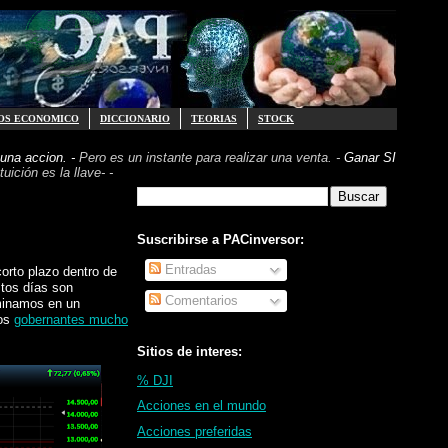
OS ECONOMICO
DICCIONARIO
TEORIAS
STOCK
una accion. -
Pero es un instante para realizar
una venta. -
Ganar SI
uición es la llave- -
Suscribirse a PACinversor:
Entradas
orto plazo dentro de
stos días son
Comentarios
aminamos en un
los
gobernantes mucho
Sitios de interes:
% DJI
Acciones en el mundo
Acciones preferidas