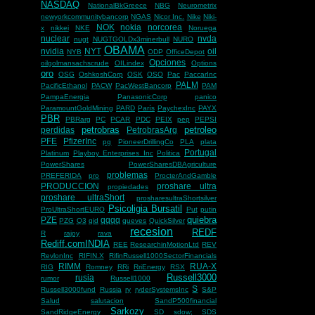
NASDAQ
NationalBkGreece
NBG
Neurometrix
newyorkcommunitybancorp
NGAS
Nicor Inc.
Nike
Niki-
NOK
nokia
norcorea
x
nikkei
NKE
Noruega
nuclear
nvda
nugt
NUGTGOLDx3minerbull
NURO
OBAMA
nvidia
NYT
oil
NYB
ODP
OfficeDepot
Opciones
oilgolmansachscrude
OILindex
Options
oro
OSG
OshkoshCorp
OSK
OSO
Pac
PaccarInc
PALM
PacificEthanol
PACW
PacWestBancorp
PAM
PampaEnergia
PanasonicCorp
panico
ParamountGoldMining
PARD
París
PaychexInc
PAYX
PBR
PBRarg
PC
PCAR
PDC
PEIX
pep
PEPSI
petrobras
petroleo
perdidas
PetrobrasArg
PFE
PfizerInc
pg
PioneerDrillingCo
PLA
plata
Portugal
Platinum
Playboy Enterprises Inc
Politica
PowerShares
PowerSharesDBAgriculture
problemas
PREFERIDA
pro
ProcterAndGamble
PRODUCCION
proshare ultra
propiedades
proshare ultraShort
prosharesultraShortsilver
Psicoligia Bursatil
ProUltraShortEURO
Put
putin
quiebra
PZE
qqqq
PZG
Q3
qid
queves
QuickSilver
recesion
REDF
R
rajoy
rava
Rediff.comINDIA
REE
ResearchinMotionLtd
REV
RevlonInc
RIFIN.X
RifinRussell1000SectorFinancials
RIMM
RUA-X
RIG
Romney
RRi
RriEnergy
RSX
Russell3000
rusia
rumor
Russell1000
S
Russell3000fund
Russia
ry
ryderSystemsInc
S&P
Salud
salutacion
SandP500financial
Sarkozy
SandRidgeEnergy
SD
sdow;
SDS