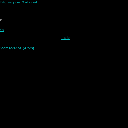
,
DJi
,
dow jones
,
Wall street
s:
rio
Inicio
r comentarios (Atom)