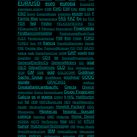
EUR/USD
euro
europa
Europe50
EWG
EWI
ewp
ewq
evergreen energy
EWB
EWJ
exxon
EWZ
F
Exgm
Extraordinario
extremos
EZA
FAS
FAZ
Fannie Mae
fbp
farmaceutica
fcs
FCX
fed
FDX
Fedex
FELICESFIESTAS
FEU
Financieras
FEUeurope50
ff
Fibonacci
financiacion
FirstBancorpHolding
FirstIndustrialRealtyTrust
FMI
fnm
FORD
FLEX
FlextronicsInternat
FNMA
francia
FOREX
foro
FR
FrankfurtDaxIndex
fraude
FRE
Freddie Mac
FreeportMcmoran
FXI
FXP
GAJTQ
GAP
gaptq
gas
galicia
gallu
GameStopCorp
GAMI
GDX
ge
GateWay
GD
GeneralDynamicsCorp.
ggal
GeneralElectricCo
GeneralMotors
GG
GLD
GILD
GileadSciences
GLL
globalizacion
GM
gold
Goldman
GLW
GME
GOLDCORP
Sachs Group
GOOG
goodyear
GoldMiners
google
GRACIAS1
gráficos
Greatatlanticandpacific
Grecia
Greece
Grupo Financiero
greenspan
Grupo Aeroportuario
Galicia
gs
guerra
gt
h
HAL
Halliburton
GWAY
hd
hch
HDB
HDFCBankLmtd
HDY
HeadWatersInc
Hewlett Packard
Health
HershaHospitality
HGG
Hipotecas
historia bursatil
HhgreggInc
comica
Home Depot
historico
HMC
Hollande
hpq
HTCH
HONDA
HOTT
HotTopicInc
HSY
HT
humor
HutchinsonTechnology
HW
Hyatt Hotels
IBM
HyperDinamicsCorp
ImperialSugar
Impuestos
india
indices
intc
intel
indignados
industria