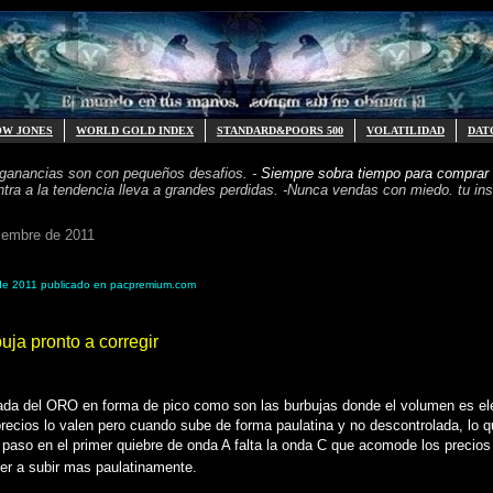
OW JONES
WORLD GOLD INDEX
STANDARD&POORS 500
VOLATILIDAD
DAT
 ganancias
son con pequeños desafios. -
Siempre sobra tiempo para
comprar 
ntra a la tendencia
lleva a grandes perdidas. -
Nunca vendas con miedo. tu inst
tiembre de 2011
de 2011 publicado en pacpremium.com
ja pronto a corregir
a del ORO en forma de pico como son las burbujas donde el volumen es eleva
recios lo valen pero cuando sube de forma paulatina y no descontrolada, lo 
paso en el primer quiebre de onda A falta la onda C que acomode los precio
er a subir mas paulatinamente.