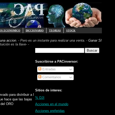
OS ECONOMICO
DICCIONARIO
TEORIAS
STOCK
una accion. -
Pero es un instante para realizar
una venta. -
Ganar SI
uición es la llave- -
Suscribirse a PACinversor:
Entradas
Comentarios
Sitios de interes:
do para distribuir a los
% DJI
que hace que las bajas
s del ORO
Acciones en el mundo
Acciones preferidas