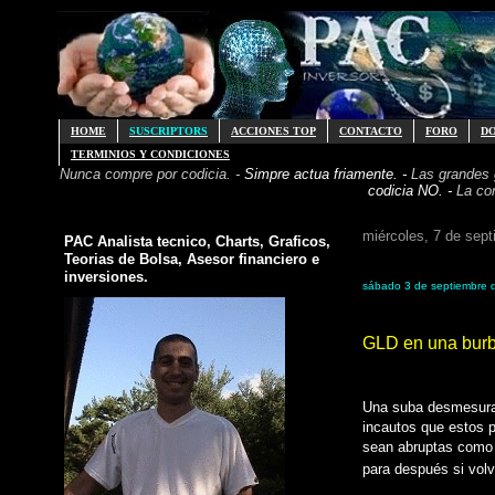
HOME
SUSCRIPTORS
ACCIONES TOP
CONTACTO
FORO
D
TERMINIOS Y CONDICIONES
Nunca compre por codicia. -
Simpre actua friamente. -
Las grandes
codicia NO. -
La co
miércoles, 7 de sep
PAC Analista tecnico, Charts, Graficos,
Teorias de Bolsa, Asesor financiero e
inversiones.
sábado 3 de septiembre 
GLD en una burbu
Una suba desmesurad
incautos que estos p
sean abruptas como 
para
después
si volv