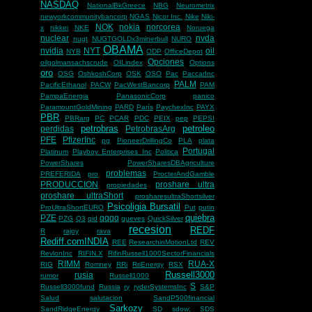
NASDAQ
NationalBkGreece
NBG
Neurometrix
newyorkcommunitybancorp
NGAS
Nicor Inc.
Nike
Niki-
NOK
nokia
norcorea
x
nikkei
NKE
Noruega
nuclear
nvda
nugt
NUGTGOLDx3minerbull
NURO
OBAMA
nvidia
NYT
oil
NYB
ODP
OfficeDepot
Opciones
oilgolmansachscrude
OILindex
Options
oro
OSG
OshkoshCorp
OSK
OSO
Pac
PaccarInc
PALM
PacificEthanol
PACW
PacWestBancorp
PAM
PampaEnergia
PanasonicCorp
panico
ParamountGoldMining
PARD
París
PaychexInc
PAYX
PBR
PBRarg
PC
PCAR
PDC
PEIX
pep
PEPSI
petrobras
petroleo
perdidas
PetrobrasArg
PFE
PfizerInc
pg
PioneerDrillingCo
PLA
plata
Portugal
Platinum
Playboy Enterprises Inc
Politica
PowerShares
PowerSharesDBAgriculture
problemas
PREFERIDA
pro
ProcterAndGamble
PRODUCCION
proshare ultra
propiedades
proshare ultraShort
prosharesultraShortsilver
Psicoligia Bursatil
ProUltraShortEURO
Put
putin
quiebra
PZE
qqqq
PZG
Q3
qid
queves
QuickSilver
recesion
REDF
R
rajoy
rava
Rediff.comINDIA
REE
ResearchinMotionLtd
REV
RevlonInc
RIFIN.X
RifinRussell1000SectorFinancials
RIMM
RUA-X
RIG
Romney
RRi
RriEnergy
RSX
Russell3000
rusia
rumor
Russell1000
S
Russell3000fund
Russia
ry
ryderSystemsInc
S&P
Salud
salutacion
SandP500financial
Sarkozy
SandRidgeEnergy
SD
sdow;
SDS