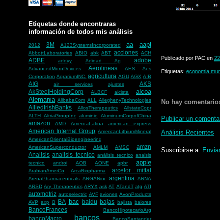
Etiquetas donde encontraras
información de todos mis análisis
aa
aapl
3M
2012
A123SystemsIncorporated
acciones
AbbottLaboratories
ABIO
abk
ABT
ACH
Publicado por
PAC
en
22
ADBE
adobe
addyy
Adidad Ag
Aerolineas
AdvancedMicroDevices
AES
Aes
Etiquetas:
economia mun
agricultura
Corporation
AgrariumINC.
AGU
AGX
AIB
AIG
AKS
air services
ajustes
alcoa
AkSteelHoldingCorp
ALBCF
alcista
Alemania
AlibabaCom
ALL
AlleghenyTechnologies
No hay comentario
AlliedIrishBanks
AllosTherapeutics
AllstateCopr
ALTH
AltriaGroupInc
aluminio
AluminumCorpofChina
Publicar un comenta
amazon
AMD
AmericaLatina
american express
American Internat Group
Análisis Recientes
AmericanLithiumMineral
AmericanOrientalBioengineering
amzn
AmericanSuperconductor
AMLM
AMSC
Suscribirse a:
Envia
Analisis
analisis tecnico
análisis tecnico
analsis
apple
tecnico
androi
AOB
AONE
apbr
arcelor mittal
ArabianAmerCo
ArcaBiopharma
argentina
ArenaPharmaceuticals
ARGANinc
ARNA
ARSD
Ary Therapeutics
ARYX
ask
AT
ATandT
atg
ATI
automotriz
autoselectric
AVF
aviones
AvonProducts
bac
BA
baidu
bajas
AVP
axp
B
bajista
balores
BancoFrances
BancoHipotecarioArg
bancos
bancoMacro
BancoSantander