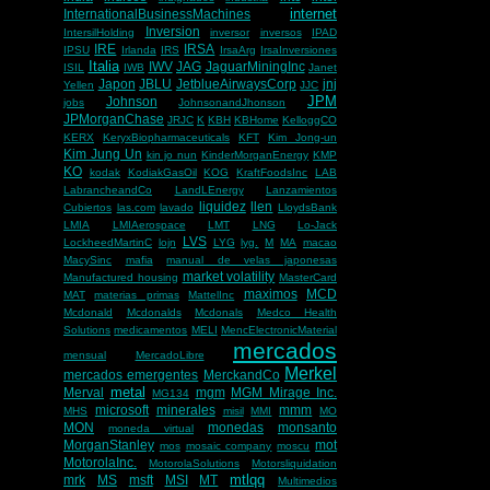
internet
InternationalBusinessMachines
Inversion
IntersilHolding
inversor
inversos
IPAD
IRE
IRSA
IPSU
Irlanda
IRS
IrsaArg
IrsaInversiones
Italia
IWV
JAG
JaguarMiningInc
ISIL
IWB
Janet
Japon
JBLU
JetblueAirwaysCorp
jnj
Yellen
JJC
JPM
Johnson
jobs
JohnsonandJhonson
JPMorganChase
JRJC
K
KBH
KBHome
KelloggCO
KERX
KeryxBiopharmaceuticals
KFT
Kim Jong-un
Kim Jung Un
kin jo nun
KinderMorganEnergy
KMP
KO
kodak
KodiakGasOil
KOG
KraftFoodsInc
LAB
LabrancheandCo
LandLEnergy
Lanzamientos
liquidez
llen
Cubiertos
las.com
lavado
LloydsBank
LMIA
LMIAerospace
LMT
LNG
Lo-Jack
LVS
LockheedMartinC
lojn
LYG
lyg.
M
MA
macao
MacySinc
mafia
manual de velas japonesas
market volatility
Manufactured housing
MasterCard
maximos
MCD
MAT
materias primas
MattelInc
Mcdonald
Mcdonalds
Mcdonals
Medco Health
Solutions
medicamentos
MELI
MencElectronicMaterial
mercados
mensual
MercadoLibre
Merkel
mercados emergentes
MerckandCo
metal
Merval
mgm
MGM Mirage Inc.
MG134
microsoft
minerales
mmm
MHS
misil
MMI
MO
MON
monedas
monsanto
moneda virtual
MorganStanley
mot
mos
mosaic company
moscu
MotorolaInc.
MotorolaSolutions
Motorsliquidation
mtlqq
mrk
MS
msft
MSI
MT
Multimedios