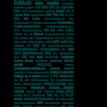
EUR/USD
euro
europa
Europe50
EWG
EWI
ewp
ewq
evergreen energy
EWB
EWJ
exxon
EWZ
F
Exgm
Extraordinario
extremos
EZA
FAS
FAZ
Fannie Mae
fbp
farmaceutica
fcs
FCX
fed
FDX
Fedex
FELICESFIESTAS
FEU
Financieras
FEUeurope50
ff
Fibonacci
financiacion
FirstBancorpHolding
FirstIndustrialRealtyTrust
FMI
fnm
FORD
FLEX
FlextronicsInternat
FNMA
francia
FOREX
foro
FR
FrankfurtDaxIndex
fraude
FRE
Freddie Mac
FreeportMcmoran
FXI
FXP
GAJTQ
GAP
gaptq
gas
galicia
gallu
GameStopCorp
GAMI
GDX
ge
GateWay
GD
GeneralDynamicsCorp.
ggal
GeneralElectricCo
GeneralMotors
GG
GLD
GILD
GileadSciences
GLL
globalizacion
GM
gold
Goldman
GLW
GME
GOLDCORP
Sachs Group
GOOG
goodyear
GoldMiners
google
GRACIAS1
gráficos
Greatatlanticandpacific
Grecia
Greece
Grupo Financiero
greenspan
Grupo Aeroportuario
Galicia
gs
guerra
gt
h
HAL
Halliburton
GWAY
hd
hch
HDB
HDFCBankLmtd
HDY
HeadWatersInc
Hewlett Packard
Health
HershaHospitality
HGG
Hipotecas
historia bursatil
HhgreggInc
comica
Home Depot
historico
HMC
Hollande
hpq
HTCH
HONDA
HOTT
HotTopicInc
HSY
HT
humor
HutchinsonTechnology
HW
Hyatt Hotels
IBM
HyperDinamicsCorp
ImperialSugar
Impuestos
india
indices
intc
intel
indignados
industria