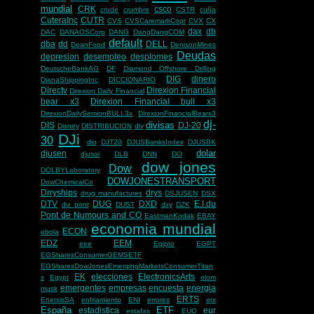
mundial
CRK
csco
crude
crumbre
CSTR
cuña
CuteraInc
CUTR
CVS
CVSCaremarkCopr
CVX
CX
dax
db
DAC
DANAOSCorp
DANG
DangDangCOM
default
dba
dd
DELL
DeanFood
DenisonMines
Deudas
depresion
desempleo
desplomes
DeutscheBankAG
DF
Diamond Offshore Drilling
DIG
dinero
DianaShippingInc
DICCIONARIO
Directv
Direxion Financial
Direxion Daily Financial
bear x3
Direxion Financial bull x3
DirexionDailySemionBULL3x
DirexionFinancialBearx3
dj-
divisas
DIS
DJ-20
Disney
DISTRIBUCION
div
DJi
30
djo
DJT20
DJUSBanksIndex
DJUSBK
dolar
djusen
djusoi
DLB
DNN
DO
dow jones
Dow
DOLBYLaboratory
DOWJONESTRANSPORT
DowChemicalCo
Drryships
drys
drug manufactures
DSJUSEN
DSX
DTV
DUG
DXD
E.I.du
du pont
DUST
dxy
DZK
Pont de Numours and CO
EastmanKodak
EBAY
economia mundial
ECON
ebola
EDZ
EEM
eee
Egipto
EGPT
EGSharesConsumerGEMSETF
EGSharesDowJonesEmergingMarketsConsumerTitan
EK
elecciones
ElectronicsArts
s
Egypt
elom
emergentes
empresas
encuesta
energia
musk
ERTS
EnersisSA
enfriamiento
ENI
errores
erx
España
ETF
estadistica
eur
estafas
EUO