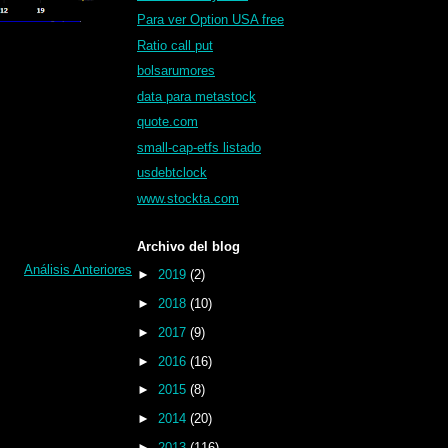
Para ver Option USA free
Ratio call put
bolsarumores
data para metastock
quote.com
small-cap-etfs listado
usdebtclock
www.stockta.com
Archivo del blog
Análisis Anteriores
►
2019
(2)
►
2018
(10)
►
2017
(9)
►
2016
(16)
►
2015
(8)
►
2014
(20)
►
2013
(116)