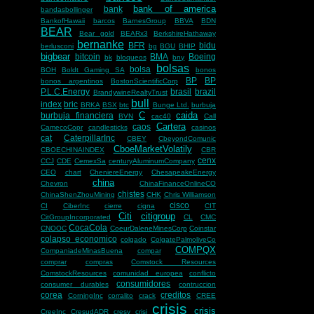
bank of america
bank
bandasbollinger
BankofHawaii
barcos
BarnesGroup
BBVA
BDN
BEAR
Bear gold
BEARx3
BerkshireHathaway
bernanke
BFR
bidu
berlusconi
bg
BGU
BHIP
bigbear
bitcoin
BMA
Boeing
bk
bloqueos
bny
bolsas
bolsa
BOH
Boldt Gaming SA
bonos
BP
BP
bonos argentinos
BostonScientificCorp
P.L.C.Energy
brasil
brazil
BrandywineRealtyTrust
bull
index
bric
BRKA
BSX
btc
Bunge Ltd.
burbuja
C
caida
burbuja financiera
BVN
cac40
Call
Cartera
caos
CamecoCopr
candlesticks
casinos
cat
CaterpillarInc
CBEY
CbeyondComunic
CboeMarketVolatily
CBOECHINAINDEX
CBR
cenx
CCJ
CDE
CemexSa
centuryAluminumCompany
CEO
chart
CheniereEnergy
ChesapeakeEnergy
china
Chevron
ChinaFinanceOnlineCO
chistes
ChinaShenZhouMining
CHK
Chris Williamson
cisco
CI
CiberInc
cierre
cigna
CIT
Citi
citigroup
CitGroupIncorporated
CL
CMC
CocaCola
CNOOC
CoeurDaleneMinesCorp
Coinstar
colapso economico
colgado
ColgatePalmoliveCo
COMPQX
CompaniadeMinasBuena
compar
comprar
compras
Comstock Resources
ComstockResources
comunidad europea
conflicto
consumidores
consumer durables
contruccion
corea
creditos
CorningInc
corralito
crack
CREE
crisis
crisis
CreeInc
CresudADR
cresy
crisi