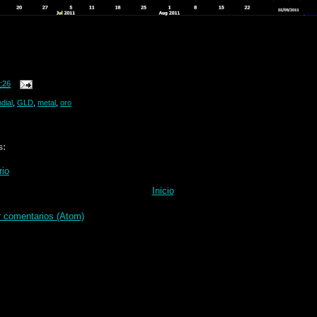
:26
dial
,
GLD
,
metal
,
oro
s:
rio
Inicio
r comentarios (Atom)