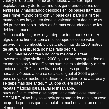
valor y el otro corrimiento de empleos a países hiper
explotadores , y del tercer mundo, generando cierres de
empresas y masificando despidos en los países llamador
del Primer mundo pero con un pase casi para ir al tercer
mundo, pues hoy quien tiene la valentía para decir que es
del primer mundo si todos están mas endeudados que los
del tercer mundo.
Por lo cual lo mejor es dejar depurar todo pues sostener
algo que no tiene el como ni el conque es como volar
un avión sin combustible y estando a mas de 1200 metros
de altura la respuesta no hace falta decirla.
El volumen se contrae y no logra mejorar o atraer
inversores, algo similar al 2008, y si contamos que ademas
en todos estos 3 años Obama suministro subsidios y dinero
junto con la FED solo estiraron el proceso pero de
nada sirvió pues ahora se esta casi igual al 2008 o peor
pues se gasto mucho mas dinero y ese dinero no aparece y
se debe mas que antes. Y Europa quiere hacer
recetas mágicas para salvar lo insalvable,
pues acá la cuestión o se pagan las deudas o se entra en
DEFAULT, si no hay solvencia para pagar deudas, otra cosa
no queda por mas que esa palabra muchos la miran como
el monstruo.