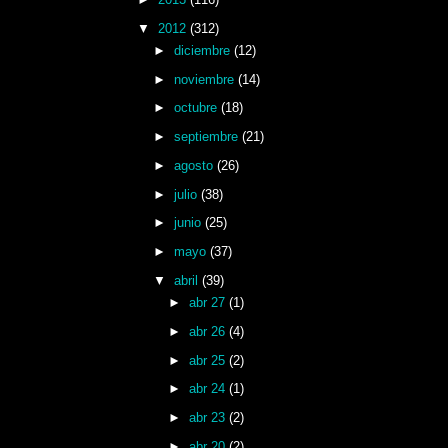
▼
2012
(312)
►
diciembre
(12)
►
noviembre
(14)
►
octubre
(18)
►
septiembre
(21)
►
agosto
(26)
►
julio
(38)
►
junio
(25)
►
mayo
(37)
▼
abril
(39)
►
abr 27
(1)
►
abr 26
(4)
►
abr 25
(2)
►
abr 24
(1)
►
abr 23
(2)
►
abr 20
(2)