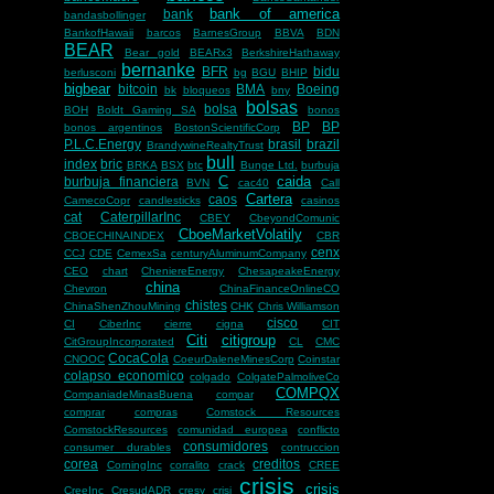
bank of america
bank
bandasbollinger
BankofHawaii
barcos
BarnesGroup
BBVA
BDN
BEAR
Bear gold
BEARx3
BerkshireHathaway
bernanke
BFR
bidu
berlusconi
bg
BGU
BHIP
bigbear
bitcoin
BMA
Boeing
bk
bloqueos
bny
bolsas
bolsa
BOH
Boldt Gaming SA
bonos
BP
BP
bonos argentinos
BostonScientificCorp
P.L.C.Energy
brasil
brazil
BrandywineRealtyTrust
bull
index
bric
BRKA
BSX
btc
Bunge Ltd.
burbuja
C
caida
burbuja financiera
BVN
cac40
Call
Cartera
caos
CamecoCopr
candlesticks
casinos
cat
CaterpillarInc
CBEY
CbeyondComunic
CboeMarketVolatily
CBOECHINAINDEX
CBR
cenx
CCJ
CDE
CemexSa
centuryAluminumCompany
CEO
chart
CheniereEnergy
ChesapeakeEnergy
china
Chevron
ChinaFinanceOnlineCO
chistes
ChinaShenZhouMining
CHK
Chris Williamson
cisco
CI
CiberInc
cierre
cigna
CIT
Citi
citigroup
CitGroupIncorporated
CL
CMC
CocaCola
CNOOC
CoeurDaleneMinesCorp
Coinstar
colapso economico
colgado
ColgatePalmoliveCo
COMPQX
CompaniadeMinasBuena
compar
comprar
compras
Comstock Resources
ComstockResources
comunidad europea
conflicto
consumidores
consumer durables
contruccion
corea
creditos
CorningInc
corralito
crack
CREE
crisis
crisis
CreeInc
CresudADR
cresy
crisi