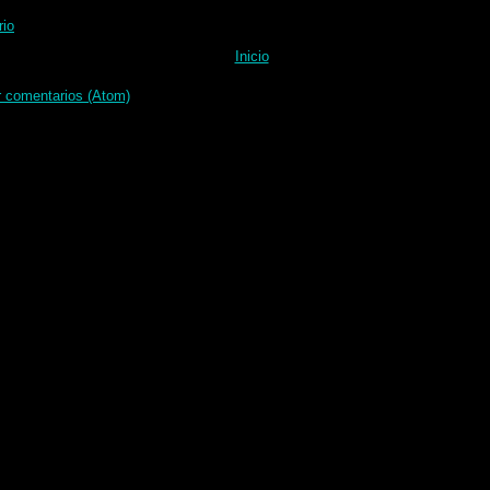
rio
Inicio
r comentarios (Atom)