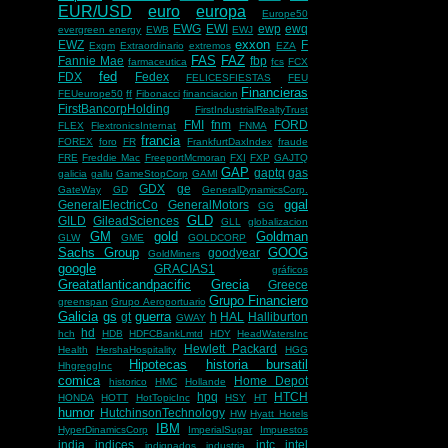
EUR/USD
euro
europa
Europe50
EWG
EWI
ewp
ewq
evergreen energy
EWB
EWJ
exxon
EWZ
F
Exgm
Extraordinario
extremos
EZA
FAS
FAZ
Fannie Mae
fbp
farmaceutica
fcs
FCX
fed
FDX
Fedex
FELICESFIESTAS
FEU
Financieras
FEUeurope50
ff
Fibonacci
financiacion
FirstBancorpHolding
FirstIndustrialRealtyTrust
FMI
fnm
FORD
FLEX
FlextronicsInternat
FNMA
francia
FOREX
foro
FR
FrankfurtDaxIndex
fraude
FRE
Freddie Mac
FreeportMcmoran
FXI
FXP
GAJTQ
GAP
gaptq
gas
galicia
gallu
GameStopCorp
GAMI
GDX
ge
GateWay
GD
GeneralDynamicsCorp.
ggal
GeneralElectricCo
GeneralMotors
GG
GLD
GILD
GileadSciences
GLL
globalizacion
GM
gold
Goldman
GLW
GME
GOLDCORP
Sachs Group
GOOG
goodyear
GoldMiners
google
GRACIAS1
gráficos
Greatatlanticandpacific
Grecia
Greece
Grupo Financiero
greenspan
Grupo Aeroportuario
Galicia
gs
guerra
gt
h
HAL
Halliburton
GWAY
hd
hch
HDB
HDFCBankLmtd
HDY
HeadWatersInc
Hewlett Packard
Health
HershaHospitality
HGG
Hipotecas
historia bursatil
HhgreggInc
comica
Home Depot
historico
HMC
Hollande
hpq
HTCH
HONDA
HOTT
HotTopicInc
HSY
HT
humor
HutchinsonTechnology
HW
Hyatt Hotels
IBM
HyperDinamicsCorp
ImperialSugar
Impuestos
india
indices
intc
intel
indignados
industria