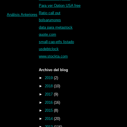
Para ver Option USA free
Ratio call put
Análisis Anteriores
bolsarumores
data para metastock
quote.com
small-cap-etfs listado
usdebtclock
www.stockta.com
Archivo del blog
►
2019
(2)
►
2018
(10)
►
2017
(9)
►
2016
(16)
►
2015
(8)
►
2014
(20)
►
2013
(116)