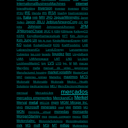
internet
InternationalBusinessMachines
Inversion
IntersilHolding
inversor
inversos
IPAD
IRE
IRSA
IPSU
Irlanda
IRS
IrsaArg
IrsaInversiones
Italia
IWV
JAG
JaguarMiningInc
ISIL
IWB
Janet
Japon
JBLU
JetblueAirwaysCorp
jnj
Yellen
JJC
JPM
Johnson
jobs
JohnsonandJhonson
JPMorganChase
JRJC
K
KBH
KBHome
KelloggCO
KERX
KeryxBiopharmaceuticals
KFT
Kim Jong-un
Kim Jung Un
kin jo nun
KinderMorganEnergy
KMP
KO
kodak
KodiakGasOil
KOG
KraftFoodsInc
LAB
LabrancheandCo
LandLEnergy
Lanzamientos
liquidez
llen
Cubiertos
las.com
lavado
LloydsBank
LMIA
LMIAerospace
LMT
LNG
Lo-Jack
LVS
LockheedMartinC
lojn
LYG
lyg.
M
MA
macao
MacySinc
mafia
manual de velas japonesas
market volatility
Manufactured housing
MasterCard
maximos
MCD
MAT
materias primas
MattelInc
Mcdonald
Mcdonalds
Mcdonals
Medco Health
Solutions
medicamentos
MELI
MencElectronicMaterial
mercados
mensual
MercadoLibre
Merkel
mercados emergentes
MerckandCo
metal
Merval
mgm
MGM Mirage Inc.
MG134
microsoft
minerales
mmm
MHS
misil
MMI
MO
MON
monedas
monsanto
moneda virtual
MorganStanley
mot
mos
mosaic company
moscu
MotorolaInc.
MotorolaSolutions
Motorsliquidation
mtlqq
mrk
MS
msft
MSI
MT
Multimedios