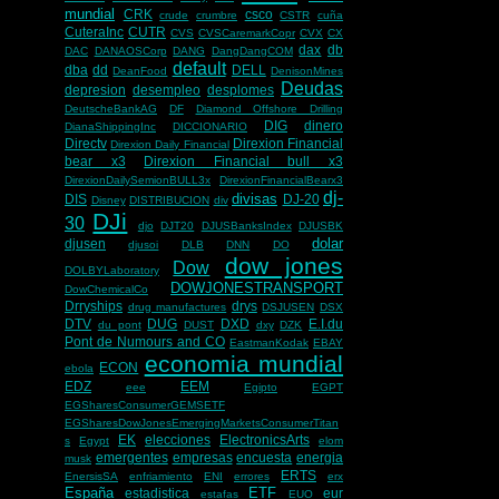
mundial
CRK
csco
crude
crumbre
CSTR
cuña
CuteraInc
CUTR
CVS
CVSCaremarkCopr
CVX
CX
dax
db
DAC
DANAOSCorp
DANG
DangDangCOM
default
dba
dd
DELL
DeanFood
DenisonMines
Deudas
depresion
desempleo
desplomes
DeutscheBankAG
DF
Diamond Offshore Drilling
DIG
dinero
DianaShippingInc
DICCIONARIO
Directv
Direxion Financial
Direxion Daily Financial
bear x3
Direxion Financial bull x3
DirexionDailySemionBULL3x
DirexionFinancialBearx3
dj-
divisas
DIS
DJ-20
Disney
DISTRIBUCION
div
DJi
30
djo
DJT20
DJUSBanksIndex
DJUSBK
dolar
djusen
djusoi
DLB
DNN
DO
dow jones
Dow
DOLBYLaboratory
DOWJONESTRANSPORT
DowChemicalCo
Drryships
drys
drug manufactures
DSJUSEN
DSX
DTV
DUG
DXD
E.I.du
du pont
DUST
dxy
DZK
Pont de Numours and CO
EastmanKodak
EBAY
economia mundial
ECON
ebola
EDZ
EEM
eee
Egipto
EGPT
EGSharesConsumerGEMSETF
EGSharesDowJonesEmergingMarketsConsumerTitan
EK
elecciones
ElectronicsArts
s
Egypt
elom
emergentes
empresas
encuesta
energia
musk
ERTS
EnersisSA
enfriamiento
ENI
errores
erx
España
ETF
estadistica
eur
estafas
EUO