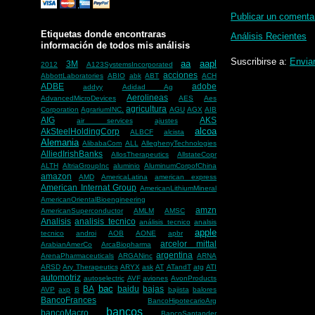
Publicar un comenta
Etiquetas donde encontraras
Análisis Recientes
información de todos mis análisis
Suscribirse a:
Envia
aa
aapl
3M
2012
A123SystemsIncorporated
acciones
AbbottLaboratories
ABIO
abk
ABT
ACH
ADBE
adobe
addyy
Adidad Ag
Aerolineas
AdvancedMicroDevices
AES
Aes
agricultura
Corporation
AgrariumINC.
AGU
AGX
AIB
AIG
AKS
air services
ajustes
alcoa
AkSteelHoldingCorp
ALBCF
alcista
Alemania
AlibabaCom
ALL
AlleghenyTechnologies
AlliedIrishBanks
AllosTherapeutics
AllstateCopr
ALTH
AltriaGroupInc
aluminio
AluminumCorpofChina
amazon
AMD
AmericaLatina
american express
American Internat Group
AmericanLithiumMineral
AmericanOrientalBioengineering
amzn
AmericanSuperconductor
AMLM
AMSC
Analisis
analisis tecnico
análisis tecnico
analsis
apple
tecnico
androi
AOB
AONE
apbr
arcelor mittal
ArabianAmerCo
ArcaBiopharma
argentina
ArenaPharmaceuticals
ARGANinc
ARNA
ARSD
Ary Therapeutics
ARYX
ask
AT
ATandT
atg
ATI
automotriz
autoselectric
AVF
aviones
AvonProducts
bac
BA
baidu
bajas
AVP
axp
B
bajista
balores
BancoFrances
BancoHipotecarioArg
bancos
bancoMacro
BancoSantander