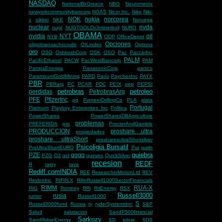
NASDAQ
NationalBkGreece
NBG
Neurometrix
newyorkcommunitybancorp
NGAS
Nicor Inc.
Nike
Niki-
NOK
nokia
norcorea
x
nikkei
NKE
Noruega
nuclear
nvda
nugt
NUGTGOLDx3minerbull
NURO
OBAMA
nvidia
NYT
oil
NYB
ODP
OfficeDepot
Opciones
oilgolmansachscrude
OILindex
Options
oro
OSG
OshkoshCorp
OSK
OSO
Pac
PaccarInc
PALM
PacificEthanol
PACW
PacWestBancorp
PAM
PampaEnergia
PanasonicCorp
panico
ParamountGoldMining
PARD
París
PaychexInc
PAYX
PBR
PBRarg
PC
PCAR
PDC
PEIX
pep
PEPSI
petrobras
petroleo
perdidas
PetrobrasArg
PFE
PfizerInc
pg
PioneerDrillingCo
PLA
plata
Portugal
Platinum
Playboy Enterprises Inc
Politica
PowerShares
PowerSharesDBAgriculture
problemas
PREFERIDA
pro
ProcterAndGamble
PRODUCCION
proshare ultra
propiedades
proshare ultraShort
prosharesultraShortsilver
Psicoligia Bursatil
ProUltraShortEURO
Put
putin
quiebra
PZE
qqqq
PZG
Q3
qid
queves
QuickSilver
recesion
REDF
R
rajoy
rava
Rediff.comINDIA
REE
ResearchinMotionLtd
REV
RevlonInc
RIFIN.X
RifinRussell1000SectorFinancials
RIMM
RUA-X
RIG
Romney
RRi
RriEnergy
RSX
Russell3000
rusia
rumor
Russell1000
S
Russell3000fund
Russia
ry
ryderSystemsInc
S&P
Salud
salutacion
SandP500financial
Sarkozy
SandRidgeEnergy
SD
sdow;
SDS