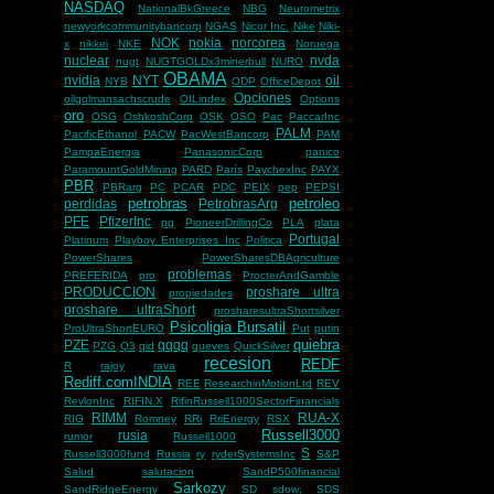
NASDAQ
NationalBkGreece
NBG
Neurometrix
newyorkcommunitybancorp
NGAS
Nicor Inc.
Nike
Niki-
NOK
nokia
norcorea
x
nikkei
NKE
Noruega
nuclear
nvda
nugt
NUGTGOLDx3minerbull
NURO
OBAMA
nvidia
NYT
oil
NYB
ODP
OfficeDepot
Opciones
oilgolmansachscrude
OILindex
Options
oro
OSG
OshkoshCorp
OSK
OSO
Pac
PaccarInc
PALM
PacificEthanol
PACW
PacWestBancorp
PAM
PampaEnergia
PanasonicCorp
panico
ParamountGoldMining
PARD
París
PaychexInc
PAYX
PBR
PBRarg
PC
PCAR
PDC
PEIX
pep
PEPSI
petrobras
petroleo
perdidas
PetrobrasArg
PFE
PfizerInc
pg
PioneerDrillingCo
PLA
plata
Portugal
Platinum
Playboy Enterprises Inc
Politica
PowerShares
PowerSharesDBAgriculture
problemas
PREFERIDA
pro
ProcterAndGamble
PRODUCCION
proshare ultra
propiedades
proshare ultraShort
prosharesultraShortsilver
Psicoligia Bursatil
ProUltraShortEURO
Put
putin
quiebra
PZE
qqqq
PZG
Q3
qid
queves
QuickSilver
recesion
REDF
R
rajoy
rava
Rediff.comINDIA
REE
ResearchinMotionLtd
REV
RevlonInc
RIFIN.X
RifinRussell1000SectorFinancials
RIMM
RUA-X
RIG
Romney
RRi
RriEnergy
RSX
Russell3000
rusia
rumor
Russell1000
S
Russell3000fund
Russia
ry
ryderSystemsInc
S&P
Salud
salutacion
SandP500financial
Sarkozy
SandRidgeEnergy
SD
sdow;
SDS