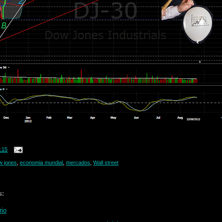
:15
w jones
,
economia mundial
,
mercados
,
Wall street
s:
rio