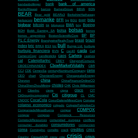
bank of america
bank
bandasbollinger
BankofHawaii
barcos
BarnesGroup
BBVA
BDN
BEAR
Bear gold
BEARx3
BerkshireHathaway
bernanke
BFR
bidu
berlusconi
bg
BGU
BHIP
bigbear
bitcoin
BMA
Boeing
bk
bloqueos
bny
bolsas
bolsa
BOH
Boldt Gaming SA
bonos
BP
BP
bonos argentinos
BostonScientificCorp
P.L.C.Energy
brasil
brazil
BrandywineRealtyTrust
bull
index
bric
BRKA
BSX
btc
Bunge Ltd.
burbuja
C
caida
burbuja financiera
BVN
cac40
Call
Cartera
caos
CamecoCopr
candlesticks
casinos
cat
CaterpillarInc
CBEY
CbeyondComunic
CboeMarketVolatily
CBOECHINAINDEX
CBR
cenx
CCJ
CDE
CemexSa
centuryAluminumCompany
CEO
chart
CheniereEnergy
ChesapeakeEnergy
china
Chevron
ChinaFinanceOnlineCO
chistes
ChinaShenZhouMining
CHK
Chris Williamson
cisco
CI
CiberInc
cierre
cigna
CIT
Citi
citigroup
CitGroupIncorporated
CL
CMC
CocaCola
CNOOC
CoeurDaleneMinesCorp
Coinstar
colapso economico
colgado
ColgatePalmoliveCo
COMPQX
CompaniadeMinasBuena
compar
comprar
compras
Comstock Resources
ComstockResources
comunidad europea
conflicto
consumidores
consumer durables
contruccion
corea
creditos
CorningInc
corralito
crack
CREE
crisis
crisis
CreeInc
CresudADR
cresy
crisi