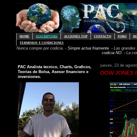
HOME
SUSCRIPTORS
ACCIONES TOP
CONTACTO
FORO
D
TERMINIOS Y CONDICIONES
Nunca compre por codicia. -
Simpre actua friamente. -
Las grandes
codicia NO. -
La co
jueves, 23 de agost
PAC Analista tecnico, Charts, Graficos,
Teorias de Bolsa, Asesor financiero e
DOW JONES ro
inversiones.