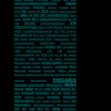
internet
InternationalBusinessMachines
Inversion
IntersilHolding
inversor
inversos
IPAD
IRE
IRSA
IPSU
Irlanda
IRS
IrsaArg
IrsaInversiones
Italia
IWV
JAG
JaguarMiningInc
ISIL
IWB
Janet
Japon
JBLU
JetblueAirwaysCorp
jnj
Yellen
JJC
JPM
Johnson
jobs
JohnsonandJhonson
JPMorganChase
JRJC
K
KBH
KBHome
KelloggCO
KERX
KeryxBiopharmaceuticals
KFT
Kim Jong-un
Kim Jung Un
kin jo nun
KinderMorganEnergy
KMP
KO
kodak
KodiakGasOil
KOG
KraftFoodsInc
LAB
LabrancheandCo
LandLEnergy
Lanzamientos
liquidez
llen
Cubiertos
las.com
lavado
LloydsBank
LMIA
LMIAerospace
LMT
LNG
Lo-Jack
LVS
LockheedMartinC
lojn
LYG
lyg.
M
MA
macao
MacySinc
mafia
manual de velas japonesas
market volatility
Manufactured housing
MasterCard
maximos
MCD
MAT
materias primas
MattelInc
Mcdonald
Mcdonalds
Mcdonals
Medco Health
Solutions
medicamentos
MELI
MencElectronicMaterial
mercados
mensual
MercadoLibre
Merkel
mercados emergentes
MerckandCo
metal
Merval
mgm
MGM Mirage Inc.
MG134
microsoft
minerales
mmm
MHS
misil
MMI
MO
MON
monedas
monsanto
moneda virtual
MorganStanley
mot
mos
mosaic company
moscu
MotorolaInc.
MotorolaSolutions
Motorsliquidation
mtlqq
mrk
MS
msft
MSI
MT
Multimedios