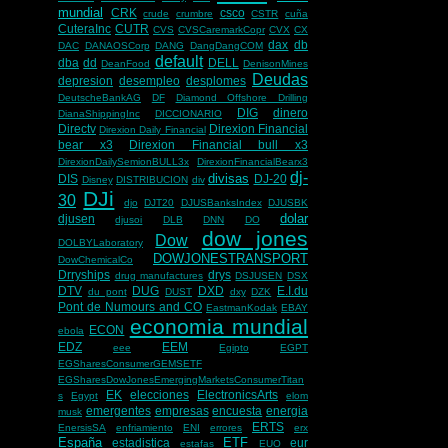
mundial
CRK
csco
crude
crumbre
CSTR
cuña
CuteraInc
CUTR
CVS
CVSCaremarkCopr
CVX
CX
dax
db
DAC
DANAOSCorp
DANG
DangDangCOM
default
dba
dd
DELL
DeanFood
DenisonMines
Deudas
depresion
desempleo
desplomes
DeutscheBankAG
DF
Diamond Offshore Drilling
DIG
dinero
DianaShippingInc
DICCIONARIO
Directv
Direxion Financial
Direxion Daily Financial
bear x3
Direxion Financial bull x3
DirexionDailySemionBULL3x
DirexionFinancialBearx3
dj-
divisas
DIS
DJ-20
Disney
DISTRIBUCION
div
DJi
30
djo
DJT20
DJUSBanksIndex
DJUSBK
dolar
djusen
djusoi
DLB
DNN
DO
dow jones
Dow
DOLBYLaboratory
DOWJONESTRANSPORT
DowChemicalCo
Drryships
drys
drug manufactures
DSJUSEN
DSX
DTV
DUG
DXD
E.I.du
du pont
DUST
dxy
DZK
Pont de Numours and CO
EastmanKodak
EBAY
economia mundial
ECON
ebola
EDZ
EEM
eee
Egipto
EGPT
EGSharesConsumerGEMSETF
EGSharesDowJonesEmergingMarketsConsumerTitan
EK
elecciones
ElectronicsArts
s
Egypt
elom
emergentes
empresas
encuesta
energia
musk
ERTS
EnersisSA
enfriamiento
ENI
errores
erx
España
ETF
estadistica
eur
estafas
EUO