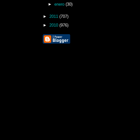
►
enero
(30)
►
2011
(707)
►
2010
(976)