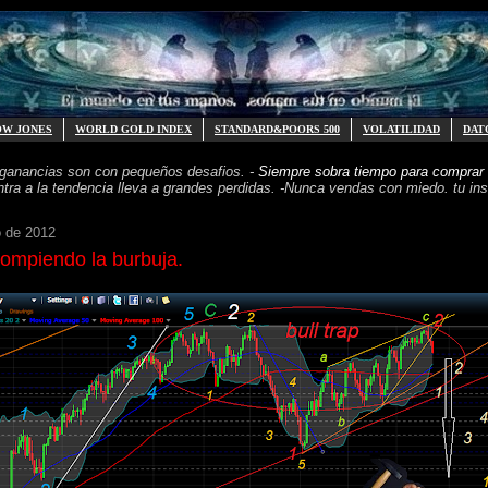
OW JONES
WORLD GOLD INDEX
STANDARD&POORS 500
VOLATILIDAD
DAT
 ganancias
son con pequeños desafios. -
Siempre sobra tiempo para
comprar 
ntra a la tendencia
lleva a grandes perdidas. -
Nunca vendas con miedo. tu inst
o de 2012
mpiendo la burbuja.