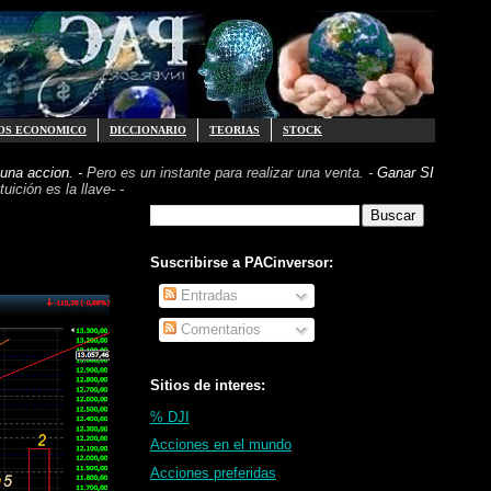
OS ECONOMICO
DICCIONARIO
TEORIAS
STOCK
una accion. -
Pero es un instante para realizar
una venta. -
Ganar SI
uición es la llave- -
Suscribirse a PACinversor:
Entradas
Comentarios
Sitios de interes:
% DJI
Acciones en el mundo
Acciones preferidas