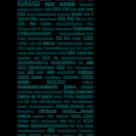
EUR/USD
euro
europa
Europe50
EWG
EWI
ewp
ewq
evergreen energy
EWB
EWJ
exxon
EWZ
F
Exgm
Extraordinario
extremos
EZA
FAS
FAZ
Fannie Mae
fbp
farmaceutica
fcs
FCX
fed
FDX
Fedex
FELICESFIESTAS
FEU
Financieras
FEUeurope50
ff
Fibonacci
financiacion
FirstBancorpHolding
FirstIndustrialRealtyTrust
FMI
fnm
FORD
FLEX
FlextronicsInternat
FNMA
francia
FOREX
foro
FR
FrankfurtDaxIndex
fraude
FRE
Freddie Mac
FreeportMcmoran
FXI
FXP
GAJTQ
GAP
gaptq
gas
galicia
gallu
GameStopCorp
GAMI
GDX
ge
GateWay
GD
GeneralDynamicsCorp.
ggal
GeneralElectricCo
GeneralMotors
GG
GLD
GILD
GileadSciences
GLL
globalizacion
GM
gold
Goldman
GLW
GME
GOLDCORP
Sachs Group
GOOG
goodyear
GoldMiners
google
GRACIAS1
gráficos
Greatatlanticandpacific
Grecia
Greece
Grupo Financiero
greenspan
Grupo Aeroportuario
Galicia
gs
guerra
gt
h
HAL
Halliburton
GWAY
hd
hch
HDB
HDFCBankLmtd
HDY
HeadWatersInc
Hewlett Packard
Health
HershaHospitality
HGG
Hipotecas
historia bursatil
HhgreggInc
comica
Home Depot
historico
HMC
Hollande
hpq
HTCH
HONDA
HOTT
HotTopicInc
HSY
HT
humor
HutchinsonTechnology
HW
Hyatt Hotels
IBM
HyperDinamicsCorp
ImperialSugar
Impuestos
india
indices
intc
intel
indignados
industria