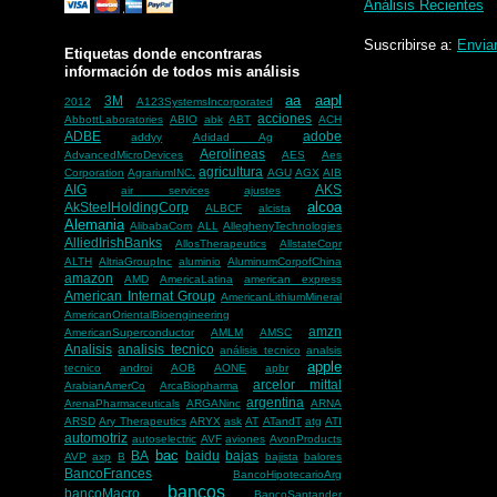
Análisis Recientes
Suscribirse a:
Envia
Etiquetas donde encontraras
información de todos mis análisis
aa
aapl
3M
2012
A123SystemsIncorporated
acciones
AbbottLaboratories
ABIO
abk
ABT
ACH
ADBE
adobe
addyy
Adidad Ag
Aerolineas
AdvancedMicroDevices
AES
Aes
agricultura
Corporation
AgrariumINC.
AGU
AGX
AIB
AIG
AKS
air services
ajustes
alcoa
AkSteelHoldingCorp
ALBCF
alcista
Alemania
AlibabaCom
ALL
AlleghenyTechnologies
AlliedIrishBanks
AllosTherapeutics
AllstateCopr
ALTH
AltriaGroupInc
aluminio
AluminumCorpofChina
amazon
AMD
AmericaLatina
american express
American Internat Group
AmericanLithiumMineral
AmericanOrientalBioengineering
amzn
AmericanSuperconductor
AMLM
AMSC
Analisis
analisis tecnico
análisis tecnico
analsis
apple
tecnico
androi
AOB
AONE
apbr
arcelor mittal
ArabianAmerCo
ArcaBiopharma
argentina
ArenaPharmaceuticals
ARGANinc
ARNA
ARSD
Ary Therapeutics
ARYX
ask
AT
ATandT
atg
ATI
automotriz
autoselectric
AVF
aviones
AvonProducts
bac
BA
baidu
bajas
AVP
axp
B
bajista
balores
BancoFrances
BancoHipotecarioArg
bancos
bancoMacro
BancoSantander