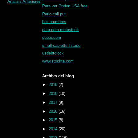
Análisis Anteriores
Para ver Option USA free
Ratio call put
bolsarumores
data para metastock
quote.com
small-cap-etfs listado
usdebtclock
www.stockta.com
Archivo del blog
►
2019
(2)
►
2018
(10)
►
2017
(9)
►
2016
(16)
►
2015
(8)
►
2014
(20)
►
2013
(116)