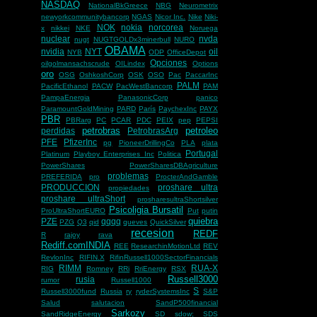
NASDAQ
NationalBkGreece
NBG
Neurometrix
newyorkcommunitybancorp
NGAS
Nicor Inc.
Nike
Niki-
NOK
nokia
norcorea
x
nikkei
NKE
Noruega
nuclear
nvda
nugt
NUGTGOLDx3minerbull
NURO
OBAMA
nvidia
NYT
oil
NYB
ODP
OfficeDepot
Opciones
oilgolmansachscrude
OILindex
Options
oro
OSG
OshkoshCorp
OSK
OSO
Pac
PaccarInc
PALM
PacificEthanol
PACW
PacWestBancorp
PAM
PampaEnergia
PanasonicCorp
panico
ParamountGoldMining
PARD
París
PaychexInc
PAYX
PBR
PBRarg
PC
PCAR
PDC
PEIX
pep
PEPSI
petrobras
petroleo
perdidas
PetrobrasArg
PFE
PfizerInc
pg
PioneerDrillingCo
PLA
plata
Portugal
Platinum
Playboy Enterprises Inc
Politica
PowerShares
PowerSharesDBAgriculture
problemas
PREFERIDA
pro
ProcterAndGamble
PRODUCCION
proshare ultra
propiedades
proshare ultraShort
prosharesultraShortsilver
Psicoligia Bursatil
ProUltraShortEURO
Put
putin
quiebra
PZE
qqqq
PZG
Q3
qid
queves
QuickSilver
recesion
REDF
R
rajoy
rava
Rediff.comINDIA
REE
ResearchinMotionLtd
REV
RevlonInc
RIFIN.X
RifinRussell1000SectorFinancials
RIMM
RUA-X
RIG
Romney
RRi
RriEnergy
RSX
Russell3000
rusia
rumor
Russell1000
S
Russell3000fund
Russia
ry
ryderSystemsInc
S&P
Salud
salutacion
SandP500financial
Sarkozy
SandRidgeEnergy
SD
sdow;
SDS