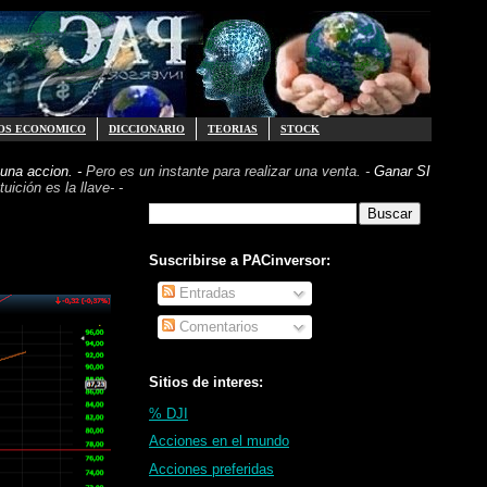
OS ECONOMICO
DICCIONARIO
TEORIAS
STOCK
una accion. -
Pero es un instante para realizar
una venta. -
Ganar SI
uición es la llave- -
Suscribirse a PACinversor:
Entradas
Comentarios
Sitios de interes:
% DJI
Acciones en el mundo
Acciones preferidas