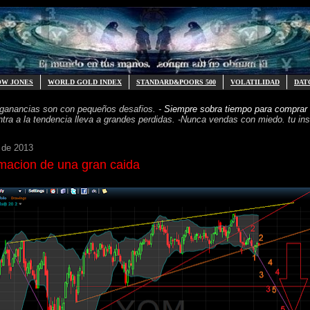
OW JONES
WORLD GOLD INDEX
STANDARD&POORS 500
VOLATILIDAD
DAT
 ganancias
son con pequeños desafios. -
Siempre sobra tiempo para
comprar 
ntra a la tendencia
lleva a grandes perdidas. -
Nunca vendas con miedo. tu inst
 de 2013
macion de una gran caida