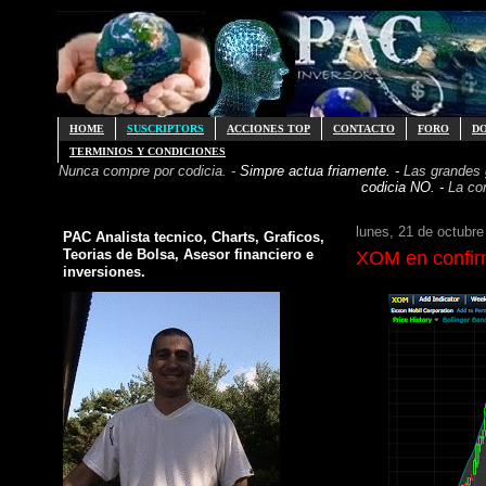
HOME
SUSCRIPTORS
ACCIONES TOP
CONTACTO
FORO
D
TERMINIOS Y CONDICIONES
Nunca compre por codicia. -
Simpre actua friamente. -
Las grandes
codicia NO. -
La co
lunes, 21 de octubre
PAC Analista tecnico, Charts, Graficos,
Teorias de Bolsa, Asesor financiero e
XOM en confir
inversiones.