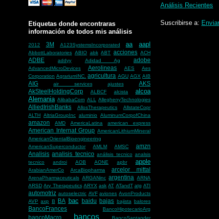
Análisis Recientes
Suscribirse a:
Envia
Etiquetas donde encontraras
información de todos mis análisis
aa
aapl
3M
2012
A123SystemsIncorporated
acciones
AbbottLaboratories
ABIO
abk
ABT
ACH
ADBE
adobe
addyy
Adidad Ag
Aerolineas
AdvancedMicroDevices
AES
Aes
agricultura
Corporation
AgrariumINC.
AGU
AGX
AIB
AIG
AKS
air services
ajustes
alcoa
AkSteelHoldingCorp
ALBCF
alcista
Alemania
AlibabaCom
ALL
AlleghenyTechnologies
AlliedIrishBanks
AllosTherapeutics
AllstateCopr
ALTH
AltriaGroupInc
aluminio
AluminumCorpofChina
amazon
AMD
AmericaLatina
american express
American Internat Group
AmericanLithiumMineral
AmericanOrientalBioengineering
amzn
AmericanSuperconductor
AMLM
AMSC
Analisis
analisis tecnico
análisis tecnico
analsis
apple
tecnico
androi
AOB
AONE
apbr
arcelor mittal
ArabianAmerCo
ArcaBiopharma
argentina
ArenaPharmaceuticals
ARGANinc
ARNA
ARSD
Ary Therapeutics
ARYX
ask
AT
ATandT
atg
ATI
automotriz
autoselectric
AVF
aviones
AvonProducts
bac
BA
baidu
bajas
AVP
axp
B
bajista
balores
BancoFrances
BancoHipotecarioArg
bancos
bancoMacro
BancoSantander