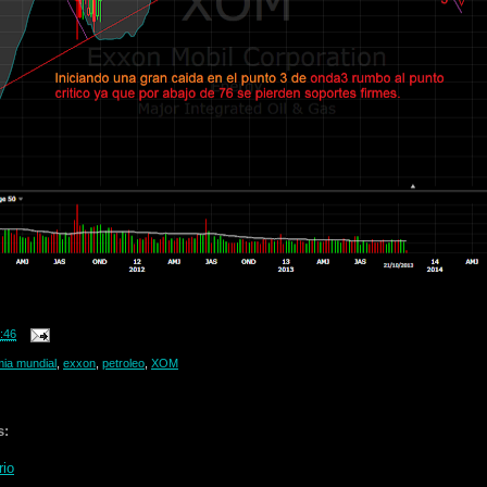
:46
ia mundial
,
exxon
,
petroleo
,
XOM
s:
rio