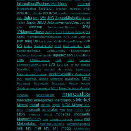
internet
InternationalBusinessMachines
Inversion
IntersilHolding
inversor
inversos
IPAD
IRE
IRSA
IPSU
Irlanda
IRS
IrsaArg
IrsaInversiones
Italia
IWV
JAG
JaguarMiningInc
ISIL
IWB
Janet
Japon
JBLU
JetblueAirwaysCorp
jnj
Yellen
JJC
JPM
Johnson
jobs
JohnsonandJhonson
JPMorganChase
JRJC
K
KBH
KBHome
KelloggCO
KERX
KeryxBiopharmaceuticals
KFT
Kim Jong-un
Kim Jung Un
kin jo nun
KinderMorganEnergy
KMP
KO
kodak
KodiakGasOil
KOG
KraftFoodsInc
LAB
LabrancheandCo
LandLEnergy
Lanzamientos
liquidez
llen
Cubiertos
las.com
lavado
LloydsBank
LMIA
LMIAerospace
LMT
LNG
Lo-Jack
LVS
LockheedMartinC
lojn
LYG
lyg.
M
MA
macao
MacySinc
mafia
manual de velas japonesas
market volatility
Manufactured housing
MasterCard
maximos
MCD
MAT
materias primas
MattelInc
Mcdonald
Mcdonalds
Mcdonals
Medco Health
Solutions
medicamentos
MELI
MencElectronicMaterial
mercados
mensual
MercadoLibre
Merkel
mercados emergentes
MerckandCo
metal
Merval
mgm
MGM Mirage Inc.
MG134
microsoft
minerales
mmm
MHS
misil
MMI
MO
MON
monedas
monsanto
moneda virtual
MorganStanley
mot
mos
mosaic company
moscu
MotorolaInc.
MotorolaSolutions
Motorsliquidation
mtlqq
mrk
MS
msft
MSI
MT
Multimedios