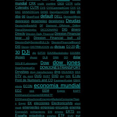
mundial
CRK
csco
crude
crumbre
CSTR
cuña
CuteraInc
CUTR
CVS
CVSCaremarkCopr
CVX
CX
dax
db
DAC
DANAOSCorp
DANG
DangDangCOM
default
dba
dd
DELL
DeanFood
DenisonMines
Deudas
depresion
desempleo
desplomes
DeutscheBankAG
DF
Diamond Offshore Drilling
DIG
dinero
DianaShippingInc
DICCIONARIO
Directv
Direxion Financial
Direxion Daily Financial
bear x3
Direxion Financial bull x3
DirexionDailySemionBULL3x
DirexionFinancialBearx3
dj-
divisas
DIS
DJ-20
Disney
DISTRIBUCION
div
DJi
30
djo
DJT20
DJUSBanksIndex
DJUSBK
dolar
djusen
djusoi
DLB
DNN
DO
dow jones
Dow
DOLBYLaboratory
DOWJONESTRANSPORT
DowChemicalCo
Drryships
drys
drug manufactures
DSJUSEN
DSX
DTV
DUG
DXD
E.I.du
du pont
DUST
dxy
DZK
Pont de Numours and CO
EastmanKodak
EBAY
economia mundial
ECON
ebola
EDZ
EEM
eee
Egipto
EGPT
EGSharesConsumerGEMSETF
EGSharesDowJonesEmergingMarketsConsumerTitan
EK
elecciones
ElectronicsArts
s
Egypt
elom
emergentes
empresas
encuesta
energia
musk
ERTS
EnersisSA
enfriamiento
ENI
errores
erx
España
ETF
estadistica
eur
estafas
EUO