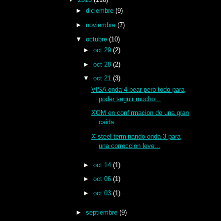
►
diciembre
(9)
►
noviembre
(7)
▼
octubre
(10)
►
oct 29
(2)
►
oct 28
(2)
▼
oct 21
(3)
VISA onda 4 bear pero todo para
poder seguir mucho...
XOM en confirmacion de una gran
caida
X steel terminando onda 3 para
una correccion leve...
►
oct 14
(1)
►
oct 06
(1)
►
oct 03
(1)
►
septiembre
(9)