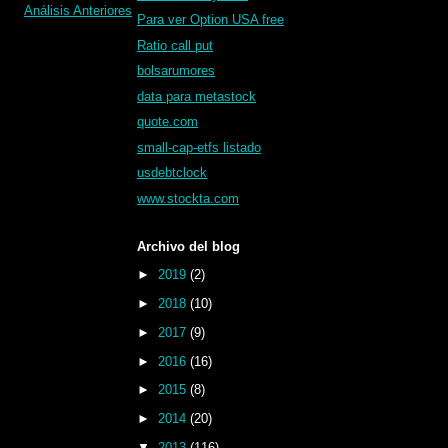
Análisis Anteriores
Para ver Option USA free
Ratio call put
bolsarumores
data para metastock
quote.com
small-cap-etfs listado
usdebtclock
www.stockta.com
Archivo del blog
►
2019
(2)
►
2018
(10)
►
2017
(9)
►
2016
(16)
►
2015
(8)
►
2014
(20)
▼
2013
(116)