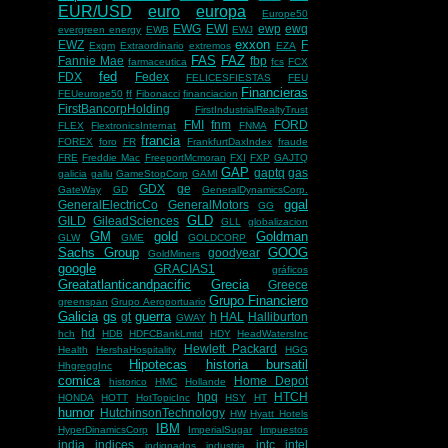
EUR/USD
euro
europa
Europe50
EWG
EWI
ewp
ewq
evergreen energy
EWB
EWJ
exxon
EWZ
F
Exgm
Extraordinario
extremos
EZA
FAS
FAZ
Fannie Mae
fbp
farmaceutica
fcs
FCX
fed
FDX
Fedex
FELICESFIESTAS
FEU
Financieras
FEUeurope50
ff
Fibonacci
financiacion
FirstBancorpHolding
FirstIndustrialRealtyTrust
FMI
fnm
FORD
FLEX
FlextronicsInternat
FNMA
francia
FOREX
foro
FR
FrankfurtDaxIndex
fraude
FRE
Freddie Mac
FreeportMcmoran
FXI
FXP
GAJTQ
GAP
gaptq
gas
galicia
gallu
GameStopCorp
GAMI
GDX
ge
GateWay
GD
GeneralDynamicsCorp.
ggal
GeneralElectricCo
GeneralMotors
GG
GLD
GILD
GileadSciences
GLL
globalizacion
GM
gold
Goldman
GLW
GME
GOLDCORP
Sachs Group
GOOG
goodyear
GoldMiners
google
GRACIAS1
gráficos
Greatatlanticandpacific
Grecia
Greece
Grupo Financiero
greenspan
Grupo Aeroportuario
Galicia
gs
guerra
gt
h
HAL
Halliburton
GWAY
hd
hch
HDB
HDFCBankLmtd
HDY
HeadWatersInc
Hewlett Packard
Health
HershaHospitality
HGG
Hipotecas
historia bursatil
HhgreggInc
comica
Home Depot
historico
HMC
Hollande
hpq
HTCH
HONDA
HOTT
HotTopicInc
HSY
HT
humor
HutchinsonTechnology
HW
Hyatt Hotels
IBM
HyperDinamicsCorp
ImperialSugar
Impuestos
india
indices
intc
intel
indignados
industria