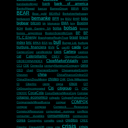
bank of america
bank
bandasbollinger
BankofHawaii
barcos
BarnesGroup
BBVA
BDN
BEAR
Bear gold
BEARx3
BerkshireHathaway
bernanke
BFR
bidu
berlusconi
bg
BGU
BHIP
bigbear
bitcoin
BMA
Boeing
bk
bloqueos
bny
bolsas
bolsa
BOH
Boldt Gaming SA
bonos
BP
BP
bonos argentinos
BostonScientificCorp
P.L.C.Energy
brasil
brazil
BrandywineRealtyTrust
bull
index
bric
BRKA
BSX
btc
Bunge Ltd.
burbuja
C
caida
burbuja financiera
BVN
cac40
Call
Cartera
caos
CamecoCopr
candlesticks
casinos
cat
CaterpillarInc
CBEY
CbeyondComunic
CboeMarketVolatily
CBOECHINAINDEX
CBR
cenx
CCJ
CDE
CemexSa
centuryAluminumCompany
CEO
chart
CheniereEnergy
ChesapeakeEnergy
china
Chevron
ChinaFinanceOnlineCO
chistes
ChinaShenZhouMining
CHK
Chris Williamson
cisco
CI
CiberInc
cierre
cigna
CIT
Citi
citigroup
CitGroupIncorporated
CL
CMC
CocaCola
CNOOC
CoeurDaleneMinesCorp
Coinstar
colapso economico
colgado
ColgatePalmoliveCo
COMPQX
CompaniadeMinasBuena
compar
comprar
compras
Comstock Resources
ComstockResources
comunidad europea
conflicto
consumidores
consumer durables
contruccion
corea
creditos
CorningInc
corralito
crack
CREE
crisis
crisis
CreeInc
CresudADR
cresy
crisi