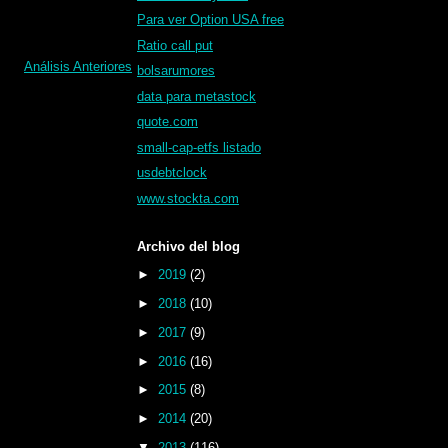
Para ver Option USA free
Ratio call put
Análisis Anteriores
bolsarumores
data para metastock
quote.com
small-cap-etfs listado
usdebtclock
www.stockta.com
Archivo del blog
►
2019
(2)
►
2018
(10)
►
2017
(9)
►
2016
(16)
►
2015
(8)
►
2014
(20)
▼
2013
(116)