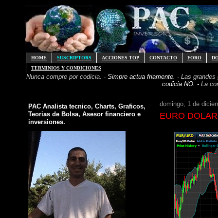
HOME
SUSCRIPTORS
ACCIONES TOP
CONTACTO
FORO
D
TERMINIOS Y CONDICIONES
Nunca compre por codicia. -
Simpre actua friamente. -
Las grandes
codicia NO. -
La co
domingo, 1 de dicie
PAC Analista tecnico, Charts, Graficos,
Teorias de Bolsa, Asesor financiero e
EURO DOLAR on
inversiones.