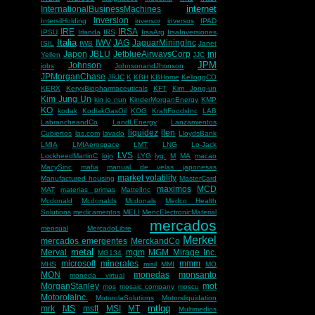
internet
InternationalBusinessMachines
Inversion
IntersilHolding
inversor
inversos
IPAD
IRE
IRSA
IPSU
Irlanda
IRS
IrsaArg
IrsaInversiones
Italia
IWV
JAG
JaguarMiningInc
ISIL
IWB
Janet
Japon
JBLU
JetblueAirwaysCorp
jnj
Yellen
JJC
JPM
Johnson
jobs
JohnsonandJhonson
JPMorganChase
JRJC
K
KBH
KBHome
KelloggCO
KERX
KeryxBiopharmaceuticals
KFT
Kim Jong-un
Kim Jung Un
kin jo nun
KinderMorganEnergy
KMP
KO
kodak
KodiakGasOil
KOG
KraftFoodsInc
LAB
LabrancheandCo
LandLEnergy
Lanzamientos
liquidez
llen
Cubiertos
las.com
lavado
LloydsBank
LMIA
LMIAerospace
LMT
LNG
Lo-Jack
LVS
LockheedMartinC
lojn
LYG
lyg.
M
MA
macao
MacySinc
mafia
manual de velas japonesas
market volatility
Manufactured housing
MasterCard
maximos
MCD
MAT
materias primas
MattelInc
Mcdonald
Mcdonalds
Mcdonals
Medco Health
Solutions
medicamentos
MELI
MencElectronicMaterial
mercados
mensual
MercadoLibre
Merkel
mercados emergentes
MerckandCo
metal
Merval
mgm
MGM Mirage Inc.
MG134
microsoft
minerales
mmm
MHS
misil
MMI
MO
MON
monedas
monsanto
moneda virtual
MorganStanley
mot
mos
mosaic company
moscu
MotorolaInc.
MotorolaSolutions
Motorsliquidation
mtlqq
mrk
MS
msft
MSI
MT
Multimedios