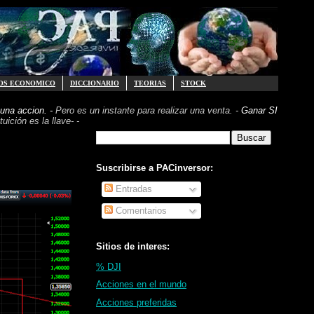
OS ECONOMICO
DICCIONARIO
TEORIAS
STOCK
una accion. -
Pero es un instante para realizar
una venta. -
Ganar SI
uición es la llave- -
Suscribirse a PACinversor:
Entradas
Comentarios
Sitios de interes:
% DJI
Acciones en el mundo
Acciones preferidas