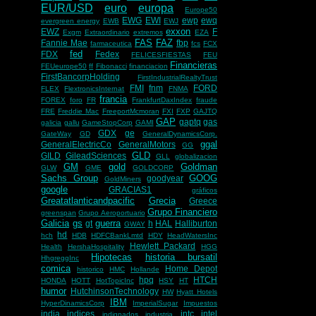
EUR/USD
euro
europa
Europe50
EWG
EWI
ewp
ewq
evergreen energy
EWB
EWJ
exxon
EWZ
F
Exgm
Extraordinario
extremos
EZA
FAS
FAZ
Fannie Mae
fbp
farmaceutica
fcs
FCX
fed
FDX
Fedex
FELICESFIESTAS
FEU
Financieras
FEUeurope50
ff
Fibonacci
financiacion
FirstBancorpHolding
FirstIndustrialRealtyTrust
FMI
fnm
FORD
FLEX
FlextronicsInternat
FNMA
francia
FOREX
foro
FR
FrankfurtDaxIndex
fraude
FRE
Freddie Mac
FreeportMcmoran
FXI
FXP
GAJTQ
GAP
gaptq
gas
galicia
gallu
GameStopCorp
GAMI
GDX
ge
GateWay
GD
GeneralDynamicsCorp.
ggal
GeneralElectricCo
GeneralMotors
GG
GLD
GILD
GileadSciences
GLL
globalizacion
GM
gold
Goldman
GLW
GME
GOLDCORP
Sachs Group
GOOG
goodyear
GoldMiners
google
GRACIAS1
gráficos
Greatatlanticandpacific
Grecia
Greece
Grupo Financiero
greenspan
Grupo Aeroportuario
Galicia
gs
guerra
gt
h
HAL
Halliburton
GWAY
hd
hch
HDB
HDFCBankLmtd
HDY
HeadWatersInc
Hewlett Packard
Health
HershaHospitality
HGG
Hipotecas
historia bursatil
HhgreggInc
comica
Home Depot
historico
HMC
Hollande
hpq
HTCH
HONDA
HOTT
HotTopicInc
HSY
HT
humor
HutchinsonTechnology
HW
Hyatt Hotels
IBM
HyperDinamicsCorp
ImperialSugar
Impuestos
india
indices
intc
intel
indignados
industria