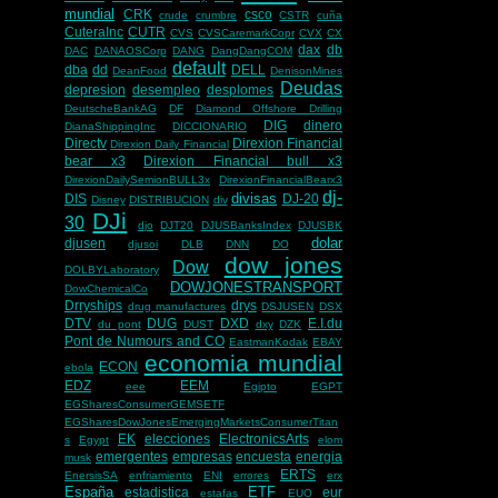
mundial
CRK
csco
crude
crumbre
CSTR
cuña
CuteraInc
CUTR
CVS
CVSCaremarkCopr
CVX
CX
dax
db
DAC
DANAOSCorp
DANG
DangDangCOM
default
dba
dd
DELL
DeanFood
DenisonMines
Deudas
depresion
desempleo
desplomes
DeutscheBankAG
DF
Diamond Offshore Drilling
DIG
dinero
DianaShippingInc
DICCIONARIO
Directv
Direxion Financial
Direxion Daily Financial
bear x3
Direxion Financial bull x3
DirexionDailySemionBULL3x
DirexionFinancialBearx3
dj-
divisas
DIS
DJ-20
Disney
DISTRIBUCION
div
DJi
30
djo
DJT20
DJUSBanksIndex
DJUSBK
dolar
djusen
djusoi
DLB
DNN
DO
dow jones
Dow
DOLBYLaboratory
DOWJONESTRANSPORT
DowChemicalCo
Drryships
drys
drug manufactures
DSJUSEN
DSX
DTV
DUG
DXD
E.I.du
du pont
DUST
dxy
DZK
Pont de Numours and CO
EastmanKodak
EBAY
economia mundial
ECON
ebola
EDZ
EEM
eee
Egipto
EGPT
EGSharesConsumerGEMSETF
EGSharesDowJonesEmergingMarketsConsumerTitan
EK
elecciones
ElectronicsArts
s
Egypt
elom
emergentes
empresas
encuesta
energia
musk
ERTS
EnersisSA
enfriamiento
ENI
errores
erx
España
ETF
estadistica
eur
estafas
EUO