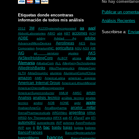
No hay comentario
Publicar un comenta
Etiquetas donde encontraras
información de todos mis análisis
Análisis Recientes
aa
aapl
3M
2012
A123SystemsIncorporated
Suscribirse a:
Envia
acciones
AbbottLaboratories
ABIO
abk
ABT
ACH
ADBE
adobe
addyy
Adidad Ag
Aerolineas
AdvancedMicroDevices
AES
Aes
agricultura
Corporation
AgrariumINC.
AGU
AGX
AIB
AIG
AKS
air services
ajustes
alcoa
AkSteelHoldingCorp
ALBCF
alcista
Alemania
AlibabaCom
ALL
AlleghenyTechnologies
AlliedIrishBanks
AllosTherapeutics
AllstateCopr
ALTH
AltriaGroupInc
aluminio
AluminumCorpofChina
amazon
AMD
AmericaLatina
american express
American Internat Group
AmericanLithiumMineral
AmericanOrientalBioengineering
amzn
AmericanSuperconductor
AMLM
AMSC
Analisis
analisis tecnico
análisis tecnico
analsis
apple
tecnico
androi
AOB
AONE
apbr
arcelor mittal
ArabianAmerCo
ArcaBiopharma
argentina
ArenaPharmaceuticals
ARGANinc
ARNA
ARSD
Ary Therapeutics
ARYX
ask
AT
ATandT
atg
ATI
automotriz
autoselectric
AVF
aviones
AvonProducts
bac
BA
baidu
bajas
AVP
axp
B
bajista
balores
BancoFrances
BancoHipotecarioArg
bancos
bancoMacro
BancoSantander