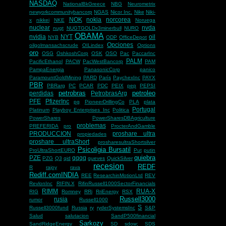
NASDAQ
NationalBkGreece
NBG
Neurometrix
newyorkcommunitybancorp
NGAS
Nicor Inc.
Nike
Niki-
NOK
nokia
norcorea
x
nikkei
NKE
Noruega
nuclear
nvda
nugt
NUGTGOLDx3minerbull
NURO
OBAMA
nvidia
NYT
oil
NYB
ODP
OfficeDepot
Opciones
oilgolmansachscrude
OILindex
Options
oro
OSG
OshkoshCorp
OSK
OSO
Pac
PaccarInc
PALM
PacificEthanol
PACW
PacWestBancorp
PAM
PampaEnergia
PanasonicCorp
panico
ParamountGoldMining
PARD
París
PaychexInc
PAYX
PBR
PBRarg
PC
PCAR
PDC
PEIX
pep
PEPSI
petrobras
petroleo
perdidas
PetrobrasArg
PFE
PfizerInc
pg
PioneerDrillingCo
PLA
plata
Portugal
Platinum
Playboy Enterprises Inc
Politica
PowerShares
PowerSharesDBAgriculture
problemas
PREFERIDA
pro
ProcterAndGamble
PRODUCCION
proshare ultra
propiedades
proshare ultraShort
prosharesultraShortsilver
Psicoligia Bursatil
ProUltraShortEURO
Put
putin
quiebra
PZE
qqqq
PZG
Q3
qid
queves
QuickSilver
recesion
REDF
R
rajoy
rava
Rediff.comINDIA
REE
ResearchinMotionLtd
REV
RevlonInc
RIFIN.X
RifinRussell1000SectorFinancials
RIMM
RUA-X
RIG
Romney
RRi
RriEnergy
RSX
Russell3000
rusia
rumor
Russell1000
S
Russell3000fund
Russia
ry
ryderSystemsInc
S&P
Salud
salutacion
SandP500financial
Sarkozy
SandRidgeEnergy
SD
sdow;
SDS