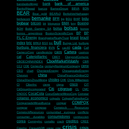
bank of america
bank
bandasbollinger
BankofHawaii
barcos
BarnesGroup
BBVA
BDN
BEAR
Bear gold
BEARx3
BerkshireHathaway
bernanke
BFR
bidu
berlusconi
bg
BGU
BHIP
bigbear
bitcoin
BMA
Boeing
bk
bloqueos
bny
bolsas
bolsa
BOH
Boldt Gaming SA
bonos
BP
BP
bonos argentinos
BostonScientificCorp
P.L.C.Energy
brasil
brazil
BrandywineRealtyTrust
bull
index
bric
BRKA
BSX
btc
Bunge Ltd.
burbuja
C
caida
burbuja financiera
BVN
cac40
Call
Cartera
caos
CamecoCopr
candlesticks
casinos
cat
CaterpillarInc
CBEY
CbeyondComunic
CboeMarketVolatily
CBOECHINAINDEX
CBR
cenx
CCJ
CDE
CemexSa
centuryAluminumCompany
CEO
chart
CheniereEnergy
ChesapeakeEnergy
china
Chevron
ChinaFinanceOnlineCO
chistes
ChinaShenZhouMining
CHK
Chris Williamson
cisco
CI
CiberInc
cierre
cigna
CIT
Citi
citigroup
CitGroupIncorporated
CL
CMC
CocaCola
CNOOC
CoeurDaleneMinesCorp
Coinstar
colapso economico
colgado
ColgatePalmoliveCo
COMPQX
CompaniadeMinasBuena
compar
comprar
compras
Comstock Resources
ComstockResources
comunidad europea
conflicto
consumidores
consumer durables
contruccion
corea
creditos
CorningInc
corralito
crack
CREE
crisis
crisis
CreeInc
CresudADR
cresy
crisi