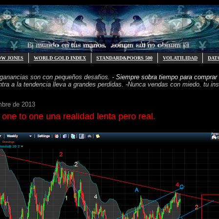
OW JONES
WORLD GOLD INDEX
STANDARD&POORS 500
VOLATILIDAD
DAT
 ganancias
son con pequeños desafios. -
Siempre sobra tiempo para
comprar 
ntra a la tendencia
lleva a grandes perdidas. -
Nunca vendas con miedo. tu inst
mbre de 2013
e to one una realidad lenta pero real.