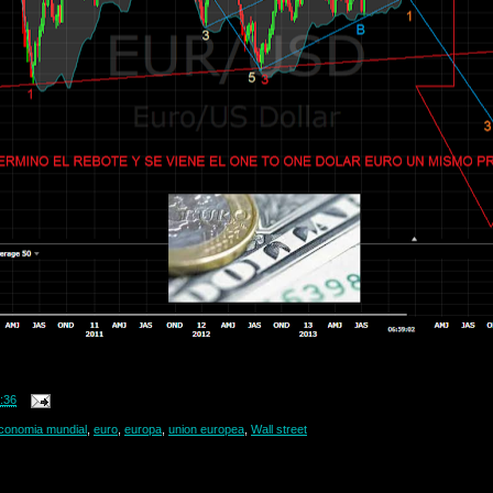
:36
conomia mundial
,
euro
,
europa
,
union europea
,
Wall street