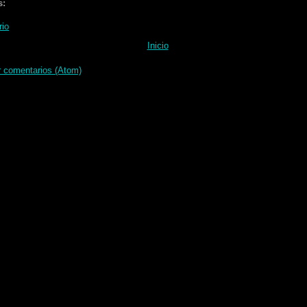
s:
rio
Inicio
r comentarios (Atom)