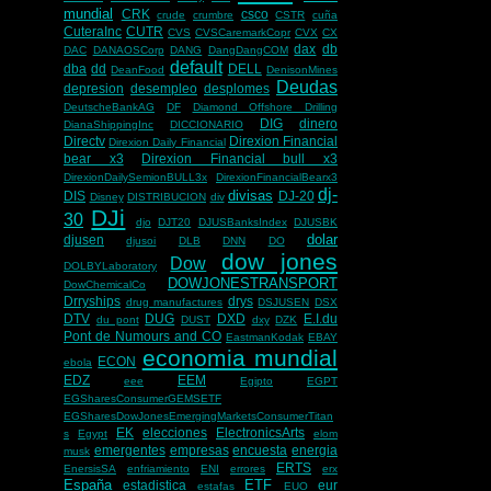
mundial
CRK
csco
crude
crumbre
CSTR
cuña
CuteraInc
CUTR
CVS
CVSCaremarkCopr
CVX
CX
dax
db
DAC
DANAOSCorp
DANG
DangDangCOM
default
dba
dd
DELL
DeanFood
DenisonMines
Deudas
depresion
desempleo
desplomes
DeutscheBankAG
DF
Diamond Offshore Drilling
DIG
dinero
DianaShippingInc
DICCIONARIO
Directv
Direxion Financial
Direxion Daily Financial
bear x3
Direxion Financial bull x3
DirexionDailySemionBULL3x
DirexionFinancialBearx3
dj-
divisas
DIS
DJ-20
Disney
DISTRIBUCION
div
DJi
30
djo
DJT20
DJUSBanksIndex
DJUSBK
dolar
djusen
djusoi
DLB
DNN
DO
dow jones
Dow
DOLBYLaboratory
DOWJONESTRANSPORT
DowChemicalCo
Drryships
drys
drug manufactures
DSJUSEN
DSX
DTV
DUG
DXD
E.I.du
du pont
DUST
dxy
DZK
Pont de Numours and CO
EastmanKodak
EBAY
economia mundial
ECON
ebola
EDZ
EEM
eee
Egipto
EGPT
EGSharesConsumerGEMSETF
EGSharesDowJonesEmergingMarketsConsumerTitan
EK
elecciones
ElectronicsArts
s
Egypt
elom
emergentes
empresas
encuesta
energia
musk
ERTS
EnersisSA
enfriamiento
ENI
errores
erx
España
ETF
estadistica
eur
estafas
EUO