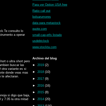
Para ver Option USA free
Ratio call put
bolsarumores
data para metastock
quote.com
ck.Te consulto lo
strumento a operar
small-cap-etfs listado
usdebtclock
www.stockta.com
Archivo del blog
ort o ultra short pero
ambien buscar las
►
2019
(2)
otra variante es si
►
2018
(10)
lante donde veas mas
o te afectaran.
►
2017
(9)
►
2016
(16)
►
2015
(8)
enoja si digo que baja,
 y 7.05 la otra mitad
►
2014
(20)
►
2013
(116)