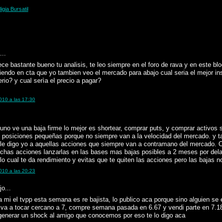
igia Bursatil
...
ce bastante bueno tu analisis, te leo siempre en el foro de rava y en este blo
niendo en cta que yo tambien veo el mercado para abajo cual seria el mejor in
erio? y cual serìa el precio a pagar?
2010 a las 17:30
uno ve una baja firme lo mejor es shortear, comprar puts, y comprar activos sh
 posiciones pequeñas porque no siempre van a la velocidad del mercado. y t
le digo yo a aquellas acciones que siempre van a contramano del mercado. O 
chas acciones lanzarlas en las bases mas bajas posibles a 2 meses por de
 lo cual te da rendimiento y evitas que te quiten las acciones pero las bajas n
2010 a las 20:23
jo...
 mi el tvpp esta semana es re bajista, lo publico aca porque sino alguien se 
 va a tocar cercano a 7, compre semana pasada en 6.67 y vendi parte en 7.18
 generar un shock al amigo que conocemos por eso te lo digo aca