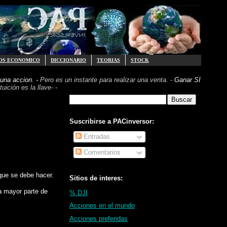
OS ECONOMICO
DICCIONARIO
TEORIAS
STOCK
una accion. -
Pero es un instante para realizar
una venta. -
Ganar SI
uición es la llave- -
Suscribirse a PACinversor:
Entradas
Comentarios
que se debe hacer.
Sitios de interes:
a mayor parte de
% DJI
Acciones en el mundo
Acciones preferidas