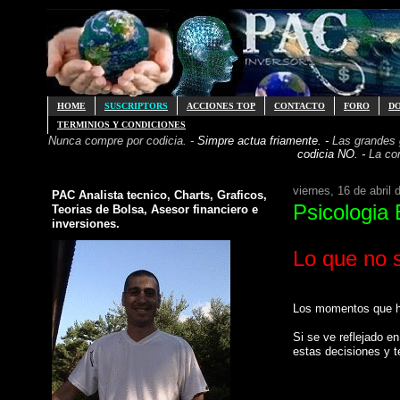
HOME
SUSCRIPTORS
ACCIONES TOP
CONTACTO
FORO
D
TERMINIOS Y CONDICIONES
Nunca compre por codicia. -
Simpre actua friamente. -
Las grandes
codicia NO. -
La co
viernes, 16 de abril 
PAC Analista tecnico, Charts, Graficos,
Psicologia 
Teorias de Bolsa, Asesor financiero e
inversiones.
Lo que no 
Los momentos que ha
Si se ve reflejado e
estas decisiones y t