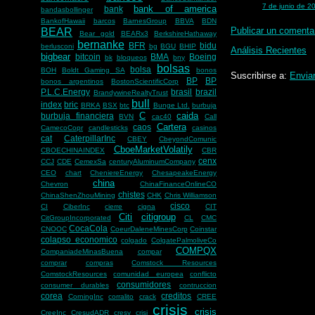
7 de junio de 2
bank of america
bank
bandasbollinger
BankofHawaii
barcos
BarnesGroup
BBVA
BDN
Publicar un comenta
BEAR
Bear gold
BEARx3
BerkshireHathaway
bernanke
BFR
bidu
berlusconi
bg
BGU
BHIP
Análisis Recientes
bigbear
bitcoin
BMA
Boeing
bk
bloqueos
bny
bolsas
bolsa
BOH
Boldt Gaming SA
bonos
Suscribirse a:
Envia
BP
BP
bonos argentinos
BostonScientificCorp
P.L.C.Energy
brasil
brazil
BrandywineRealtyTrust
bull
index
bric
BRKA
BSX
btc
Bunge Ltd.
burbuja
C
caida
burbuja financiera
BVN
cac40
Call
Cartera
caos
CamecoCopr
candlesticks
casinos
cat
CaterpillarInc
CBEY
CbeyondComunic
CboeMarketVolatily
CBOECHINAINDEX
CBR
cenx
CCJ
CDE
CemexSa
centuryAluminumCompany
CEO
chart
CheniereEnergy
ChesapeakeEnergy
china
Chevron
ChinaFinanceOnlineCO
chistes
ChinaShenZhouMining
CHK
Chris Williamson
cisco
CI
CiberInc
cierre
cigna
CIT
Citi
citigroup
CitGroupIncorporated
CL
CMC
CocaCola
CNOOC
CoeurDaleneMinesCorp
Coinstar
colapso economico
colgado
ColgatePalmoliveCo
COMPQX
CompaniadeMinasBuena
compar
comprar
compras
Comstock Resources
ComstockResources
comunidad europea
conflicto
consumidores
consumer durables
contruccion
corea
creditos
CorningInc
corralito
crack
CREE
crisis
crisis
CreeInc
CresudADR
cresy
crisi