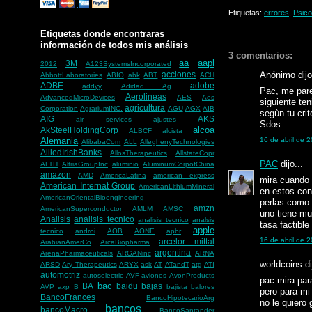
Etiquetas:
errores
,
Psicol
Etiquetas donde encontraras
información de todos mis análisis
3 comentarios:
aa
aapl
3M
2012
A123SystemsIncorporated
Anónimo dijo
acciones
AbbottLaboratories
ABIO
abk
ABT
ACH
ADBE
adobe
addyy
Adidad Ag
Pac, me pare
Aerolineas
AdvancedMicroDevices
AES
Aes
siguiente te
agricultura
Corporation
AgrariumINC.
AGU
AGX
AIB
segùn tu crit
AIG
AKS
air services
ajustes
Sdos
alcoa
AkSteelHoldingCorp
ALBCF
alcista
16 de abril de 
Alemania
AlibabaCom
ALL
AlleghenyTechnologies
AlliedIrishBanks
AllosTherapeutics
AllstateCopr
PAC
dijo...
ALTH
AltriaGroupInc
aluminio
AluminumCorpofChina
amazon
AMD
AmericaLatina
american express
mira cuando 
American Internat Group
AmericanLithiumMineral
en estos con
AmericanOrientalBioengineering
perlas como 
amzn
AmericanSuperconductor
AMLM
AMSC
uno tiene mu
Analisis
analisis tecnico
análisis tecnico
analsis
tasa factible
apple
tecnico
androi
AOB
AONE
apbr
16 de abril de 
arcelor mittal
ArabianAmerCo
ArcaBiopharma
argentina
ArenaPharmaceuticals
ARGANinc
ARNA
worldcoins di
ARSD
Ary Therapeutics
ARYX
ask
AT
ATandT
atg
ATI
automotriz
autoselectric
AVF
aviones
AvonProducts
pac mira para
bac
BA
baidu
bajas
AVP
axp
B
bajista
balores
pero para mi
BancoFrances
BancoHipotecarioArg
no le quiero
bancos
bancoMacro
BancoSantander