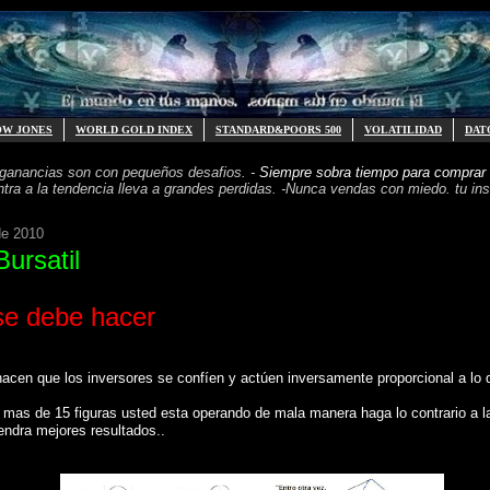
OW JONES
WORLD GOLD INDEX
STANDARD&POORS 500
VOLATILIDAD
DAT
 ganancias
son con pequeños desafios. -
Siempre sobra tiempo para
comprar 
ntra a la tendencia
lleva a grandes perdidas. -
Nunca vendas con miedo. tu inst
de 2010
Bursatil
se debe hacer
cen que los inversores se confíen y actúen inversamente proporcional a lo 
n mas de 15 figuras usted esta operando de mala manera haga lo contrario a l
endra mejores resultados..