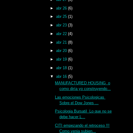
►
abr 26
(6)
►
abr 25
(1)
►
abr 23
(3)
►
abr 22
(4)
►
abr 21
(8)
►
abr 20
(6)
►
abr 19
(6)
►
abr 18
(1)
▼
abr 16
(5)
MANUFACTURED HOUSING o
como diría yo construyendo...
Las emociones Psicologicas
Sobre el Dow Jones ...
Psicologia Bursatil Lo que no se
debe hacer L...
CITI empezando el retroceso !!!
Como venia subien...