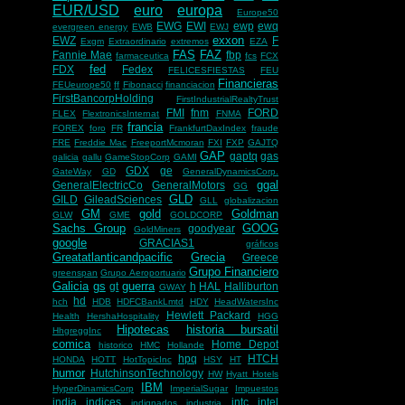
EUR/USD
euro
europa
Europe50
EWG
EWI
ewp
ewq
evergreen energy
EWB
EWJ
exxon
EWZ
F
Exgm
Extraordinario
extremos
EZA
FAS
FAZ
Fannie Mae
fbp
farmaceutica
fcs
FCX
fed
FDX
Fedex
FELICESFIESTAS
FEU
Financieras
FEUeurope50
ff
Fibonacci
financiacion
FirstBancorpHolding
FirstIndustrialRealtyTrust
FMI
fnm
FORD
FLEX
FlextronicsInternat
FNMA
francia
FOREX
foro
FR
FrankfurtDaxIndex
fraude
FRE
Freddie Mac
FreeportMcmoran
FXI
FXP
GAJTQ
GAP
gaptq
gas
galicia
gallu
GameStopCorp
GAMI
GDX
ge
GateWay
GD
GeneralDynamicsCorp.
ggal
GeneralElectricCo
GeneralMotors
GG
GLD
GILD
GileadSciences
GLL
globalizacion
GM
gold
Goldman
GLW
GME
GOLDCORP
Sachs Group
GOOG
goodyear
GoldMiners
google
GRACIAS1
gráficos
Greatatlanticandpacific
Grecia
Greece
Grupo Financiero
greenspan
Grupo Aeroportuario
Galicia
gs
guerra
gt
h
HAL
Halliburton
GWAY
hd
hch
HDB
HDFCBankLmtd
HDY
HeadWatersInc
Hewlett Packard
Health
HershaHospitality
HGG
Hipotecas
historia bursatil
HhgreggInc
comica
Home Depot
historico
HMC
Hollande
hpq
HTCH
HONDA
HOTT
HotTopicInc
HSY
HT
humor
HutchinsonTechnology
HW
Hyatt Hotels
IBM
HyperDinamicsCorp
ImperialSugar
Impuestos
india
indices
intc
intel
indignados
industria