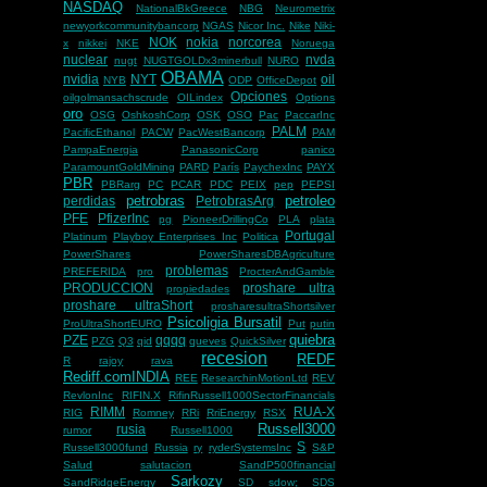
NASDAQ
NationalBkGreece
NBG
Neurometrix
newyorkcommunitybancorp
NGAS
Nicor Inc.
Nike
Niki-
NOK
nokia
norcorea
x
nikkei
NKE
Noruega
nuclear
nvda
nugt
NUGTGOLDx3minerbull
NURO
OBAMA
nvidia
NYT
oil
NYB
ODP
OfficeDepot
Opciones
oilgolmansachscrude
OILindex
Options
oro
OSG
OshkoshCorp
OSK
OSO
Pac
PaccarInc
PALM
PacificEthanol
PACW
PacWestBancorp
PAM
PampaEnergia
PanasonicCorp
panico
ParamountGoldMining
PARD
París
PaychexInc
PAYX
PBR
PBRarg
PC
PCAR
PDC
PEIX
pep
PEPSI
petrobras
petroleo
perdidas
PetrobrasArg
PFE
PfizerInc
pg
PioneerDrillingCo
PLA
plata
Portugal
Platinum
Playboy Enterprises Inc
Politica
PowerShares
PowerSharesDBAgriculture
problemas
PREFERIDA
pro
ProcterAndGamble
PRODUCCION
proshare ultra
propiedades
proshare ultraShort
prosharesultraShortsilver
Psicoligia Bursatil
ProUltraShortEURO
Put
putin
quiebra
PZE
qqqq
PZG
Q3
qid
queves
QuickSilver
recesion
REDF
R
rajoy
rava
Rediff.comINDIA
REE
ResearchinMotionLtd
REV
RevlonInc
RIFIN.X
RifinRussell1000SectorFinancials
RIMM
RUA-X
RIG
Romney
RRi
RriEnergy
RSX
Russell3000
rusia
rumor
Russell1000
S
Russell3000fund
Russia
ry
ryderSystemsInc
S&P
Salud
salutacion
SandP500financial
Sarkozy
SandRidgeEnergy
SD
sdow;
SDS