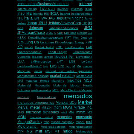
internet
InternationalBusinessMachines
Inversion
IntersilHolding
inversor
inversos
IPAD
IRE
IRSA
IPSU
Irlanda
IRS
IrsaArg
IrsaInversiones
Italia
IWV
JAG
JaguarMiningInc
ISIL
IWB
Janet
Japon
JBLU
JetblueAirwaysCorp
jnj
Yellen
JJC
JPM
Johnson
jobs
JohnsonandJhonson
JPMorganChase
JRJC
K
KBH
KBHome
KelloggCO
KERX
KeryxBiopharmaceuticals
KFT
Kim Jong-un
Kim Jung Un
kin jo nun
KinderMorganEnergy
KMP
KO
kodak
KodiakGasOil
KOG
KraftFoodsInc
LAB
LabrancheandCo
LandLEnergy
Lanzamientos
liquidez
llen
Cubiertos
las.com
lavado
LloydsBank
LMIA
LMIAerospace
LMT
LNG
Lo-Jack
LVS
LockheedMartinC
lojn
LYG
lyg.
M
MA
macao
MacySinc
mafia
manual de velas japonesas
market volatility
Manufactured housing
MasterCard
maximos
MCD
MAT
materias primas
MattelInc
Mcdonald
Mcdonalds
Mcdonals
Medco Health
Solutions
medicamentos
MELI
MencElectronicMaterial
mercados
mensual
MercadoLibre
Merkel
mercados emergentes
MerckandCo
metal
Merval
mgm
MGM Mirage Inc.
MG134
microsoft
minerales
mmm
MHS
misil
MMI
MO
MON
monedas
monsanto
moneda virtual
MorganStanley
mot
mos
mosaic company
moscu
MotorolaInc.
MotorolaSolutions
Motorsliquidation
mtlqq
mrk
MS
msft
MSI
MT
Multimedios