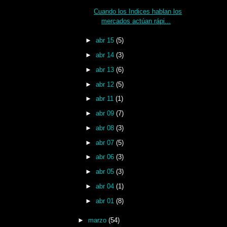
Cuando los Indices hablan los
mercados actúan rápi...
►
abr 15
(5)
►
abr 14
(3)
►
abr 13
(6)
►
abr 12
(5)
►
abr 11
(1)
►
abr 09
(7)
►
abr 08
(3)
►
abr 07
(5)
►
abr 06
(3)
►
abr 05
(3)
►
abr 04
(1)
►
abr 01
(8)
►
marzo
(54)