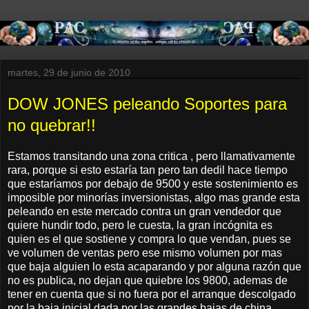
martes, 29 de junio de 2010
DOW JONES peleando Soportes para
no quebrar!!
Estamos transitando una zona critica , pero llamativamente
rara, porque si esto estaría tan pero tan dedil hace tiempo
que estaríamos por debajo de 9500 y este sostenimiento es
imposible por minorías inversionistas, algo mas grande esta
peleando en este mercado contra un gran vendedor que
quiere hundir todo, pero le cuesta, la gran incógnita es
quien es el que sostiene y compra lo que vendan, pues se
ve volumen de ventas pero ese mismo volumen por mas
que baja alguien lo esta acaparando y por alguna razón que
no es publica, no dejan que quiebre los 9800, ademas de
tener en cuenta que si no fuera por el arranque descolgado
por la baja inicial dada por las grandes bajas de china