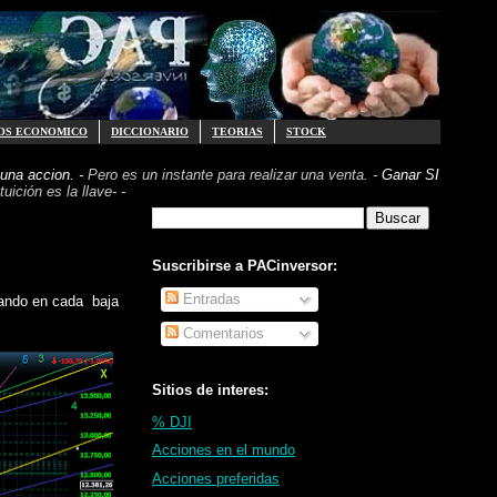
OS ECONOMICO
DICCIONARIO
TEORIAS
STOCK
una accion. -
Pero es un instante para realizar
una venta. -
Ganar SI
uición es la llave- -
Suscribirse a PACinversor:
Entradas
sando en cada baja
Comentarios
Sitios de interes:
% DJI
Acciones en el mundo
Acciones preferidas