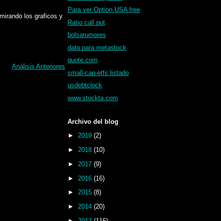
Para ver Option USA free
mirando los graficos y
Ratio call put
bolsarumores
data para metastock
quote.com
Análisis Anteriores
small-cap-etfs listado
usdebtclock
www.stockta.com
Archivo del blog
►
2019
(2)
►
2018
(10)
►
2017
(9)
►
2016
(16)
►
2015
(8)
►
2014
(20)
►
2013
(116)