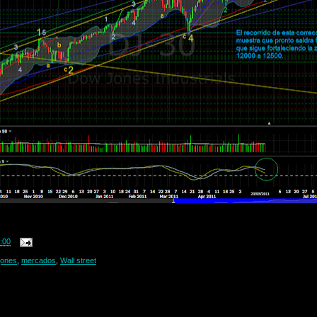
:00
jones
,
mercados
,
Wall street