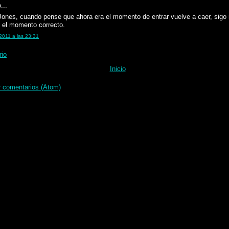
...
Jones, cuando pense que ahora era el momento de entrar vuelve a caer, sigo 
 el momento correcto.
2011 a las 23:31
rio
Inicio
r comentarios (Atom)