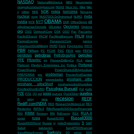
NASDAQ
NationalBkGreece
NBG
Neurometrix
newyorkcommunitybancorp
NGAS
Nicor Inc.
Nike
Niki-
NOK
nokia
norcorea
x
nikkei
NKE
Noruega
nuclear
nvda
nugt
NUGTGOLDx3minerbull
NURO
OBAMA
nvidia
NYT
oil
NYB
ODP
OfficeDepot
Opciones
oilgolmansachscrude
OILindex
Options
oro
OSG
OshkoshCorp
OSK
OSO
Pac
PaccarInc
PALM
PacificEthanol
PACW
PacWestBancorp
PAM
PampaEnergia
PanasonicCorp
panico
ParamountGoldMining
PARD
París
PaychexInc
PAYX
PBR
PBRarg
PC
PCAR
PDC
PEIX
pep
PEPSI
petrobras
petroleo
perdidas
PetrobrasArg
PFE
PfizerInc
pg
PioneerDrillingCo
PLA
plata
Portugal
Platinum
Playboy Enterprises Inc
Politica
PowerShares
PowerSharesDBAgriculture
problemas
PREFERIDA
pro
ProcterAndGamble
PRODUCCION
proshare ultra
propiedades
proshare ultraShort
prosharesultraShortsilver
Psicoligia Bursatil
ProUltraShortEURO
Put
putin
quiebra
PZE
qqqq
PZG
Q3
qid
queves
QuickSilver
recesion
REDF
R
rajoy
rava
Rediff.comINDIA
REE
ResearchinMotionLtd
REV
RevlonInc
RIFIN.X
RifinRussell1000SectorFinancials
RIMM
RUA-X
RIG
Romney
RRi
RriEnergy
RSX
Russell3000
rusia
rumor
Russell1000
S
Russell3000fund
Russia
ry
ryderSystemsInc
S&P
Salud
salutacion
SandP500financial
Sarkozy
SandRidgeEnergy
SD
sdow;
SDS