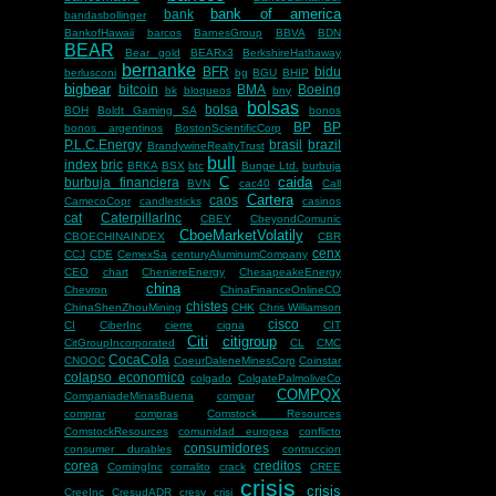
bank of america
bank
bandasbollinger
BankofHawaii
barcos
BarnesGroup
BBVA
BDN
BEAR
Bear gold
BEARx3
BerkshireHathaway
bernanke
BFR
bidu
berlusconi
bg
BGU
BHIP
bigbear
bitcoin
BMA
Boeing
bk
bloqueos
bny
bolsas
bolsa
BOH
Boldt Gaming SA
bonos
BP
BP
bonos argentinos
BostonScientificCorp
P.L.C.Energy
brasil
brazil
BrandywineRealtyTrust
bull
index
bric
BRKA
BSX
btc
Bunge Ltd.
burbuja
C
caida
burbuja financiera
BVN
cac40
Call
Cartera
caos
CamecoCopr
candlesticks
casinos
cat
CaterpillarInc
CBEY
CbeyondComunic
CboeMarketVolatily
CBOECHINAINDEX
CBR
cenx
CCJ
CDE
CemexSa
centuryAluminumCompany
CEO
chart
CheniereEnergy
ChesapeakeEnergy
china
Chevron
ChinaFinanceOnlineCO
chistes
ChinaShenZhouMining
CHK
Chris Williamson
cisco
CI
CiberInc
cierre
cigna
CIT
Citi
citigroup
CitGroupIncorporated
CL
CMC
CocaCola
CNOOC
CoeurDaleneMinesCorp
Coinstar
colapso economico
colgado
ColgatePalmoliveCo
COMPQX
CompaniadeMinasBuena
compar
comprar
compras
Comstock Resources
ComstockResources
comunidad europea
conflicto
consumidores
consumer durables
contruccion
corea
creditos
CorningInc
corralito
crack
CREE
crisis
crisis
CreeInc
CresudADR
cresy
crisi