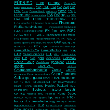
EUR/USD
euro
europa
Europe50
EWG
EWI
ewp
ewq
evergreen energy
EWB
EWJ
exxon
EWZ
F
Exgm
Extraordinario
extremos
EZA
FAS
FAZ
Fannie Mae
fbp
farmaceutica
fcs
FCX
fed
FDX
Fedex
FELICESFIESTAS
FEU
Financieras
FEUeurope50
ff
Fibonacci
financiacion
FirstBancorpHolding
FirstIndustrialRealtyTrust
FMI
fnm
FORD
FLEX
FlextronicsInternat
FNMA
francia
FOREX
foro
FR
FrankfurtDaxIndex
fraude
FRE
Freddie Mac
FreeportMcmoran
FXI
FXP
GAJTQ
GAP
gaptq
gas
galicia
gallu
GameStopCorp
GAMI
GDX
ge
GateWay
GD
GeneralDynamicsCorp.
ggal
GeneralElectricCo
GeneralMotors
GG
GLD
GILD
GileadSciences
GLL
globalizacion
GM
gold
Goldman
GLW
GME
GOLDCORP
Sachs Group
GOOG
goodyear
GoldMiners
google
GRACIAS1
gráficos
Greatatlanticandpacific
Grecia
Greece
Grupo Financiero
greenspan
Grupo Aeroportuario
Galicia
gs
guerra
gt
h
HAL
Halliburton
GWAY
hd
hch
HDB
HDFCBankLmtd
HDY
HeadWatersInc
Hewlett Packard
Health
HershaHospitality
HGG
Hipotecas
historia bursatil
HhgreggInc
comica
Home Depot
historico
HMC
Hollande
hpq
HTCH
HONDA
HOTT
HotTopicInc
HSY
HT
humor
HutchinsonTechnology
HW
Hyatt Hotels
IBM
HyperDinamicsCorp
ImperialSugar
Impuestos
india
indices
intc
intel
indignados
industria