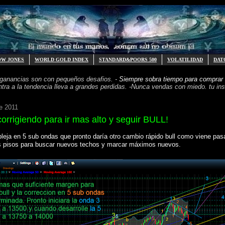
OW JONES
WORLD GOLD INDEX
STANDARD&POORS 500
VOLATILIDAD
DAT
 ganancias
son con pequeños desafios. -
Siempre sobra tiempo para
comprar 
ntra a la tendencia
lleva a grandes perdidas. -
Nunca vendas con miedo. tu inst
e 2011
rigiendo para ir mas alto y seguir BULL!
leja en 5 sub ondas que pronto daría otro cambio rápido bull como viene pa
s pisos para buscar nuevos techos y marcar máximos nuevos.