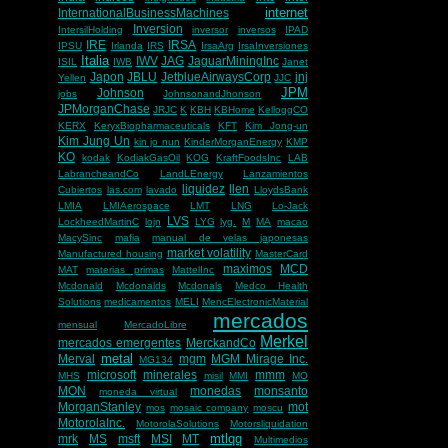
internet
InternationalBusinessMachines
Inversion
IntersilHolding
inversor
inversos
IPAD
IRE
IRSA
IPSU
Irlanda
IRS
IrsaArg
IrsaInversiones
Italia
IWV
JAG
JaguarMiningInc
ISIL
IWB
Janet
Japon
JBLU
JetblueAirwaysCorp
jnj
Yellen
JJC
JPM
Johnson
jobs
JohnsonandJhonson
JPMorganChase
JRJC
K
KBH
KBHome
KelloggCO
KERX
KeryxBiopharmaceuticals
KFT
Kim Jong-un
Kim Jung Un
kin jo nun
KinderMorganEnergy
KMP
KO
kodak
KodiakGasOil
KOG
KraftFoodsInc
LAB
LabrancheandCo
LandLEnergy
Lanzamientos
liquidez
llen
Cubiertos
las.com
lavado
LloydsBank
LMIA
LMIAerospace
LMT
LNG
Lo-Jack
LVS
LockheedMartinC
lojn
LYG
lyg.
M
MA
macao
MacySinc
mafia
manual de velas japonesas
market volatility
Manufactured housing
MasterCard
maximos
MCD
MAT
materias primas
MattelInc
Mcdonald
Mcdonalds
Mcdonals
Medco Health
Solutions
medicamentos
MELI
MencElectronicMaterial
mercados
mensual
MercadoLibre
Merkel
mercados emergentes
MerckandCo
metal
Merval
mgm
MGM Mirage Inc.
MG134
microsoft
minerales
mmm
MHS
misil
MMI
MO
MON
monedas
monsanto
moneda virtual
MorganStanley
mot
mos
mosaic company
moscu
MotorolaInc.
MotorolaSolutions
Motorsliquidation
mtlqq
mrk
MS
msft
MSI
MT
Multimedios