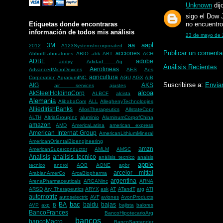
Unknown
dijo
sigo el Dow 
Etiquetas donde encontraras
no encuentro
información de todos mis análisis
23 de mayo de 
aa
aapl
3M
2012
A123SystemsIncorporated
Publicar un comenta
acciones
AbbottLaboratories
ABIO
abk
ABT
ACH
ADBE
adobe
addyy
Adidad Ag
Análisis Recientes
Aerolineas
AdvancedMicroDevices
AES
Aes
agricultura
Corporation
AgrariumINC.
AGU
AGX
AIB
Suscribirse a:
Envia
AIG
AKS
air services
ajustes
alcoa
AkSteelHoldingCorp
ALBCF
alcista
Alemania
AlibabaCom
ALL
AlleghenyTechnologies
AlliedIrishBanks
AllosTherapeutics
AllstateCopr
ALTH
AltriaGroupInc
aluminio
AluminumCorpofChina
amazon
AMD
AmericaLatina
american express
American Internat Group
AmericanLithiumMineral
AmericanOrientalBioengineering
amzn
AmericanSuperconductor
AMLM
AMSC
Analisis
analisis tecnico
análisis tecnico
analsis
apple
tecnico
androi
AOB
AONE
apbr
arcelor mittal
ArabianAmerCo
ArcaBiopharma
argentina
ArenaPharmaceuticals
ARGANinc
ARNA
ARSD
Ary Therapeutics
ARYX
ask
AT
ATandT
atg
ATI
automotriz
autoselectric
AVF
aviones
AvonProducts
bac
BA
baidu
bajas
AVP
axp
B
bajista
balores
BancoFrances
BancoHipotecarioArg
bancos
bancoMacro
BancoSantander