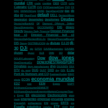
mundial
CRK
csco
crude
crumbre
CSTR
cuña
CuteraInc
CUTR
CVS
CVSCaremarkCopr
CVX
CX
dax
db
DAC
DANAOSCorp
DANG
DangDangCOM
default
dba
dd
DELL
DeanFood
DenisonMines
Deudas
depresion
desempleo
desplomes
DeutscheBankAG
DF
Diamond Offshore Drilling
DIG
dinero
DianaShippingInc
DICCIONARIO
Directv
Direxion Financial
Direxion Daily Financial
bear x3
Direxion Financial bull x3
DirexionDailySemionBULL3x
DirexionFinancialBearx3
dj-
divisas
DIS
DJ-20
Disney
DISTRIBUCION
div
DJi
30
djo
DJT20
DJUSBanksIndex
DJUSBK
dolar
djusen
djusoi
DLB
DNN
DO
dow jones
Dow
DOLBYLaboratory
DOWJONESTRANSPORT
DowChemicalCo
Drryships
drys
drug manufactures
DSJUSEN
DSX
DTV
DUG
DXD
E.I.du
du pont
DUST
dxy
DZK
Pont de Numours and CO
EastmanKodak
EBAY
economia mundial
ECON
ebola
EDZ
EEM
eee
Egipto
EGPT
EGSharesConsumerGEMSETF
EGSharesDowJonesEmergingMarketsConsumerTitan
EK
elecciones
ElectronicsArts
s
Egypt
elom
emergentes
empresas
encuesta
energia
musk
ERTS
EnersisSA
enfriamiento
ENI
errores
erx
España
ETF
estadistica
eur
estafas
EUO