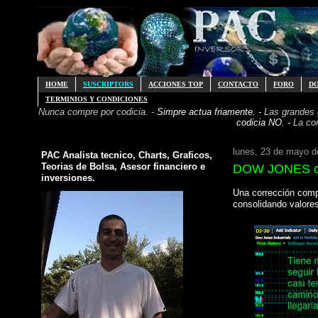
HOME
SUSCRIPTORS
ACCIONES TOP
CONTACTO
FORO
D
TERMINIOS Y CONDICIONES
Nunca compre por codicia. -
Simpre actua friamente. -
Las grandes
codicia NO. -
La co
lunes, 23 de mayo d
PAC Analista tecnico, Charts, Graficos,
Teorias de Bolsa, Asesor financiero e
DOW JONES cor
inversiones.
Una corrección comp
consolidando valore