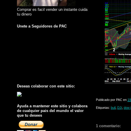
Comprar es facil vender un instante cuida
tu dinero
Unete a Seguidores de PAC
Deseas colaborar con este sitio:
Publicado por
PAC
en
19
Ayuda a mantener este sitio y colabora
Etiquetas:
bull
,
DJi
,
dow 
de cualquier pais del mundo el valor
que tu desees
1 comentario: