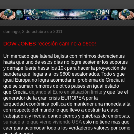
domingo, 2 de octubre de 2011
DOW JONES recesión camino a 9600!
Un mercado que lateral bajista con mínimos decrecientes
hasta que uno de estos días no logre sostener los soportes
y derrape fuerte hasta los 10k para hacer la proyección de
bandera que llegaría a los 9600 escalonados. Todo sigue
igual Europa no logra acomodar el problema de Grecia al
que se suman rumores de otros países en igual estado
que Grecia,
dejando al Euro en situación limite
y que fue el
generador de la gran crisis EUROPEA por la
terquedad económica política de mantener una moneda alta
con respecto del mundo lo que llevo a destruir la clase
trabajadora y media, dando cierres y quiebras de empresas,
sumado a lo que viene viviendo USA
esto no tiene mas que
caer para acomodar todo a los verdaderos valores por como
esta el mundo.