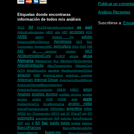
Publicar un comenta
Análisis Recientes
Etiquetas donde encontraras
información de todos mis análisis
Suscribirse a:
Envia
aa
aapl
3M
2012
A123SystemsIncorporated
acciones
AbbottLaboratories
ABIO
abk
ABT
ACH
ADBE
adobe
addyy
Adidad Ag
Aerolineas
AdvancedMicroDevices
AES
Aes
agricultura
Corporation
AgrariumINC.
AGU
AGX
AIB
AIG
AKS
air services
ajustes
alcoa
AkSteelHoldingCorp
ALBCF
alcista
Alemania
AlibabaCom
ALL
AlleghenyTechnologies
AlliedIrishBanks
AllosTherapeutics
AllstateCopr
ALTH
AltriaGroupInc
aluminio
AluminumCorpofChina
amazon
AMD
AmericaLatina
american express
American Internat Group
AmericanLithiumMineral
AmericanOrientalBioengineering
amzn
AmericanSuperconductor
AMLM
AMSC
Analisis
analisis tecnico
análisis tecnico
analsis
apple
tecnico
androi
AOB
AONE
apbr
arcelor mittal
ArabianAmerCo
ArcaBiopharma
argentina
ArenaPharmaceuticals
ARGANinc
ARNA
ARSD
Ary Therapeutics
ARYX
ask
AT
ATandT
atg
ATI
automotriz
autoselectric
AVF
aviones
AvonProducts
bac
BA
baidu
bajas
AVP
axp
B
bajista
balores
BancoFrances
BancoHipotecarioArg
bancos
bancoMacro
BancoSantander