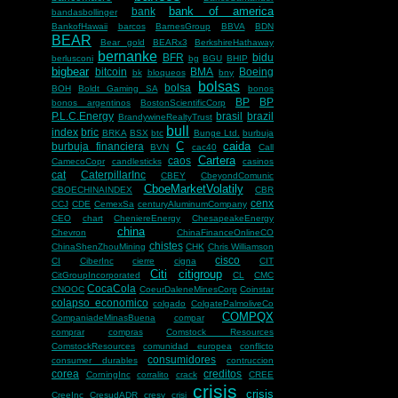
bank of america
bank
bandasbollinger
BankofHawaii
barcos
BarnesGroup
BBVA
BDN
BEAR
Bear gold
BEARx3
BerkshireHathaway
bernanke
BFR
bidu
berlusconi
bg
BGU
BHIP
bigbear
bitcoin
BMA
Boeing
bk
bloqueos
bny
bolsas
bolsa
BOH
Boldt Gaming SA
bonos
BP
BP
bonos argentinos
BostonScientificCorp
P.L.C.Energy
brasil
brazil
BrandywineRealtyTrust
bull
index
bric
BRKA
BSX
btc
Bunge Ltd.
burbuja
C
caida
burbuja financiera
BVN
cac40
Call
Cartera
caos
CamecoCopr
candlesticks
casinos
cat
CaterpillarInc
CBEY
CbeyondComunic
CboeMarketVolatily
CBOECHINAINDEX
CBR
cenx
CCJ
CDE
CemexSa
centuryAluminumCompany
CEO
chart
CheniereEnergy
ChesapeakeEnergy
china
Chevron
ChinaFinanceOnlineCO
chistes
ChinaShenZhouMining
CHK
Chris Williamson
cisco
CI
CiberInc
cierre
cigna
CIT
Citi
citigroup
CitGroupIncorporated
CL
CMC
CocaCola
CNOOC
CoeurDaleneMinesCorp
Coinstar
colapso economico
colgado
ColgatePalmoliveCo
COMPQX
CompaniadeMinasBuena
compar
comprar
compras
Comstock Resources
ComstockResources
comunidad europea
conflicto
consumidores
consumer durables
contruccion
corea
creditos
CorningInc
corralito
crack
CREE
crisis
crisis
CreeInc
CresudADR
cresy
crisi