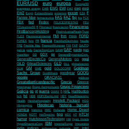
EUR/USD
euro
europa
Europe50
EWG
EWI
ewp
ewq
evergreen energy
EWB
EWJ
exxon
EWZ
F
Exgm
Extraordinario
extremos
EZA
FAS
FAZ
Fannie Mae
fbp
farmaceutica
fcs
FCX
fed
FDX
Fedex
FELICESFIESTAS
FEU
Financieras
FEUeurope50
ff
Fibonacci
financiacion
FirstBancorpHolding
FirstIndustrialRealtyTrust
FMI
fnm
FORD
FLEX
FlextronicsInternat
FNMA
francia
FOREX
foro
FR
FrankfurtDaxIndex
fraude
FRE
Freddie Mac
FreeportMcmoran
FXI
FXP
GAJTQ
GAP
gaptq
gas
galicia
gallu
GameStopCorp
GAMI
GDX
ge
GateWay
GD
GeneralDynamicsCorp.
ggal
GeneralElectricCo
GeneralMotors
GG
GLD
GILD
GileadSciences
GLL
globalizacion
GM
gold
Goldman
GLW
GME
GOLDCORP
Sachs Group
GOOG
goodyear
GoldMiners
google
GRACIAS1
gráficos
Greatatlanticandpacific
Grecia
Greece
Grupo Financiero
greenspan
Grupo Aeroportuario
Galicia
gs
guerra
gt
h
HAL
Halliburton
GWAY
hd
hch
HDB
HDFCBankLmtd
HDY
HeadWatersInc
Hewlett Packard
Health
HershaHospitality
HGG
Hipotecas
historia bursatil
HhgreggInc
comica
Home Depot
historico
HMC
Hollande
hpq
HTCH
HONDA
HOTT
HotTopicInc
HSY
HT
humor
HutchinsonTechnology
HW
Hyatt Hotels
IBM
HyperDinamicsCorp
ImperialSugar
Impuestos
india
indices
intc
intel
indignados
industria