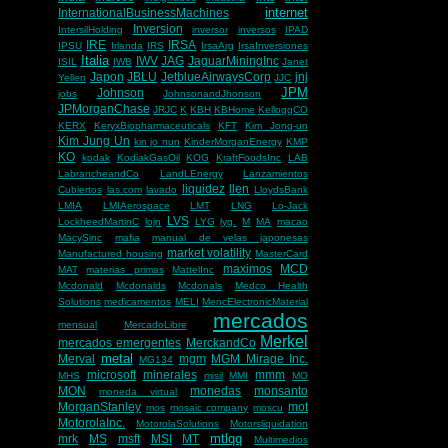
internet
InternationalBusinessMachines
Inversion
IntersilHolding
inversor
inversos
IPAD
IRE
IRSA
IPSU
Irlanda
IRS
IrsaArg
IrsaInversiones
Italia
IWV
JAG
JaguarMiningInc
ISIL
IWB
Janet
Japon
JBLU
JetblueAirwaysCorp
jnj
Yellen
JJC
JPM
Johnson
jobs
JohnsonandJhonson
JPMorganChase
JRJC
K
KBH
KBHome
KelloggCO
KERX
KeryxBiopharmaceuticals
KFT
Kim Jong-un
Kim Jung Un
kin jo nun
KinderMorganEnergy
KMP
KO
kodak
KodiakGasOil
KOG
KraftFoodsInc
LAB
LabrancheandCo
LandLEnergy
Lanzamientos
liquidez
llen
Cubiertos
las.com
lavado
LloydsBank
LMIA
LMIAerospace
LMT
LNG
Lo-Jack
LVS
LockheedMartinC
lojn
LYG
lyg.
M
MA
macao
MacySinc
mafia
manual de velas japonesas
market volatility
Manufactured housing
MasterCard
maximos
MCD
MAT
materias primas
MattelInc
Mcdonald
Mcdonalds
Mcdonals
Medco Health
Solutions
medicamentos
MELI
MencElectronicMaterial
mercados
mensual
MercadoLibre
Merkel
mercados emergentes
MerckandCo
metal
Merval
mgm
MGM Mirage Inc.
MG134
microsoft
minerales
mmm
MHS
misil
MMI
MO
MON
monedas
monsanto
moneda virtual
MorganStanley
mot
mos
mosaic company
moscu
MotorolaInc.
MotorolaSolutions
Motorsliquidation
mtlqq
mrk
MS
msft
MSI
MT
Multimedios