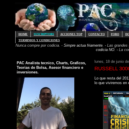
HOME
SUSCRIPTORS
ACCIONES TOP
CONTACTO
FORO
D
TERMINIOS Y CONDICIONES
Nunca compre por codicia. -
Simpre actua friamente. -
Las grandes
codicia NO. -
La co
lunes, 18 de junio d
PAC Analista tecnico, Charts, Graficos,
Teorias de Bolsa, Asesor financiero e
RUSSELL 3000
inversiones.
Lo que resta del 201
lo que viviremos en 