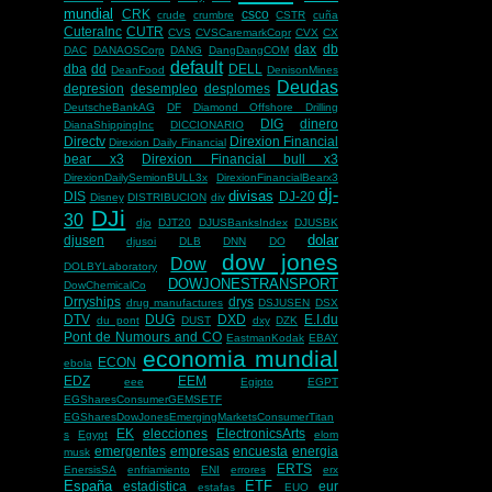
mundial
CRK
csco
crude
crumbre
CSTR
cuña
CuteraInc
CUTR
CVS
CVSCaremarkCopr
CVX
CX
dax
db
DAC
DANAOSCorp
DANG
DangDangCOM
default
dba
dd
DELL
DeanFood
DenisonMines
Deudas
depresion
desempleo
desplomes
DeutscheBankAG
DF
Diamond Offshore Drilling
DIG
dinero
DianaShippingInc
DICCIONARIO
Directv
Direxion Financial
Direxion Daily Financial
bear x3
Direxion Financial bull x3
DirexionDailySemionBULL3x
DirexionFinancialBearx3
dj-
divisas
DIS
DJ-20
Disney
DISTRIBUCION
div
DJi
30
djo
DJT20
DJUSBanksIndex
DJUSBK
dolar
djusen
djusoi
DLB
DNN
DO
dow jones
Dow
DOLBYLaboratory
DOWJONESTRANSPORT
DowChemicalCo
Drryships
drys
drug manufactures
DSJUSEN
DSX
DTV
DUG
DXD
E.I.du
du pont
DUST
dxy
DZK
Pont de Numours and CO
EastmanKodak
EBAY
economia mundial
ECON
ebola
EDZ
EEM
eee
Egipto
EGPT
EGSharesConsumerGEMSETF
EGSharesDowJonesEmergingMarketsConsumerTitan
EK
elecciones
ElectronicsArts
s
Egypt
elom
emergentes
empresas
encuesta
energia
musk
ERTS
EnersisSA
enfriamiento
ENI
errores
erx
España
ETF
estadistica
eur
estafas
EUO