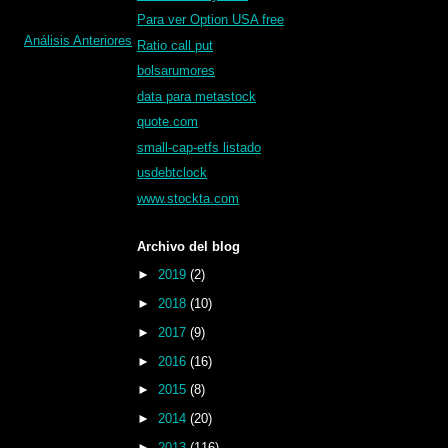
Para ver Option USA free
Análisis Anteriores
Ratio call put
bolsarumores
data para metastock
quote.com
small-cap-etfs listado
usdebtclock
www.stockta.com
Archivo del blog
►
2019
(2)
►
2018
(10)
►
2017
(9)
►
2016
(16)
►
2015
(8)
►
2014
(20)
►
2013
(116)