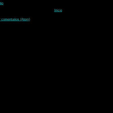
rio
Inicio
r comentarios (Atom)