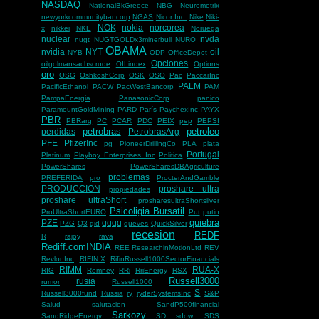
NASDAQ
NationalBkGreece
NBG
Neurometrix
newyorkcommunitybancorp
NGAS
Nicor Inc.
Nike
Niki-
NOK
nokia
norcorea
x
nikkei
NKE
Noruega
nuclear
nvda
nugt
NUGTGOLDx3minerbull
NURO
OBAMA
nvidia
NYT
oil
NYB
ODP
OfficeDepot
Opciones
oilgolmansachscrude
OILindex
Options
oro
OSG
OshkoshCorp
OSK
OSO
Pac
PaccarInc
PALM
PacificEthanol
PACW
PacWestBancorp
PAM
PampaEnergia
PanasonicCorp
panico
ParamountGoldMining
PARD
París
PaychexInc
PAYX
PBR
PBRarg
PC
PCAR
PDC
PEIX
pep
PEPSI
petrobras
petroleo
perdidas
PetrobrasArg
PFE
PfizerInc
pg
PioneerDrillingCo
PLA
plata
Portugal
Platinum
Playboy Enterprises Inc
Politica
PowerShares
PowerSharesDBAgriculture
problemas
PREFERIDA
pro
ProcterAndGamble
PRODUCCION
proshare ultra
propiedades
proshare ultraShort
prosharesultraShortsilver
Psicoligia Bursatil
ProUltraShortEURO
Put
putin
quiebra
PZE
qqqq
PZG
Q3
qid
queves
QuickSilver
recesion
REDF
R
rajoy
rava
Rediff.comINDIA
REE
ResearchinMotionLtd
REV
RevlonInc
RIFIN.X
RifinRussell1000SectorFinancials
RIMM
RUA-X
RIG
Romney
RRi
RriEnergy
RSX
Russell3000
rusia
rumor
Russell1000
S
Russell3000fund
Russia
ry
ryderSystemsInc
S&P
Salud
salutacion
SandP500financial
Sarkozy
SandRidgeEnergy
SD
sdow;
SDS