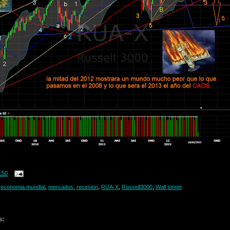
:50
,
economia mundial
,
mercados
,
recesion
,
RUA-X
,
Russell3000
,
Wall street
s: