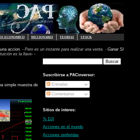
OS ECONOMICO
DICCIONARIO
TEORIAS
STOCK
una accion. -
Pero es un instante para realizar
una venta. -
Ganar SI
uición es la llave- -
Suscribirse a PACinversor:
Entradas
una simple muestra de
Comentarios
Sitios de interes:
% DJI
Acciones en el mundo
Acciones preferidas