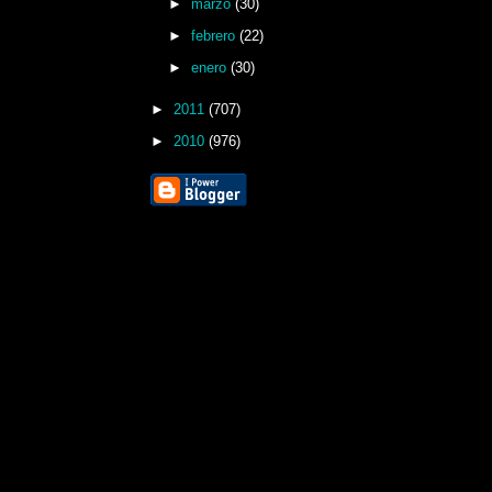
►
marzo
(30)
►
febrero
(22)
►
enero
(30)
►
2011
(707)
►
2010
(976)